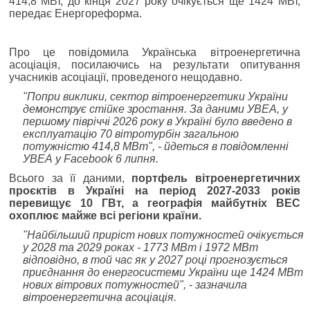
414,8 МВт, до кінця 2027 року очікується ще 1424 МВт,
передає Енергореформа.
Про це повідомила Українська вітроенергетична
асоціація, посилаючись на результати опитування
учасників асоціації, проведеного нещодавно.
"Попри виклики, сектор вітроенергетики України
демонструє стійке зростання. За даними УВЕА, у
першому півріччі 2026 року в Україні було введено в
експлуатацію 70 вітротурбін загальною
потужністю 414,8 МВт", - йдеться в повідомленні
УВЕА у Facebook 6 липня.
Всього за її даними,
портфель вітроенергетичних
проєктів в Україні на період 2027-2033 років
перевищує 10 ГВт, а географія майбутніх ВЕС
охоплює майже всі регіони країни.
"Найбільший приріст нових потужностей очікується
у 2028 та 2029 роках - 1773 МВт і 1972 МВт
відповідно, в той час як у 2027 році прогнозується
приєднання до енергосистеми України ще 1424 МВт
нових вітрових потужностей", - зазначила
вітроенергетична асоціація.