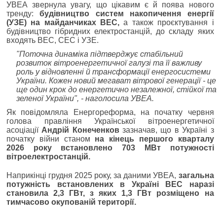
УВЕА звернула увагу, що цікавим є й поява нового
тренду:
будівництво систем накопичення енергії
(УЗЕ) на майданчиках ВЕС,
а також проєктування і
будівництво гібридних електростанцій, до складу яких
входять ВЕС, СЕС і УЗЕ.
"Поточна динаміка підтверджує стабільний
розвиток вітроенергетичної галузі та її важливу
роль у відновленні й трансформації енергосистеми
України. Кожен новий мегават вітрової генерації - це
ще один крок до енергетично незалежної, стійкої та
зеленої України", - наголосила УВЕА.
Як повідомляла Енергореформа, на початку червня
голова правління Української вітроенергетичної
асоціації
Андрій Конеченков
зазначав, що в Україні з
початку війни станом
на кінець першого кварталу
2026 року встановлено 703 МВт потужності
вітроелектростанцій.
Наприкінці грудня 2025 року, за даними УВЕА,
загальна
потужність встановлених в Україні ВЕС наразі
становила 2,3 ГВт, з яких 1,3 ГВт розміщено на
тимчасово окупованій території.