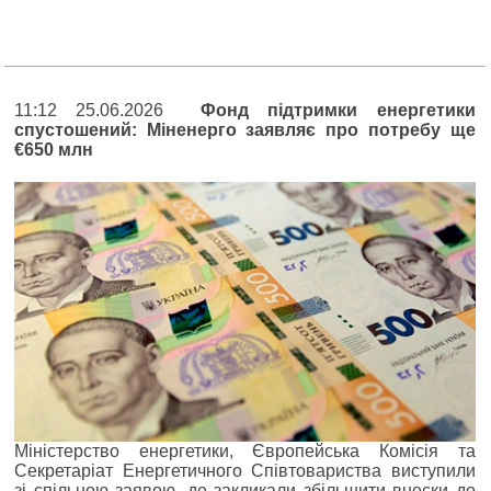
11:12 25.06.2026
Фонд підтримки енергетики
спустошений: Міненерго заявляє про потребу ще
€650 млн
Міністерство енергетики, Європейська Комісія та
Секретаріат Енергетичного Співтовариства виступили
зі спільною заявою, де закликали збільшити внески до