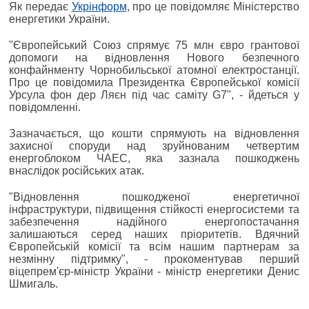
Як передає
Укрінформ
, про це повідомляє Міністерство
енергетики України.
"Європейський Союз спрямує 75 млн євро грантової
допомоги на відновлення Нового безпечного
конфайнменту Чорнобильської атомної електростанції.
Про це повідомила Президентка Європейської комісії
Урсула фон дер Ляєн під час саміту G7", - йдеться у
повідомленні.
Зазначається, що кошти спрямують на відновлення
захисної споруди над зруйнованим четвертим
енергоблоком ЧАЕС, яка зазнала пошкоджень
внаслідок російських атак.
"Відновлення пошкодженої енергетичної
інфраструктури, підвищення стійкості енергосистеми та
забезпечення надійного енергопостачання
залишаються серед наших пріоритетів. Вдячний
Європейській комісії та всім нашим партнерам за
незмінну підтримку", - прокоментував перший
віцепрем'єр-міністр України - міністр енергетики Денис
Шмигаль.