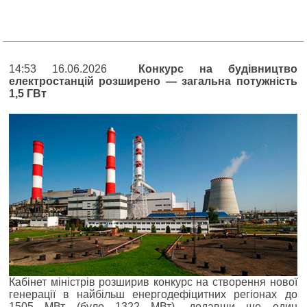
14:53 16.06.2026
Конкурс на будівництво
електростанцій розширено — загальна потужність
1,5 ГВт
Кабінет міністрів розширив конкурс на створення нової
генерації в найбільш енергодефіцитних регіонах до
1505 МВт (було 1322 МВт), додавши ще один