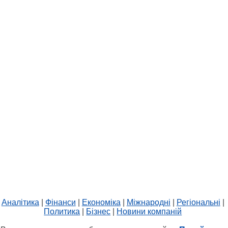
Аналітика
|
Фінанси
|
Економіка
|
Міжнародні
|
Регіональні
|
Политика
|
Бізнес
|
Новини компаній