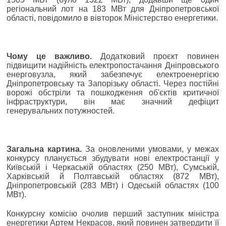
регіональний лот на 183 МВт для Дніпропетровської
області, повідомило в вівторок Міністерство енергетики.
Чому це важливо.
Додатковий проєкт повинен
підвищити надійність електропостачання Дніпровського
енерговузла, який забезпечує електроенергією
Дніпропетровську та Запорізьку області. Через постійні
ворожі обстріли та пошкодження об'єктів критичної
інфраструктури, він має значний дефіцит
генерувальних потужностей.
Загальна картина.
За оновленими умовами, у межах
конкурсу планується збудувати нові електростанції у
Київській і Черкаській областях (250 МВт), Сумській,
Харківській й Полтавській областях (872 МВт),
Дніпропетровській (283 МВт) і Одеській областях (100
МВт).
Конкурсну комісію очолив перший заступник міністра
енергетики Артем Некрасов, який повинен затвердити її