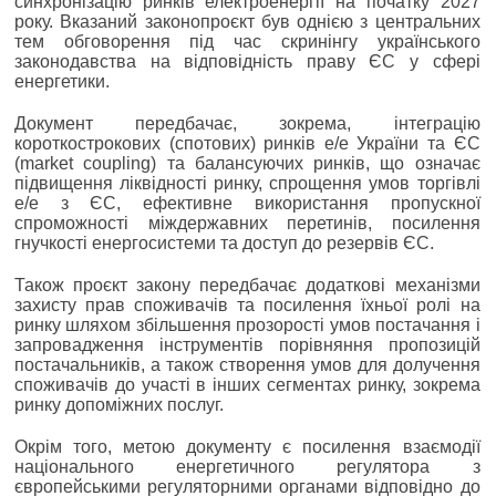
синхронізацію ринків електроенергії на початку 2027
року. Вказаний законопроєкт був однією з центральних
тем обговорення під час скринінгу українського
законодавства на відповідність праву ЄС у сфері
енергетики.
Документ передбачає, зокрема, інтеграцію
короткострокових (спотових) ринків е/е України та ЄС
(market coupling) та балансуючих ринків, що означає
підвищення ліквідності ринку, спрощення умов торгівлі
е/е з ЄС, ефективне використання пропускної
спроможності міждержавних перетинів, посилення
гнучкості енергосистеми та доступ до резервів ЄС.
Також проєкт закону передбачає додаткові механізми
захисту прав споживачів та посилення їхньої ролі на
ринку шляхом збільшення прозорості умов постачання і
запровадження інструментів порівняння пропозицій
постачальників, а також створення умов для долучення
споживачів до участі в інших сегментах ринку, зокрема
ринку допоміжних послуг.
Окрім того, метою документу є посилення взаємодії
національного енергетичного регулятора з
європейськими регуляторними органами відповідно до