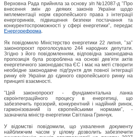
Верховна Рада прийняла за основу з/п №12087-д "Про
внесення змін до деяких законів України щодо
імплементації норм європейського права з інтеграції
енергоринків, підвищення безпеки постачання та
конкурентоспроможності у сфері енергетики", передає
Енергореформа
.
Як повідомило Міністерство енергетики 22 липня, "за"
законопроєкт проголосувало 244 народних депутати.
Згідно з його повідомленням, відповідна законодавча
пропозиція була розроблена на основі дев'яти актів
енергетичного законодавства ЄС і має на меті створити
необхідне законодавче підґрунтя для повної інтеграції
ринку е/е України до єдиного європейського ринку на
принципі взаємності.
"Цей законопроєкт - фундаментальна ланка
євроінтеграційного процесу в енергетиці, що
забезпечить прозорий, конкурентний і надійний ринок,
гармонізований із європейськими нормами", -
зазначила міністр енергетики Світлана Гринчук.
У відомстві повідомили, що ухвалення документу
найближчим часом у цілому дозволить забезпечити