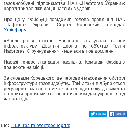
газовидобувні підприємства НАК «Нафтогаз України»;
наразі триває ліквідація наслідків ударів.
Про це у Фейсбуці повідомив голова правління НАК
"Нафтогаз України" Сергій Корецький, передає
Укрінформ
.
«Вночі росія вкотре масовано атакувала газову
інфраструктуру. Десятки дронів по об'єктах Групи
Нафтогаз. Є руйнування», - йдеться в повідомленні.
Наразі триває ліквідація наслідків. Команди фахівців
працюють на місці.
За словами Корецького, це черговий масований обстріл
інфраструктури газовидобутку. Такі атаки відбуваються
регулярно і мають на меті зірвати підготовку до зими та
створити проблеми з газопостачанням для українців під
час холодів.
Ще:
ПЕК (газ та електроенергія)