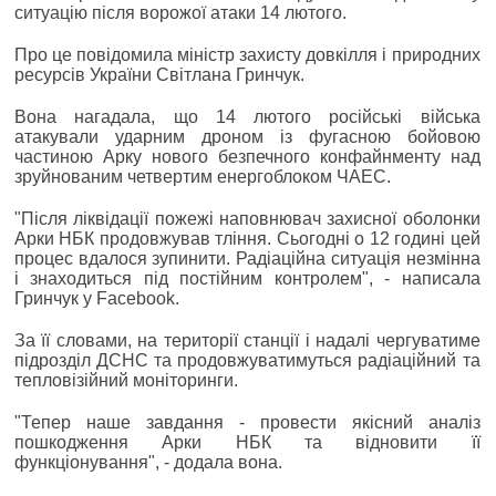
ситуацію після ворожої атаки 14 лютого.
Про це повідомила міністр захисту довкілля і природних
ресурсів України Світлана Гринчук.
Вона нагадала, що 14 лютого російські війська
атакували ударним дроном із фугасною бойовою
частиною Арку нового безпечного конфайнменту над
зруйнованим четвертим енергоблоком ЧАЕС.
"Після ліквідації пожежі наповнювач захисної оболонки
Арки НБК продовжував тління. Сьогодні о 12 годині цей
процес вдалося зупинити. Радіаційна ситуація незмінна
і знаходиться під постійним контролем", - написала
Гринчук у Facebook.
За її словами, на території станції і надалі чергуватиме
підрозділ ДСНС та продовжуватимуться радіаційний та
тепловізійний моніторинги.
"Тепер наше завдання - провести якісний аналіз
пошкодження Арки НБК та відновити її
функціонування", - додала вона.