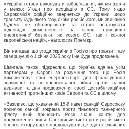
«Україна готова виконувати зобовʼязання, які ми взяли
у межах Угоди про асоціацію з ЄС. Тому якщо
Єврокомісія офіційно звернеться до України щодо
транзиту будь-якого газу, окрім російського, ми звичайно
будемо це обговорювати та готові реалізувати
відповідні домовленості на основі принципів
енергетичної безпеки, як усього ЄС, так і кожної
європейської нації», - наголосив Прем'єр.
Він нагадав, що угода України з Росією про транзит газу
завершує дію 1 січня 2025 року і не буде продовжена.
Шмигаль також підкреслив, що Україна вдячна усім
партнерам у Європі за розуміння того, що Росія
використовує свій енергоекспорт для фінансування
злочинної та неспровокованої війни проти нашої
держави та для продовження своєї дестабілізаційної
активності проти інших країн Європи та ЄС в цілому.
«Важливо, що ухвалений 15-й пакет санкцій Євросоюзу
посилює санкції зокрема проти тіньового танкерного
флоту, який приносить Росії значні кошти для
продовження війни. Санкційний тиск проти російського
енергосектору варто продовжувати, це один з ключових