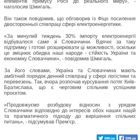
елементів примусу Росії до реального миру», -
наголосив Шмигаль.
Він також повідомив, що обговорив із Фіцо посилення
двосторонньої співпраці сфері електроенергетики.
«За минулий тиждень 30% імпорту електроенергії
відбувалося саме зі Словаччини. Вдячні за таку
підтримку і готові розширювати ці можливості, оскільки
це зміцнює обидва наші народи - стійкість України та
економіку Словаччини», - повідомив Шмигаль.
За його словами, Україна та Словаччина мають
амбітний порядок денний співпраці у сфері логістики та
перевезень. Так, вчора розпочав курсування потяг Київ-
Братислава, що є черговим спільним успішним
проєктом.
«Продовжуємо розбудову відносин з урядом
Словаччини відповідно до інтересів обох наших націй
та прагматичного підходу до вирішення спільних
питань», - підсумував Прем'єр.