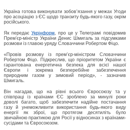
Україна готова виконувати зобовʼязання у межах Угоди
про асоціацію з ЄС щодо транзиту будь-якого газу, окрім
російського.
Як передає
Укрінформ
, про це у Телеграмі повідомив
Прем'єр-міністр України Денис Шмигаль за підсумками
розмови із главою уряду Словаччини Робертом Фіцо.
«Провів розмову із премʼєр-міністром Словаччини
Робертом Фіцо. Підкреслив, що пріоритетом України є
гарантована енергетична безпека для всієї нашої
Європи і зокрема безперебійне забезпечення
природним газом у зимовий період», - зазначив
Шмигаль.
Він нагадав, що на рівні всього Євросоюзу та у
співпраці із країнами ЄС зроблено за минулі роки
доволі багато, щоб забезпечити надійне постачання
газу й унеможливити використання будь-якого виду
енергії як зброї, що протягом десятиліть було
звичайною практикою для Росії у відносинах з країнами-
сусідами та Євросоюзом.