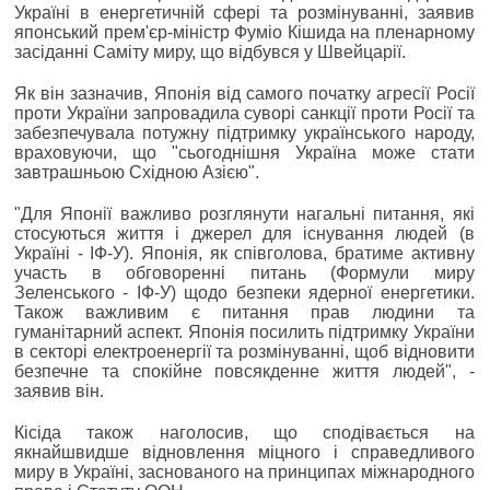
Україні в енергетичній сфері та розмінуванні, заявив
японський прем'єр-міністр Фуміо Кішида на пленарному
засіданні Саміту миру, що відбувся у Швейцарії.
Як він зазначив, Японія від самого початку агресії Росії
проти України запровадила суворі санкції проти Росії та
забезпечувала потужну підтримку українського народу,
враховуючи, що "сьогоднішня Україна може стати
завтрашньою Східною Азією".
"Для Японії важливо розглянути нагальні питання, які
стосуються життя і джерел для існування людей (в
Україні - ІФ-У). Японія, як співголова, братиме активну
участь в обговоренні питань (Формули миру
Зеленського - ІФ-У) щодо безпеки ядерної енергетики.
Також важливим є питання прав людини та
гуманітарний аспект. Японія посилить підтримку України
в секторі електроенергії та розмінуванні, щоб відновити
безпечне та спокійне повсякденне життя людей", -
заявив він.
Кісіда також наголосив, що сподівається на
якнайшвидше відновлення міцного і справедливого
миру в Україні, заснованого на принципах міжнародного