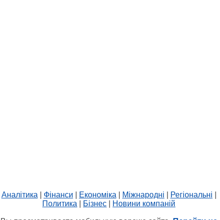
Аналітика
|
Фінанси
|
Економіка
|
Міжнародні
|
Регіональні
|
Политика
|
Бізнес
|
Новини компаній