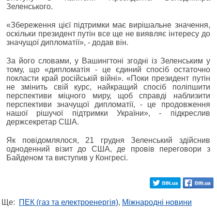
Зеленського.
«Збереження цієї підтримки має вирішальне значення,
оскільки президент путін все ще не виявляє інтересу до
значущої дипломатії», - додав він.
За його словами, у Вашингтоні згодні із Зеленським у
тому, що «дипломатія - це єдиний спосіб остаточно
покласти край російській війні». «Поки президент путін
не змінить свій курс, найкращий спосіб поліпшити
перспективи міцного миру, щоб справді наблизити
перспективи значущої дипломатії, - це продовження
нашої рішучої підтримки України», - підкреслив
держсекретар США.
Як повідомлялося, 21 грудня Зеленський здійснив
одноденний візит до США, де провів переговори з
Байденом та виступив у Конгресі.
Ще:
ПЕК (газ та електроенергія)
,
Міжнародні новини