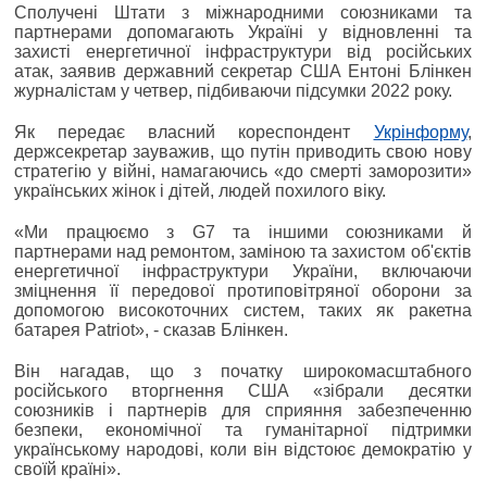
Сполучені Штати з міжнародними союзниками та
партнерами допомагають Україні у відновленні та
захисті енергетичної інфраструктури від російських
атак, заявив державний секретар США Ентоні Блінкен
журналістам у четвер, підбиваючи підсумки 2022 року.
Як передає власний кореспондент
Укрінформу
,
держсекретар зауважив, що путін приводить свою нову
стратегію у війні, намагаючись «до смерті заморозити»
українських жінок і дітей, людей похилого віку.
«Ми працюємо з G7 та іншими союзниками й
партнерами над ремонтом, заміною та захистом об'єктів
енергетичної інфраструктури України, включаючи
зміцнення її передової протиповітряної оборони за
допомогою високоточних систем, таких як ракетна
батарея Patriot», - сказав Блінкен.
Він нагадав, що з початку широкомасштабного
російського вторгнення США «зібрали десятки
союзників і партнерів для сприяння забезпеченню
безпеки, економічної та гуманітарної підтримки
українському народові, коли він відстоює демократію у
своїй країні».