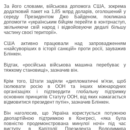
За його словами, військова допомога США, зокрема
додатковий пакет на 1,85 млрд доларів, оголошений у
середу Президентом Джо Байденом, покликана
допомогти «українським бійцям перейти в контрнаступ,
звільняючи свій народ і відвойовуючи дедалі більшу
частину своєї території».
США активно працювали над запровадженням
«найсуворіших в історії санкцій» проти росії, зауважив
Блінкен.
Відтак, «російська військова машина перебуває у
тяжкому становищі», зазначив він.
Крім того, Штати задіяли «дипломатичні м'язи, щоб
ізолювати росію в ООН та інших міжнародних
організаціях і підтвердити глобальну підтримку
основних принципів Статуту ООН, від яких намагається
відмовитися президент путін», зазначив Блінкен.
Він наголосив, що Україна користується потужною
двопартійною підтримкою в Конгресі, «яка була
повністю продемонстрована минулої ночі» під час
виступу в Капітолії Президента Володимира