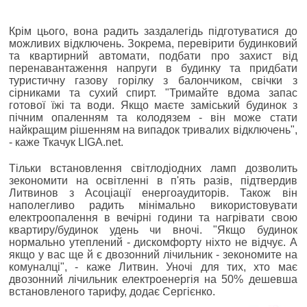
Крім цього, вона радить заздалегідь підготуватися до
можливих відключень. Зокрема, перевірити будинковий
та квартирний автомати, подбати про захист від
перенавантаження напруги в будинку та придбати
туристичну газову горілку з балончиком, свічки з
сірниками та сухий спирт. "Тримайте вдома запас
готової їжі та води. Якщо маєте заміський будинок з
пічним опаленням та колодязем - він може стати
найкращим рішенням на випадок тривалих відключень",
- каже Ткачук LIGA.net.
Тільки встановлення світлодіодних ламп дозволить
зекономити на освітленні в п'ять разів, підтвердив
Литвинов з Асоціації енергоаудиторів. Також він
наполегливо радить мінімально використовувати
електроопалення в вечірні години та нагрівати свою
квартиру/будинок удень чи вночі. "Якщо будинок
нормально утеплений - дискомфорту ніхто не відчує. А
якщо у вас ще й є двозонний лічильник - зекономите на
комуналці", - каже Литвин. Уночі для тих, хто має
двозонний лічильник електроенергія на 50% дешевша
встановленого тарифу, додає Сергієнко.