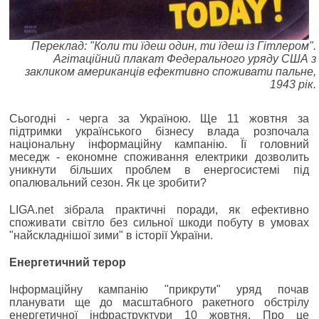
Переклад: "Коли ти їдеш один, ти їдеш із Гітлером".
Агітаційний плакат Федерального уряду США з
закликом американців ефективно споживати пальне,
1943 рік.
Сьогодні - черга за Україною. Ще 11 жовтня за
підтримки українського бізнесу влада розпочала
національну інформаційну кампанію. Її головний
меседж - економне споживання електрики дозволить
уникнути більших проблем в енергосистемі під
опалювальний сезон. Як це зробити?
LIGA.net зібрала практичні поради, як ефективно
споживати світло без сильної шкоди побуту в умовах
"найскладнішої зими" в історії України.
Енергетичний терор
Інформаційну кампанію "прикрути" уряд почав
планувати ще до масштабного ракетного обстрілу
енергетичної інфраструктури 10 жовтня. Про це