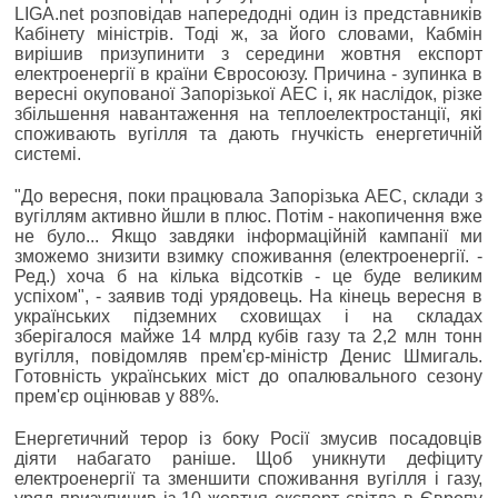
LIGA.net розповідав напередодні один із представників
Кабінету міністрів. Тоді ж, за його словами, Кабмін
вирішив призупинити з середини жовтня експорт
електроенергії в країни Євросоюзу. Причина - зупинка в
вересні окупованої Запорізької АЕС і, як наслідок, різке
збільшення навантаження на теплоелектростанції, які
споживають вугілля та дають гнучкість енергетичній
системі.
"До вересня, поки працювала Запорізька АЕС, склади з
вугіллям активно йшли в плюс. Потім - накопичення вже
не було... Якщо завдяки інформаційній кампанії ми
зможемо знизити взимку споживання (електроенергії. -
Ред.) хоча б на кілька відсотків - це буде великим
успіхом", - заявив тоді урядовець. На кінець вересня в
українських підземних сховищах і на складах
зберігалося майже 14 млрд кубів газу та 2,2 млн тонн
вугілля, повідомляв прем'єр-міністр Денис Шмигаль.
Готовність українських міст до опалювального сезону
прем'єр оцінював у 88%.
Енергетичний терор із боку Росії змусив посадовців
діяти набагато раніше. Щоб уникнути дефіциту
електроенергії та зменшити споживання вугілля і газу,