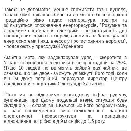
Також це допомагає менше споживати газ і вугілля,
запаси яких важливо зберегти до лютого-березня, коли
традиційно різко падає температура повітря та
збільшується споживання енергоресурсів. "Розумне та
ощадливе споживання електрики - це можливість для
повноцінних ремонтів мереж, допомога в балансуванні
енергосистеми і наш внесок у протистояння з ворогом",
- пояснюють у пресслужбі Укренерго.
Амбітна мета, яку задекларував уряд, - скоротити в
Україні споживання електрики в вечірні години на 25%.
Якщо 10 людей не ввімкнуть зайвий раз чайник, це
означає, що ще двоє - зможуть увімкнути його тоді, коли
він їм дуже потрібний, порахував директор Центру
дослідження енергетики Олександр Харченко.
"Поки ми не відновимо пошкоджену інфраструктуру,
зупинивши при цьому подальші атаки, ситуація буде
складною", - сказав він LIGA.net. За його розрахунками,
у разі пошкодження високотехнологічної частини
енергетичної інфраструктури на повноцінне
відновлення потрібно від 9 місяців до 1,5 року.