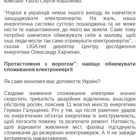
компанії Yasno Сергій Коваленко.
"Наразі в українців немає іншого виходу, як навчитися
заощаджувати електроенергію. На жаль, наша
енергетична система суттєво пошкоджена та не може
нести те навантаження, до якого ми звикли. Саме тому
потрібно навчитися обмежувати себе в малому, щоб
інші люди могли так само отримувати електроенергію", -
сказав LIGA.net директор Центру дослідження
енергетики Олександр Харченко.
Протистояння з ворогом": навіщо обмежувати
споживання електроенергії
Як саме економія має допомогти Україні?
Свідоме зниження споживання електрики значно
скоротить тривалість аварійних відключень внаслідок
обстрілів росіян, пояснив 11 жовтня міністр енергетики
Герман Галущенко. Річ у тім, що після ракетних ударів
по енергетичних об'єктах енергетики їх знеструмлюють,
щоб погасити пожежу та розпочати ремонт. Натомість,
щоб відновити живлення міст, фахівці підʼєднують
споживачів до резервних електромереж. А ті не завжди
витримують навантаження.