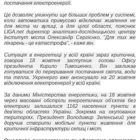
постачання електроенергії.
Це дозволяє уникнути ще більших проблем у системі,
коли автоматика примусово відключає живлення не
для міста чи вулиці, а для цілої області, пояснює
LIGA.net директор аналітико-дослідницького центру
Інститут міста Олександр Сергієнко. "Для тих же
лікарень - це катастрофа", - каже він.
Ситуація в енергетиці у всій країні зараз критична,
говорив 18 жовтня заступник голови Офісу
президента Кирило Тимошенко. Він закликав
готуватися до переривання постачання світла, води
та тепла. Укренерго вже анонсувало на 20 жовтня
відключення електроенергії у всій країні.
За даними Міністерства енергетики, на 18 жовтня
через масовані обстріли енергетичних об'єктів без
електрики залишалися 1162 населених пункти в
дев'яти областях України. Зокрема на окупованих
територіях. Президент Володимир Зеленський уже
доручив створити мобільні пункти живлення для
критичної інфраструктури селищ і міст.