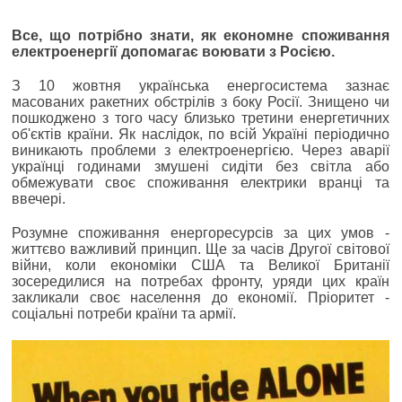
Все, що потрібно знати, як економне споживання
електроенергії допомагає воювати з Росією.
З 10 жовтня українська енергосистема зазнає
масованих ракетних обстрілів з боку Росії. Знищено чи
пошкоджено з того часу близько третини енергетичних
об'єктів країни. Як наслідок, по всій Україні періодично
виникають проблеми з електроенергією. Через аварії
українці годинами змушені сидіти без світла або
обмежувати своє споживання електрики вранці та
ввечері.
Розумне споживання енергоресурсів за цих умов -
життєво важливий принцип. Ще за часів Другої світової
війни, коли економіки США та Великої Британії
зосередилися на потребах фронту, уряди цих країн
закликали своє населення до економії. Пріоритет -
соціальні потреби країни та армії.