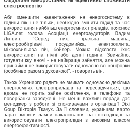
Ощадливе використання: як ефективно споживати
електроенергію
Аби зменшити навантаження на енергосистему в
години пік і не тільки, необхідно змінити підхід та час
використання найбільш енергоємних приладів, пояснює
LIGA.net голова Асоціації енергоаудиторів Вадим
Литвин. "Серед них: пральна машина,
електрообігрівачі, посудомийка, електроплита,
мікрохвильова піч, бойлер. Можна відкласти їхнє
використання на нічні або денні години. Звичайно,
готувати їжу вночі - не найкраще зайняття, але можна
принаймні не використовувати одночасно всі конфорки
(особливо разом з духовкою)", - говорить він.
Також Укренерго радить не вмикати одночасно декілька
енергоємних електроприладів та пересвідчиться, що
вдома не горить зайве освітлення, а телефони та
повербанки заряджені. Не менш важливі поради дає
менеджер з роботи зі споживачами з організації Dixi
Goup Вікторія Ткачук. За її словами, українцям варто
зараз змінити лампи накалювання на світлодіодні та
використовувати електроприлади з високим класом
енергоефективності.