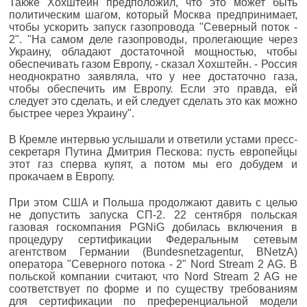
Также Хохштейн предположил, что это может быть
политическим шагом, который Москва предпринимает,
чтобы ускорить запуск газопровода "Северный поток -
2". "На самом деле газопроводы, пролегающие через
Украину, обладают достаточной мощностью, чтобы
обеспечивать газом Европу, - сказал Хохштейн. - Россия
неоднократно заявляла, что у нее достаточно газа,
чтобы обеспечить им Европу. Если это правда, ей
следует это сделать, и ей следует сделать это как можно
быстрее через Украину".
В Кремле интервью услышали и ответили устами пресс-
секретаря Путина Дмитрия Пескова: пусть европейцы
этот газ сперва купят, а потом мы его добудем и
прокачаем в Европу.
При этом США и Польша продолжают давить с целью
не допустить запуска СП-2. 22 сентября польская
газовая госкомпания PGNiG добилась включения в
процедуру сертификации Федеральным сетевым
агентством Германии (Bundesnetzagentur, BNetzA)
оператора "Северного потока - 2" Nord Stream 2 AG. В
польской компании считают, что Nord Stream 2 AG не
соответствует по форме и по существу требованиям
для сертификации по преференциальной модели