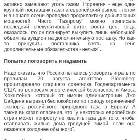
активно замещают уголь газом. Норвегия - еще один
крупный поставщик газа на европейский рынок, - летом
и в начале осени проводил профилактику добывающих
мощностей. Чисто "Газпрому" можно приписать
последний спекулятивный виток роста цен, когда
оказалось что он планирует выкупить лишь небольшой
объем на аукцион на дополнительную поставку. Но как-
то принудить поставщика взять на себя
дополнительные обязательства - нельзя".
Попытки поговорить и надавить
Надо сказать, что Россию пытались уговорить играть по
правилам. 20 августа агентство Bloomberg
процитировало старшего советника Госдепартамента
США по вопросам энергетической безопасности Амоса
Хохштейна, который от имени администрации Джо
Байдена выразил беспокойство по поводу ограничений
экспорта российского природного газа в Европу. А
также выказал опасения, что "у некоторых европейских
стран может попросту не хватить газа для того, чтобы
отапливать жилые дома грядущей зимой, если она
окажется холоднее обычного".