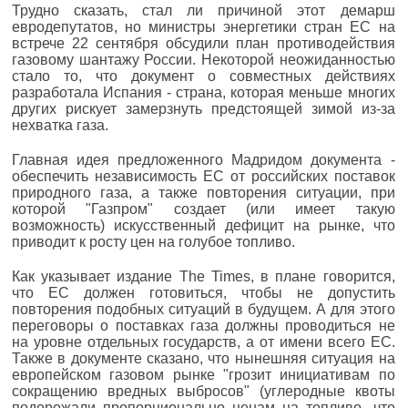
Трудно сказать, стал ли причиной этот демарш
евродепутатов, но министры энергетики стран ЕС на
встрече 22 сентября обсудили план противодействия
газовому шантажу России. Некоторой неожиданностью
стало то, что документ о совместных действиях
разработала Испания - страна, которая меньше многих
других рискует замерзнуть предстоящей зимой из-за
нехватка газа.
Главная идея предложенного Мадридом документа -
обеспечить независимость ЕС от российских поставок
природного газа, а также повторения ситуации, при
которой "Газпром" создает (или имеет такую
возможность) искусственный дефицит на рынке, что
приводит к росту цен на голубое топливо.
Как указывает издание The Times, в плане говорится,
что ЕС должен готовиться, чтобы не допустить
повторения подобных ситуаций в будущем. А для этого
переговоры о поставках газа должны проводиться не
на уровне отдельных государств, а от имени всего ЕС.
Также в документе сказано, что нынешняя ситуация на
европейском газовом рынке "грозит инициативам по
сокращению вредных выбросов" (углеродные квоты
подорожали пропорционально ценам на топливо, что