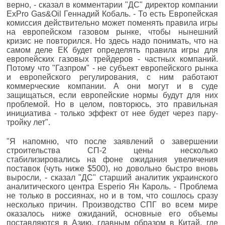
верно, - сказал в комментарии "ДС" директор компании
ExPro Gas&Oil Геннадий Кобаль. - То есть Европейская
комиссия действительно может поменять правила игры
на европейском газовом рынке, чтобы нынешний
кризис не повторился. Но здесь надо понимать, что на
самом деле ЕК будет определять правила игры для
европейских газовых трейдеров - частных компаний.
Потому что "Газпром" - не субъект европейского рынка
и европейского регулирования, с ним работают
коммерческие компании. А они могут и в суде
защищаться, если европейские нормы будут для них
проблемой. Но в целом, повторюсь, это правильная
инициатива - только эффект от нее будет через пару-
тройку лет".
"Я напомню, что после заявлений о завершении
строительства СП-2 цены несколько
стабилизировались на фоне ожидания увеличения
поставок (чуть ниже $500), но довольно быстро вновь
выросли, - сказал "ДС" старший аналитик украинского
аналитического центра Esperio Ян Кароль. - Проблема
не только в россиянах, но и в том, что сошлось сразу
несколько причин. Производство СПГ во всем мире
оказалось ниже ожиданий, основные его объемы
поставляются в Азию, главным образом в Китай, где