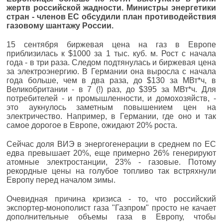
жертв российской жадности. Министры энергетики
стран - членов ЕС обсудили план противодействия
газовому шантажу России.
15 сентября биржевая цена на газ в Европе
приблизилась к $1000 за 1 тыс. куб. м. Рост с начала
года - в три раза. Следом подтянулась и биржевая цена
за электроэнергию. В Германии она выросла с начала
года больше, чем в два раза, до $130 за МВт*ч, в
Великобритании - в 7 (!) раз, до $395 за МВт*ч. Для
потребителей - и промышленности, и домохозяйств, -
это аукнулось заметным повышением цен на
электричество. Например, в Германии, где оно и так
самое дорогое в Европе, ожидают 20% роста.
Сейчас доля ВИЭ в энергогенерации в среднем по ЕС
едва превышает 20%, еще примерно 26% генерируют
атомные электростанции, 23% - газовые. Потому
рекордные цены на голубое топливо так встряхнули
Европу перед началом зимы.
Очевидная причина кризиса - то, что российский
экспортер-монополист газа "Газпром" просто не качает
дополнительные объемы газа в Европу, чтобы