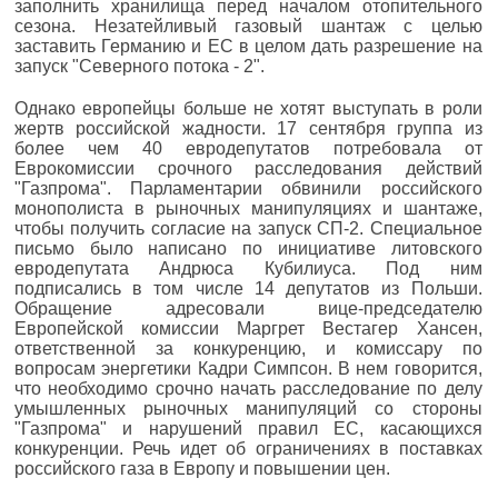
заполнить хранилища перед началом отопительного
сезона. Незатейливый газовый шантаж с целью
заставить Германию и ЕС в целом дать разрешение на
запуск "Северного потока - 2".
Однако европейцы больше не хотят выступать в роли
жертв российской жадности. 17 сентября группа из
более чем 40 евродепутатов потребовала от
Еврокомиссии срочного расследования действий
"Газпрома". Парламентарии обвинили российского
монополиста в рыночных манипуляциях и шантаже,
чтобы получить согласие на запуск СП-2. Специальное
письмо было написано по инициативе литовского
евродепутата Андрюса Кубилиуса. Под ним
подписались в том числе 14 депутатов из Польши.
Обращение адресовали вице-председателю
Европейской комиссии Маргрет Вестагер Хансен,
ответственной за конкуренцию, и комиссару по
вопросам энергетики Кадри Симпсон. В нем говорится,
что необходимо срочно начать расследование по делу
умышленных рыночных манипуляций со стороны
"Газпрома" и нарушений правил ЕС, касающихся
конкуренции. Речь идет об ограничениях в поставках
российского газа в Европу и повышении цен.