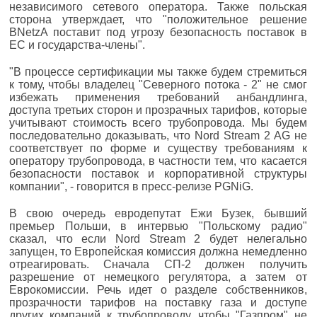
независимого сетевого оператора. Также польская
сторона утверждает, что "положительное решение
BNetzA поставит под угрозу безопасность поставок в
ЕС и государства-члены".
"В процессе сертификации мы также будем стремиться
к тому, чтобы владелец "Северного потока - 2" не смог
избежать применения требований анбандлинга,
доступа третьих сторон и прозрачных тарифов, которые
учитывают стоимость всего трубопровода. Мы будем
последовательно доказывать, что Nord Stream 2 AG не
соответствует по форме и существу требованиям к
оператору трубопровода, в частности тем, что касается
безопасности поставок и корпоративной структуры
компании", - говорится в пресс-релизе PGNiG.
В свою очередь евродепутат Ежи Бузек, бывший
премьер Польши, в интервью "Польскому радио"
сказал, что если Nord Stream 2 будет нелегально
запущен, то Европейская комиссия должна немедленно
отреагировать. Сначала СП-2 должен получить
разрешение от немецкого регулятора, а затем от
Еврокомиссии. Речь идет о разделе собственников,
прозрачности тарифов на поставку газа и доступе
других компаний к трубопроводу, чтобы "Газпром" не