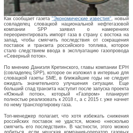
Как сообщает газета
"Экономические известия"
, новый
совладелец словацкой национальной нефтегазовой
компании SPP заявил о намерениях
переориентировать импорт газа в страну с востока на
запад, чтобы смягчить последствия от сокращения
поставок и транзита российского топлива, которое
стало следствием ввода в эксплуатацию газопровода
«Северный поток».
По мнению Даниэля Кретинского, главы компании EPH
(совладелец SPP), которое он изложил в интервью для
словацкой газеты SME, в ближайшие годы не следует
ожидать значительного улучшения ситуации. Еще
больший спад транзита наступит после запуска проекта
«Южный поток», который «Газпром» планирует
полностью реализовать к 2018 г., а с 2015 г. уже начнет
по нему транспортировку газа.
Топ-менеджер полагает, что хотя избежать снижения
российских поставок не удастся, можно «несколько
смягчить его последствия». В частности, этого можно
добиться, если чешская компания-оператор газовых