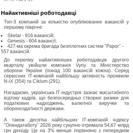
Найактивніші роботодавці
Топ-3 компаній за кількістю опублікованих вакансій у
першому півріччі:
Skelar - 916 вакансій;
Genesis - 604 вакансії;
427-ма окрема бригада безпілотних систем "Рарог" -
557 вакансій.
До переліку найактивніших роботодавців другого
кварталу увійшли компанія Vyriy та Міністерство
оборони України (понад 100 вакансій кожна). Серед
сервісних ІТ-компаній найбільшу активність проявили
N-iX (354) та Ciklum (291).
Нагадаємо, українська ІТ-індустрія зазнає масштабного
відтоку кадрів, що безпосередньо створює ризики для
податкових надходжень, валютної виручки та
обороноздатності держави.
А також десятка найбільших ІТ-компаній індексу
"Опендатаботу" 2026 року сукупно отримала 54,67 млрд
грн доходу. Це на 3% менше порівняно з попереднім