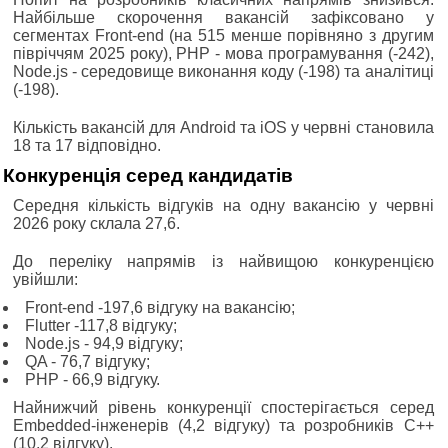
Найбільше скорочення вакансій зафіксовано у
сегментах Front-end (на 515 менше порівняно з другим
півріччям 2025 року), PHP - мова програмування (-242),
Node.js - середовище виконання коду (-198) та аналітиці
(-198).
Кількість вакансій для Android та iOS у червні становила
18 та 17 відповідно.
Конкуренція серед кандидатів
Середня кількість відгуків на одну вакансію у червні
2026 року склала 27,6.
До переліку напрямів із найвищою конкуренцією
увійшли:
Front-end -197,6 відгуку на вакансію;
Flutter -117,8 відгуку;
Node.js - 94,9 відгуку;
QA - 76,7 відгуку;
PHP - 66,9 відгуку.
Найнижчий рівень конкуренції спостерігається серед
Embedded-інженерів (4,2 відгуку) та розробників С++
(10,2 відгуку).