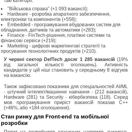
такі категорії:
"Військова справа" (+1 093 вакансії);
Hardware - розробка апаратного забезпечення,
електроніки та компонентів (+558);
Embedded - програмування вбудованих систем для
обладнання, датчиків та автоматики (+283);
Finance - FinTech-рішення, платіжні системи та
фінансові сервіси (+219);
Marketing - цифрові маркетингові стратегії та
просування технологічних продуктів (+210).
У червні сектор DefTech досяг 1 285 вакансій
(19%
від загальної кількості оголошень). Активність
кандидатів у цій ніші становить у середньому 8 відгуків
на вакансію.
Також зафіксовано показники для спеціальностей AI/ML
- штучний інтелект/машинне навчання - (212 вакансій),
Hardware (281) та Security - кібербезпека (118). Серед
мов програмування приріст вакансій показав С++
(+46%, або +184 оголошення).
Стан ринку для Front-end та мобільної
розробки
Попит на розробників класичних напрямів знизився.