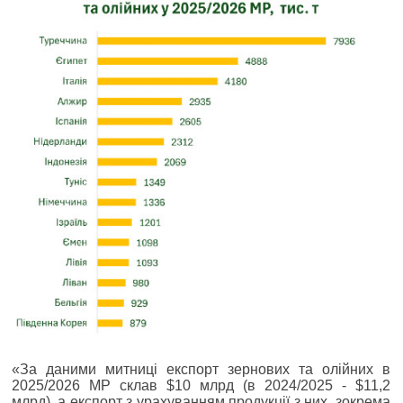
«За даними митниці експорт зернових та олійних в
2025/2026 МР склав $10 млрд (в 2024/2025 - $11,2
млрд), а експорт з урахуванням продукції з них, зокрема