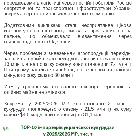
перешкодами в логістиці через постійні обстріли Росією
енергетичної та транспортної інфраструктури України,
зокрема портів та морських зернових терміналів.
Додатковими викликами стали несприятлива цінова
кон'юнктура на світовому ринку та зростання цін на
пальне, що обмежувало відвантаження через
глибоководні порти Одещини.
Через проблеми з вивезенням агропродукції перехідні
запаси на новий сезон рекордно зросли і склали майже
13 млн т, а на початку сезону вони становили 7,4 млн т.
При цьому загальне виробництво зернових та олійних
минулого року склало 80 млн т.
Утім у грошовому еквіваленті експорт зернових та
олійних майже не змінився.
Зокрема, у 2025/2026 МР експортовано 21 млн т
кукурудзи (попереднього сезону - 21,5 млн т) на суму
майже $4,6 млрд, при виробництві 31,1 млн т.