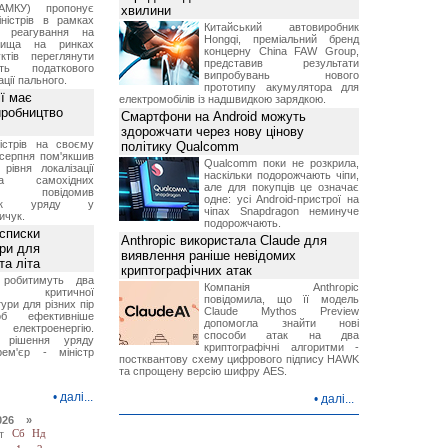
АМКУ) пропонує
хвилини
іністрів в рамках
Китайський автовиробник
о реагування на
Hongqi, преміальний бренд
вища на ринках
концерну China FAW Group,
ктів переглянути
представив результати
ть податкового
випробувань нового
ції пального.
прототипу акумулятора для
ї має
електромобілів із надшвидкою зарядкою.
иробництво
Смартфони на Android можуть
здорожчати через нову цінову
ністрів на своєму
політику Qualcomm
 серпня пом'якшив
Qualcomm поки не розкрила,
рівня локалізації
наскільки подорожчають чіпи,
тва самохідних
але для покупців це означає
ів, повідомив
одне: усі Android-пристрої на
вник уряду у
чіпах Snapdragon неминуче
ичук.
подорожчають.
 списки
Anthropic використала Claude для
ури для
виявлення раніше невідомих
та літа
криптографічних атак
 робитимуть два
Компанія Anthropic
 критичної
повідомила, що її модель
ури для різних пір
Claude Mythos Preview
б ефективніше
допомогла знайти нові
и електроенергію.
способи атак на два
 рішення уряду
криптографічні алгоритми -
ем'єр - міністр
постквантову схему цифрового підпису HAWK
та спрощену версію шифру AES.
•
далі...
•
далі...
026 »
т
Сб
Нд