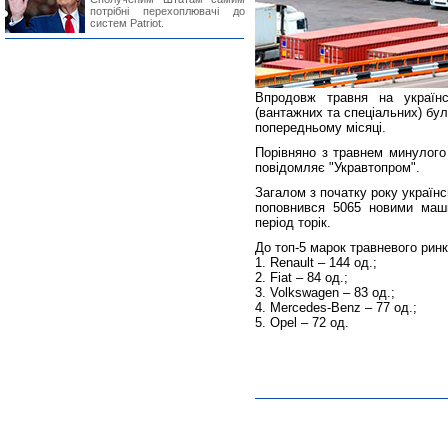
потрібні перехоплювачі до
систем Patriot.
Впродовж травня на українс
(вантажних та спеціальних) бу
попередньому місяці.
Порівняно з травнем минулого 
повідомляє "Укравтопром".
Загалом з початку року україн
поповнився 5065 новими маш
період торік.
До топ-5 марок травневого ринк
Renault ‒ 144 од.;
Fiat ‒ 84 од.;
Volkswagen ‒ 83 од.;
Mercedes-Benz ‒ 77 од.;
Opel ‒ 72 од.