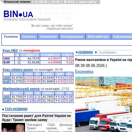
Фінансові новини
|
07.08.26
|
23:09
|
RSS
|
мапа сайту
"Де оре сошка, там хліба трошки"
Українське прислів'я
Головна
Новини
Аналітика
Котирування
Веб-майстру
Інформація
Курс НБУ
на
понеділок
НОВИНИ
за
курс
uah
%
USD
1
44,7579
0,0047
0,01
Ринок вантажівок в Україні на пі
EUR
1
51,6148
0,0569
0,11
08:39 08.06.2026
|
Курс обміну валют
на
сьогодні
, 09:48
Економіка
куп.
uah
%
прод.
uah
%
USD
44,4784
0,01
0,01
44,9448
0,01
0,02
EUR
51,2752
0,03
0,06
51,9080
0,01
0,01
Міжбанківський ринок
на
сьогодні
, 17:01
куп.
uah
%
прод.
uah
%
USD
44,7500
0,05
0,11
44,7800
0,04
0,09
EUR
51,7399
0,13
0,25
51,7612
0,12
0,23
ТОП-НОВИНИ
Постачання ракет для Patriot Україні не
буде: Трамп зробив заяву
Президент США Дональд
Трамп заявив, що
Сполученим Штатам самим