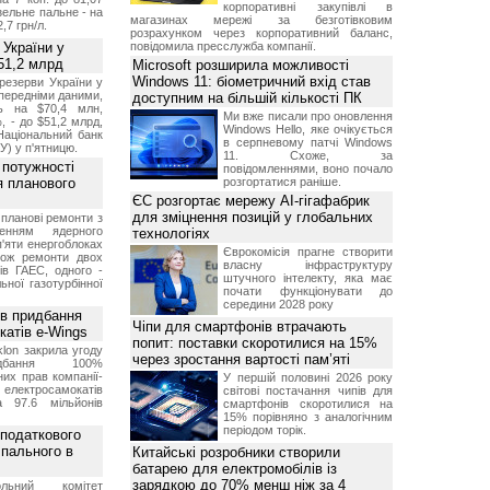
корпоративні закупівлі в
изельне пальне - на
магазинах мережі за безготівковим
2,7 грн/л.
розрахунком через корпоративний баланс,
 України у
повідомила пресслужба компанії.
51,2 млрд
Microsoft розширила можливості
Windows 11: біометричний вхід став
резерви України у
опередніми даними,
доступним на більшій кількості ПК
ь на $70,4 млн,
Ми вже писали про оновлення
, - до $51,2 млрд,
Windows Hello, яке очікується
Національний банк
в серпневому патчі Windows
У) у п'ятницю.
11. Схоже, за
 потужності
повідомленнями, воно почало
ля планового
розгортатися раніше.
ЄС розгортає мережу AI-гігафабрик
для зміцнення позицій у глобальних
планові ремонти з
женням ядерного
технологіях
'яти енергоблоках
Єврокомісія прагне створити
кож ремонти двох
власну інфраструктуру
тів ГАЕС, одного -
штучного інтелекту, яка має
ьної газотурбінної
почати функціонувати до
середини 2028 року
ив придбання
Чіпи для смартфонів втрачають
катів e-Wings
попит: поставки скоротилися на 15%
lon закрила угоду
через зростання вартості пам’яті
бання 100%
их прав компанії-
У першій половині 2026 року
електросамокатів
світові постачання чипів для
а 97.6 мільйонів
смартфонів скоротилися на
15% порівняно з аналогічним
періодом торік.
 податкового
 пального в
Китайські розробники створили
батарею для електромобілів із
зарядкою до 70% менш ніж за 4
ольний комітет