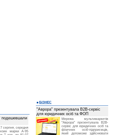
БІЗНЕС
"Аврора" презентувала B2B-сервіс
для юридичних осіб та ФОП
ву подешевшали
Мережа мультимаркетів
"Аврора" презентувала B2B-
сервіс для юридичних осіб та
 7 серпня, середня
фізичних осіб-підприємців,
ензин марки А-95
який допоможе здійснювати
а 7 коп. до 81,07