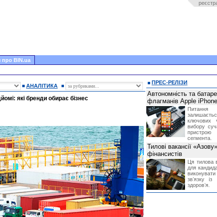
реєстр
 про BIN.ua
ПРЕС-РЕЛІЗИ
АНАЛІТИКА
Автономність та батар
дйомі: які бренди обирає бізнес
флагманів Apple iPhone
Питання
залишає
ключових 
вибору суч
пристрою
сегмента.
Тилові вакансії «Азову
фінансистів
Ця тилова в
для кандида
виконувати 
звʼязку із
здоровʼя.