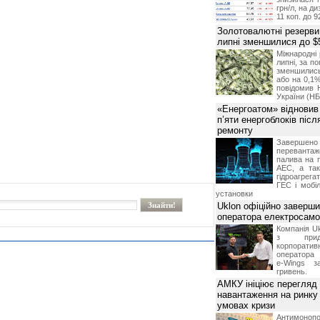
грн/л, на д
11 коп. до 9
Золотовалютні резерви
липні зменшилися до $
Міжнародні 
липні, за п
зменшилис
або на 0,1%
повідомив 
України (НБ
«Енергоатом» відновив
п’яти енергоблоків піс
ремонту
Завершено 
переванта
палива на п
АЕС, а та
гідроагрега
ГЕС і мобіл
установки
Uklon офіційно заверш
оператора електросамо
Компанія Uk
з прид
корпоративн
оператора 
e-Wings з
гривень.
АМКУ ініціює перегляд
навантаження на ринку
умовах кризи
Антимоноп