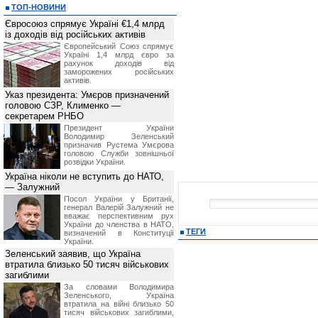
ТОП-НОВИНИ
Євросоюз спрямує Україні €1,4 млрд
із доходів від російських активів
Європейський Союз спрямує
Україні 1,4 млрд євро за
рахунок доходів від
заморожених російських
активів.
Указ президента: Умєров призначений
головою СЗР, Клименко —
секретарем РНБО
Президент України
Володимир Зеленський
призначив Pустема Умєрова
головою Служби зовнішньої
розвідки України.
Україна ніколи не вступить до НАТО,
— Залужний
Посол України у Британії,
генерал Валерій Залужний не
вважає перспективним рух
України до членства в НАТО,
ТЕГИ
визначений в Конституції
України.
Зеленський заявив, що Україна
втратила близько 50 тисяч військових
загиблими
За словами Володимира
Зеленського, Україна
втратила на війні близько 50
тисяч військових загиблими,