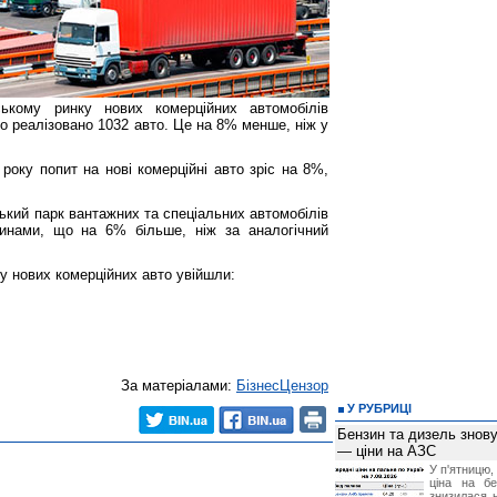
ькому ринку нових комерційних автомобілів
ло реалізовано 1032 авто. Це на 8% менше, ніж у
року попит на нові комерційні авто зріс на 8%,
ський парк вантажних та спеціальних автомобілів
инами, що на 6% більше, ніж за аналогічний
у нових комерційних авто увійшли:
За матеріалами:
БізнесЦензор
У РУБРИЦІ
Бензин та дизель зно
— ціни на АЗС
У п'ятницю,
ціна на б
знизилася н