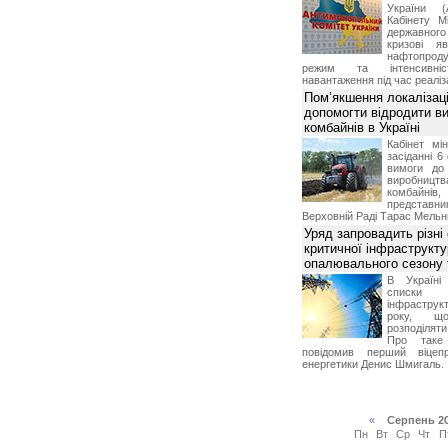
України (
Кабінету М
державног
кризові я
нафтопроду
режим та інтенсивніс
навантаження під час реаліза
Пом’якшення локалізаці
допомогти відродити в
комбайнів в Україні
Кабінет мі
засіданні 6
вимоги до 
виробниц
комбайн
предста
Верховній Раді Тарас Мельн
Уряд запровадить різні
критичної інфраструкт
опалювального сезону 
В Україні
списки
інфраструкт
року, що
розподілят
Про таке
повідомив перший віцепр
енергетики Денис Шмигаль.
«
Серпень 2
Пн
Вт
Ср
Чт
П