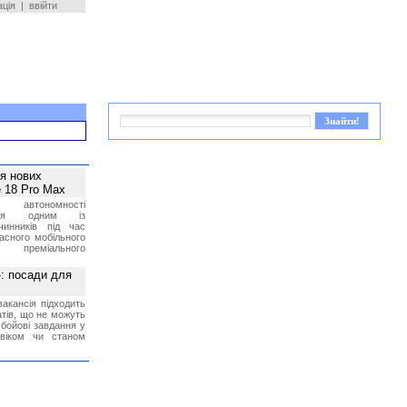
ація
|
ввійти
ея нових
 18 Pro Max
 автономності
ться одним із
чинників під час
асного мобільного
 преміального
»: посади для
акансія підходить
тів, що не можуть
бойові завдання у
 віком чи станом