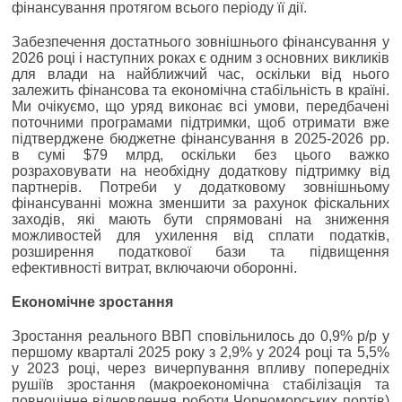
фінансування протягом всього періоду її дії.
Забезпечення достатнього зовнішнього фінансування у
2026 році і наступних роках є одним з основних викликів
для влади на найближчий час, оскільки від нього
залежить фінансова та економічна стабільність в країні.
Ми очікуємо, що уряд виконає всі умови, передбачені
поточними програмами підтримки, щоб отримати вже
підтверджене бюджетне фінансування в 2025-2026 рр.
в сумі $79 млрд, оскільки без цього важко
розраховувати на необхідну додаткову підтримку від
партнерів. Потреби у додатковому зовнішньому
фінансуванні можна зменшити за рахунок фіскальних
заходів, які мають бути спрямовані на зниження
можливостей для ухилення від сплати податків,
розширення податкової бази та підвищення
ефективності витрат, включаючи оборонні.
Економічне зростання
Зростання реального ВВП сповільнилось до 0,9% р/р у
першому кварталі 2025 року з 2,9% у 2024 році та 5,5%
у 2023 році, через вичерпування впливу попередніх
рушіїв зростання (макроекономічна стабілізація та
повноцінне відновлення роботи Чорноморських портів)