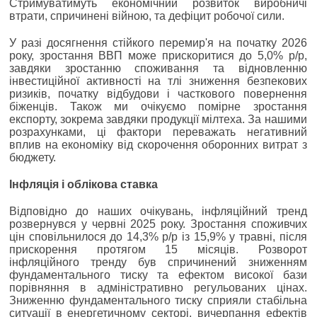
Стримуватимуть економічний розвиток виробничі
втрати, спричинені війною, та дефіцит робочої сили.
У разі досягнення стійкого перемир'я на початку 2026
року, зростання ВВП може прискоритися до 5,0% р/р,
завдяки зростанню споживання та відновленню
інвестиційної активності на тлі зниження безпекових
ризиків, початку відбудови і часткового повернення
біженців. Також ми очікуємо помірне зростання
експорту, зокрема завдяки продукції мілтеха. За нашими
розрахунками, ці фактори переважать негативний
вплив на економіку від скорочення оборонних витрат з
бюджету.
Інфляція і облікова ставка
Відповідно до наших очікувань, інфляційний тренд
розвернувся у червні 2025 року. Зростання споживчих
цін сповільнилося до 14,3% р/р із 15,9% у травні, після
прискорення протягом 15 місяців. Розворот
інфляційного тренду був спричинений зниженням
фундаментального тиску та ефектом високої бази
порівняння в адміністративно регульованих цінах.
Зниженню фундаментального тиску сприяли стабільна
ситуації в енергетичному секторі, вичерпання ефектів