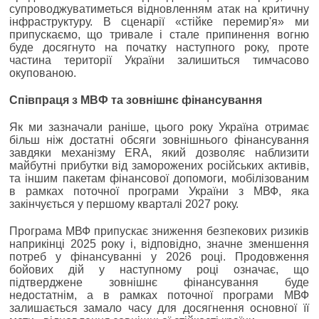
супроводжуватиметься відновленням атак на критичну
інфраструктуру. В сценарії «стійке перемир'я» ми
припускаємо, що тривале і стале припинення вогню
буде досягнуто на початку наступного року, проте
частина території України залишиться тимчасово
окупованою.
Співпраця з МВФ та зовнішнє фінансування
Як ми зазначали раніше, цього року Україна отримає
більш ніж достатні обсяги зовнішнього фінансування
завдяки механізму ERA, який дозволяє наблизити
майбутні прибутки від заморожених російських активів,
та іншим пакетам фінансової допомоги, мобілізованим
в рамках поточної програми України з МВФ, яка
закінчується у першому кварталі 2027 року.
Програма МВФ припускає зниження безпекових ризиків
наприкінці 2025 року і, відповідно, значне зменшення
потреб у фінансуванні у 2026 році. Продовження
бойових дій у наступному році означає, що
підтверджене зовнішнє фінансування буде
недостатнім, а в рамках поточної програми МВФ
залишається замало часу для досягнення основної її