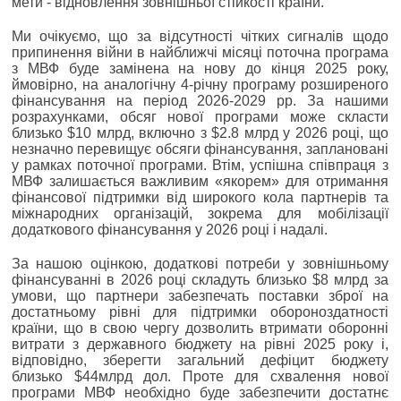
мети - відновлення зовнішньої стійкості країни.
Ми очікуємо, що за відсутності чітких сигналів щодо
припинення війни в найближчі місяці поточна програма
з МВФ буде замінена на нову до кінця 2025 року,
ймовірно, на аналогічну 4-річну програму розширеного
фінансування на період 2026-2029 рр. За нашими
розрахунками, обсяг нової програми може скласти
близько $10 млрд, включно з $2.8 млрд у 2026 році, що
незначно перевищує обсяги фінансування, заплановані
у рамках поточної програми. Втім, успішна співпраця з
МВФ залишається важливим «якорем» для отримання
фінансової підтримки від широкого кола партнерів та
міжнародних організацій, зокрема для мобілізації
додаткового фінансування у 2026 році і надалі.
За нашою оцінкою, додаткові потреби у зовнішньому
фінансуванні в 2026 році складуть близько $8 млрд за
умови, що партнери забезпечать поставки зброї на
достатньому рівні для підтримки обороноздатності
країни, що в свою чергу дозволить втримати оборонні
витрати з державного бюджету на рівні 2025 року і,
відповідно, зберегти загальний дефіцит бюджету
близько $44млрд дол. Проте для схвалення нової
програми МВФ необхідно буде забезпечити достатнє