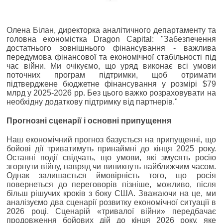
Олена Білан, директорка аналітичного департаменту та
головна економістка Dragon Capital: "Забезпечення
достатнього зовнішнього фінансування - важлива
передумова фінансової та економічної стабільності під
час війни. Ми очікуємо, що уряд виконає всі умови
поточних програм підтримки, щоб отримати
підтверджене бюджетне фінансування у розмірі $79
млрд у 2025-2026 рр. Без цього важко розраховувати на
необхідну додаткову підтримку від партнерів."
Прогнозні сценарії і основні припущення
Наш економічний прогноз базується на припущенні, що
бойові дії триватимуть принаймні до кінця 2025 року.
Останні події свідчать, що умови, які змусять росію
згорнути війну, навряд чи виникнуть найближчим часом.
Однак залишається ймовірність того, що росія
повернеться до переговорів пізніше, можливо, після
більш рішучих кроків з боку США. Зважаючи на це, ми
аналізуємо два сценарії розвитку економічної ситуації в
2026 році. Сценарій «тривалої війни» передбачає
продовження бойових дій до кінця 2026 року, яке