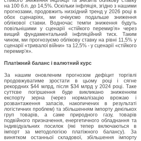
стійкого зниження інфляції та знизить облікову ставку
на 100 б.п. до 14,5%. Оскільки інфляція, згідно з нашими
прогнозами, продовжить низхідний тренд у 2026 році в
обох сценаріях, ми очікуємо подальше зниження
облікової ставки. Водночас темпи зниження будуть
повільнішими у сценарії «стійкого перемир'я» через
вищий фундаментальний інфляційний тиск. Таким
чином, ми прогнозуємо облікову ставку на рівні 11,5% у
сценарії «тривалої війни» та 12,5% - у сценарії «стійкого
перемир'я».
Платіжний баланс і валютний курс
За нашим оновленим прогнозом дефіцит торгівлі
продовжуватиме зростати в цьому році і сягне
рекордних $44 млрд, після $34 млрд у 2024 році. Таке
суттєве погіршення буде викликано зниженням
експорту зерна (через нормалізацію врожаю і
розвантаження запасів, накопичених в результаті
логістичних проблем) та збільшенням імпорту декількох
груп товарів, а саме природного газу, товарів
подвійного призначення, енергетичного обладнання та
індивідуальних посилок (які тепер включаються в
імпорт за методологією платіжного балансу). За
винятком останньої складової, збільшення імпорту