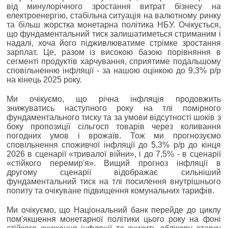
від минулорічного зростання витрат бізнесу на
електроенергію, стабільна ситуація на валютному ринку
та більш жорстка монетарна політика НБУ. Очікується,
що фундаментальний тиск залишатиметься стриманим і
надалі, хоча його підживлюватиме стрімке зростання
зарплат. Це, разом із високою базою порівняння в
сегменті продуктів харчування, сприятиме подальшому
сповільненню інфляції - за нашою оцінкою до 9,3% р/р
на кінець 2025 року.
Ми очікуємо, що річна інфляція продовжить
знижуватись наступного року на тлі помірного
фундаментального тиску та за умови відсутності шоків з
боку пропозиції сільгосп товарів через коливання
погодних умов і врожаїв. Тож ми прогнозуємо
сповільнення споживчої інфляції до 5,3% р/р до кінця
2026 в сценарії «тривалої війни», і до 7,5% - в сценарії
«стійкого перемир'я». Вищий прогноз інфляції в
другому сценарії відображає сильніший
фундаментальний тиск на тлі посилення внутрішнього
попиту та очікуване підвищення комунальних тарифів.
Ми очікуємо, що Національний банк перейде до циклу
пом'якшення монетарної політики цього року на фоні