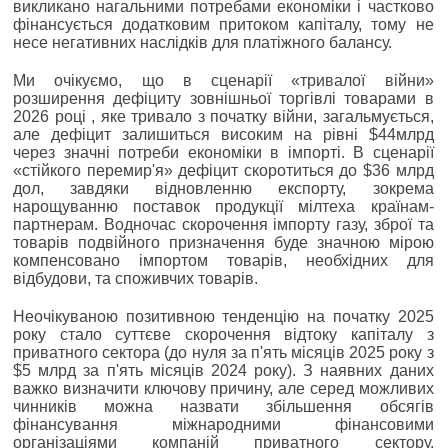
викликано нагальними потребами економіки і частково
фінансується додатковим притоком капіталу, тому не
несе негативних наслідків для платіжного балансу.
Ми очікуємо, що в сценарії «тривалої війни»
розширення дефіциту зовнішньої торгівлі товарами в
2026 році , яке тривало з початку війни, загальмується,
але дефіцит залишиться високим на рівні $44млрд
через значні потреби економіки в імпорті. В сценарії
«стійкого перемир'я» дефіцит скоротиться до $36 млрд
дол, завдяки відновленню експорту, зокрема
нарощуванню поставок продукції мілтеха країнам-
партнерам. Водночас скорочення імпорту газу, зброї та
товарів подвійного призначення буде значною мірою
компенсовано імпортом товарів, необхідних для
відбудови, та споживчих товарів.
Неочікуваною позитивною тенденцію на початку 2025
року стало суттєве скорочення відтоку капіталу з
приватного сектора (до нуля за п'ять місяців 2025 року з
$5 млрд за п'ять місяців 2024 року). З наявних даних
важко визначити ключову причину, але серед можливих
чинників можна назвати збільшення обсягів
фінансування міжнародними фінансовими
організаціями компаній приватного сектору,