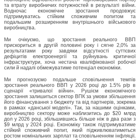
та втрату виробничих потужностей в результаті війни.
Водночас економічне зростання продовжує
підтримуватись стійким споживчим попитом та
подальшим розширенням внутрішнього військового
виробництва.
Ми очікуємо, що зростання реального ВВП
прискориться в другій половині року і сягне 2,0% за
результатами року завдяки відсутності суттєвих
дефіцитів електроенергії та руйнувань критичної
інфраструктури, хоча нестача кваліфікованої робочої
сили й надалі обмежуватиме потенціал економіки.
Ми прогнозуємо подальше сповільнення темпів
зростання реального ВВП у 2026 році до 1.5% р/р в
сценарії «тривалої війни». Рушієм економічного
зростання залишиться сектор ВПК за умови збільшення
його фінансування з бюджету та від партнерів, зокрема
в рамках «данської моделі». Так, за нашими оцінками,
виробництво сектору може наблизитись до $20 млрд
дол у 2026 році, збільшившись більше ніж в два рази з
$9 млрд у 2024 році. Економіку також підтримуватиме
стійкий споживчий попит, який підживлюватиметься
ростом номінальних зарплат та сповільненням інфляції.