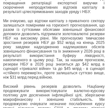
покращення репатріації експортної виручки і
скорочення непродуктивних відтоків капіталу в
результаті цілеспрямованих заходів уряду і НБУ.
Ми очікуємо, що відтоки капіталу з приватного сектору
залишаться помірними на горизонті прогнозування, що
разом із суттєвими обсягами зовнішньої фінансової
допомоги дозволить підтримати золотовалютні резерви
НБУ на високому рівні. Ми прогнозуємо тимчасове
зростання резервів НБУ до $52 млрд на кінець 2025
року завдяки надходженню надлишкових обсягів
зовнішнього фінансування та їх зниження у 2026 році в
результаті використання буферу ліквідності,
накопиченого в цьому році. Так, за нашим прогнозом,
резерви НБУ в 2026 році знизяться до $42 млрд в
сценарії «тривалої війни» та до $45 млрд - в сценарії
«стійкого перемир'я», проте залишаться суттєво вище,
ніж $31 млрд перед війною.
Високий рівень резервів дозволить Нацбанку
продовжувати використовувати валютно-курсову
політику для досягнення інфляційної цілі, зберігаючи
макрофінансову і зовнішню стабільність. Ми
продовжуємо очікувати незначне послаблення курсу