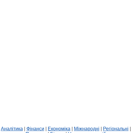
Аналітика
|
Фінанси
|
Економіка
|
Міжнародні
|
Регіональні
|