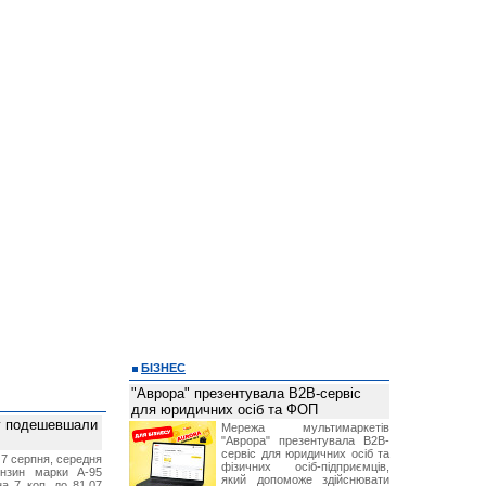
БІЗНЕС
"Аврора" презентувала B2B-сервіс
для юридичних осіб та ФОП
ву подешевшали
Мережа мультимаркетів
"Аврора" презентувала B2B-
сервіс для юридичних осіб та
 7 серпня, середня
фізичних осіб-підприємців,
ензин марки А-95
який допоможе здійснювати
а 7 коп. до 81,07