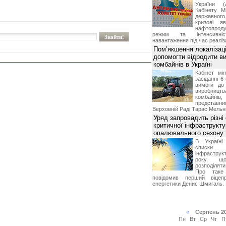
України (
Кабінету М
державног
кризові я
нафтопроду
режим та інтенсивніс
навантаження під час реаліза
Пом’якшення локалізаці
допомогти відродити в
комбайнів в Україні
Кабінет мі
засіданні 6
вимоги до 
виробниц
комбайн
предста
Верховній Раді Тарас Мельн
Уряд запровадить різні
критичної інфраструкт
опалювального сезону 
В Україні
списки
інфраструкт
року, що
розподілят
Про таке
повідомив перший віцепр
енергетики Денис Шмигаль.
«
Серпень 2
Пн
Вт
Ср
Чт
П