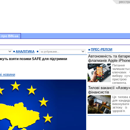
реєстр
 про BIN.ua
ПРЕС-РЕЛІЗИ
АНАЛІТИКА
Автономність та батар
ожуть взяти позики SAFE для підтримки
флагманів Apple iPhone
Питання
залишає
ключових 
і новини
вибору суч
пристрою
сегмента.
Тилові вакансії «Азову
фінансистів
Ця тилова в
для кандида
виконувати 
звʼязку із
здоровʼя.