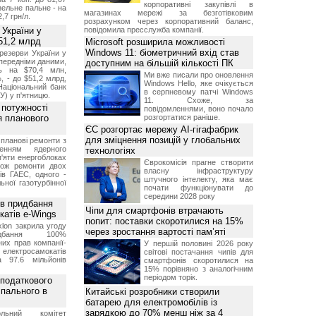
корпоративні закупівлі в
изельне пальне - на
магазинах мережі за безготівковим
2,7 грн/л.
розрахунком через корпоративний баланс,
 України у
повідомила пресслужба компанії.
51,2 млрд
Microsoft розширила можливості
Windows 11: біометричний вхід став
резерви України у
опередніми даними,
доступним на більшій кількості ПК
ь на $70,4 млн,
Ми вже писали про оновлення
, - до $51,2 млрд,
Windows Hello, яке очікується
Національний банк
в серпневому патчі Windows
У) у п'ятницю.
11. Схоже, за
 потужності
повідомленнями, воно почало
ля планового
розгортатися раніше.
ЄС розгортає мережу AI-гігафабрик
для зміцнення позицій у глобальних
планові ремонти з
женням ядерного
технологіях
'яти енергоблоках
Єврокомісія прагне створити
кож ремонти двох
власну інфраструктуру
тів ГАЕС, одного -
штучного інтелекту, яка має
ьної газотурбінної
почати функціонувати до
середини 2028 року
ив придбання
Чіпи для смартфонів втрачають
катів e-Wings
попит: поставки скоротилися на 15%
lon закрила угоду
через зростання вартості пам’яті
бання 100%
их прав компанії-
У першій половині 2026 року
електросамокатів
світові постачання чипів для
а 97.6 мільйонів
смартфонів скоротилися на
15% порівняно з аналогічним
періодом торік.
 податкового
 пального в
Китайські розробники створили
батарею для електромобілів із
зарядкою до 70% менш ніж за 4
ольний комітет