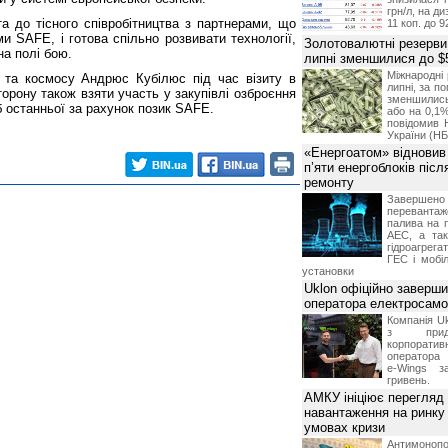
грн/л, на д
та до тісного співробітництва з партнерами, що
11 коп. до 9
 SAFE, і готова спільно розвивати технології,
Золотовалютні резерви
а полі бою.
липні зменшилися до $
Міжнародні 
 та космосу Андрюс Кубілюс під час візиту в
липні, за п
рону також взяти участь у закупівлі озброєння
зменшилис
б останньої за рахунок позик SAFE.
або на 0,1%
повідомив 
України (НБ
«Енергоатом» відновив
п’яти енергоблоків піс
ремонту
Завершено 
переванта
палива на п
АЕС, а та
гідроагрега
ГЕС і мобіл
установки
Uklon офіційно заверш
оператора електросамо
Компанія Uk
з прид
корпоративн
оператора 
e-Wings з
гривень.
АМКУ ініціює перегляд
навантаження на ринку
умовах кризи
Антимоноп