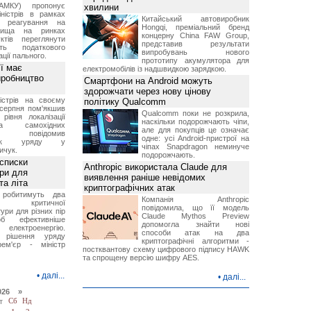
АМКУ) пропонує
хвилини
іністрів в рамках
Китайський автовиробник
о реагування на
Hongqi, преміальний бренд
вища на ринках
концерну China FAW Group,
ктів переглянути
представив результати
ть податкового
випробувань нового
ції пального.
прототипу акумулятора для
ї має
електромобілів із надшвидкою зарядкою.
иробництво
Смартфони на Android можуть
здорожчати через нову цінову
ністрів на своєму
політику Qualcomm
 серпня пом'якшив
Qualcomm поки не розкрила,
рівня локалізації
наскільки подорожчають чіпи,
тва самохідних
але для покупців це означає
ів, повідомив
одне: усі Android-пристрої на
вник уряду у
чіпах Snapdragon неминуче
ичук.
подорожчають.
 списки
Anthropic використала Claude для
ури для
виявлення раніше невідомих
та літа
криптографічних атак
 робитимуть два
Компанія Anthropic
 критичної
повідомила, що її модель
ури для різних пір
Claude Mythos Preview
б ефективніше
допомогла знайти нові
и електроенергію.
способи атак на два
 рішення уряду
криптографічні алгоритми -
ем'єр - міністр
постквантову схему цифрового підпису HAWK
та спрощену версію шифру AES.
•
далі...
•
далі...
026 »
т
Сб
Нд