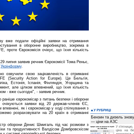
юзу вже подали офіційні заявки на отримання
естування в оборонне виробництво, зокрема в
E, проте Єврокомісія очікує, що їхня кількість
 29 липня заявив речник Єврокомісії Тома Реньє,
т
Укрінформу
.
йно озвучили свою зацікавленість в отриманні
 (Security Action for Europe). Це Бельгія,
ліка, Естонія, Іспанія, Фінляндія, Угорщина та
мент, але цілком впевнений, що їхня кількість
ом - вже сьогодні", - заявив речник.
 раніше єврокомісар з питань безпеки і оборони
очікуються заявки від 20 держав-членів ЄС,
 впевнені, як і єврокомісар у ході спілкування з
У РУБРИЦІ
жемо розраховувати на 20 країн в отриманні
Бензин та дизель зно
— ціни на АЗС
істр оборони Денис Шмигаль під час розмови з
У п'ятницю,
іки та продуктивності Валдісом Домбровскісом
ціна на б
и у системі європейської безпеки.
знизилася н