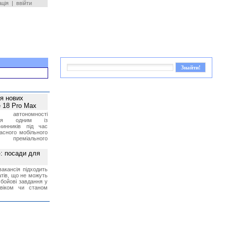
ація
|
ввійти
ея нових
 18 Pro Max
 автономності
ться одним із
чинників під час
асного мобільного
 преміального
»: посади для
акансія підходить
тів, що не можуть
бойові завдання у
 віком чи станом