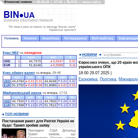
Фінансові новини
|
08.08.26
|
07:03
|
RSS
|
мапа сайту
"Не лінися рано вставати та змолоду більше знати"
Українське прислів'я
Головна
Новини
Аналітика
Котирування
Веб-майстру
Інформація
Курс НБУ
на
понеділок
НОВИНИ
за
курс
uah
%
USD
1
44,7579
0,0047
0,01
Євросоюз очікує, що 20 країн м
EUR
1
51,6148
0,0569
0,11
українського ОПК
18:00 29.07.2025
|
Курс обміну валют
на
вчора
, 09:48
куп.
uah
%
прод.
uah
%
Економіка
,
Політика
,
Міжнародн
USD
44,4784
0,01
0,01
44,9448
0,01
0,02
EUR
51,2752
0,03
0,06
51,9080
0,01
0,01
Міжбанківський ринок
на
вчора
, 17:01
куп.
uah
%
прод.
uah
%
USD
44,7500
0,05
0,11
44,7800
0,04
0,09
EUR
51,7399
0,13
0,25
51,7612
0,12
0,23
ТОП-НОВИНИ
Постачання ракет для Patriot Україні не
буде: Трамп зробив заяву
Президент США Дональд
Трамп заявив, що
Сполученим Штатам самим