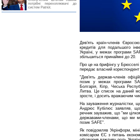
потрібні перехоплювачі до
систем Patriot.
Дев'ять країн-членів Євросо
кредитів для подальшого інв
Україні, у межах програми SAF
збільшиться принаймні до 20.
Про це на брифінгу у Брюсселі
передає власний кореспонден
"Дев'ять держав-членів офіці
позик у межах програми SAFE
Болгарія, Кіпр, Чеська Респуб
Литва. Це список на даний мо
зросте, і досить вражаючим чин
На зауваження журналістки, що
Андрюс Кубілюс заявляв, що 
речник зауважив, що "ми цілком
державами-членами, що ми мо
позик SAFE".
Як повідомляв Укрінформ, мін
комісаром ЄС з питань економ
обговорив важливу роль Україн