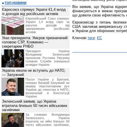
ТОП-НОВИНИ
Він заявив, що Україна відкри
Євросоюз спрямує Україні €1,4 млрд
фінансуються в межах програми
із доходів від російських активів
що довели свою ефективність н
Європейський Союз спрямує
Україні 1,4 млрд євро за
Єврокомісар з питань безпеки
рахунок доходів від
США закликав американську сто
заморожених російських
в України для оборонних потре
активів.
Указ президента: Умєров призначений
Ключові
теги
:
ЄС
головою СЗР, Клименко —
секретарем РНБО
Президент України
Володимир Зеленський
призначив Pустема Умєрова
головою Служби зовнішньої
розвідки України.
Україна ніколи не вступить до НАТО,
— Залужний
Посол України у Британії,
генерал Валерій Залужний не
вважає перспективним рух
України до членства в НАТО,
визначений в Конституції
України.
Зеленський заявив, що Україна
втратила близько 50 тисяч військових
загиблими
За словами Володимира
Зеленського, Україна
втратила на війні близько 50
тисяч військових загиблими,