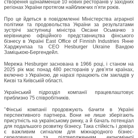
створення щонайменше 10 нових ресторанів у західних
регіонах України протягом найближчих п'яти років.
Про це йдеться в повідомленні Міністерства аграрної
політики та продовольства України за результатами
зустрічі заступниці міністра Оксани Осьмачко з
керівницею офіційного представництва фінського
бізнесу в Україні East Office of Finnish Industries Янне
Харджунпаа та CEO Hesburger Ukraine Вандою
Заміцькою-Бергендейл.
Мережа Hesburger заснована в 1966 році, і станом на
2025 рік має понад 480 ресторанів у дев'яти країнах,
включно з Україною, де наразі працюють сім закладів у
Києві та Київській області.
Український підрозділ компанії працевлаштовує
приблизно 75 співробітників.
"Фінські компанії продовжують бачити в Україні
перспективного партнера. Вони не лише зберігають
присутність на українському ринку, а й бачать потенціал
для подальшого розвитку бізнесу. Така стійкість і довіра
є важливим сигналом для міжнародного бізнес-
середовища та підтвердженням економічної