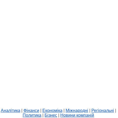
Аналітика
|
Фінанси
|
Економіка
|
Міжнародні
|
Регіональні
|
Политика
|
Бізнес
|
Новини компаній