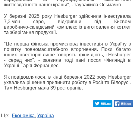
життєздатності нашої країни", - зауважила Осьмачко.
У березні 2025 року Hesburger здійснила інвестувала
7,3 млн євро, відкривши під Києвом
виробничо‑складський комплекс із виготовлення котлет
та зберігання продукції.
"Це перша фінська промислова інвестиція в Україну з
початку повномасштабного вторгнення. Поки багато
інших інвесторів лише говорять, фіни діють, і Hesburger
- серед них", - заявила тоді пані посол Фінляндії в
Україні Тар'я Фернандес.
Як повідомлялося, в кінці березня 2022 року Hesburger
ухвалила рішення припинити роботу в Росії та Білорусі.
Там Hesburger мала 39 ресторанів.
Ще:
Економіка
,
Україна