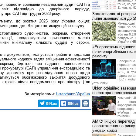
знизилася н
ться провести зовнішній незалежний аудит САП та
грн/л, на д
11 коп. до 9
 звіт відповідно до дворічного періоду,
ну про САП від грудня 2023 року.
Золотовалютні резерви
липні зменшилися до $
ументу, до жовтня 2025 року Україна обіцяє
Міжнародні 
риміщення для Вищого антикорупційного суду.
липні, за п
зменшилис
стративного судочинства, зокрема, створення
або на 0,1%
станції, продовжується призначення членів
повідомив 
України (НБ
чити мінімальну кількість суддів у строки,
«Енергоатом» відновив
п’яти енергоблоків піс
дно з документом, планується прийняти подальші
ремонту
уального кодексу задля зміцнення ефективності
Завершено 
 Зокрема, йдеться про надання повноваження
переванта
ій прокуратурі (САП) управління екстрадицією та
палива на п
АЕС, а та
ву допомогу при розслідування справ щодо
гідроагрега
атимуться обов'язкового закриття досудового
ГЕС і мобіл
строків після повідомлення про підозру (так
установки
Uklon офіційно заверш
оператора електросамо
За матеріалами:
Інтерфакс-Україна
Компанія Uk
з прид
корпоративн
оператора 
e-Wings з
гривень.
АМКУ ініціює перегляд
навантаження на ринку
умовах кризи
Антимоноп