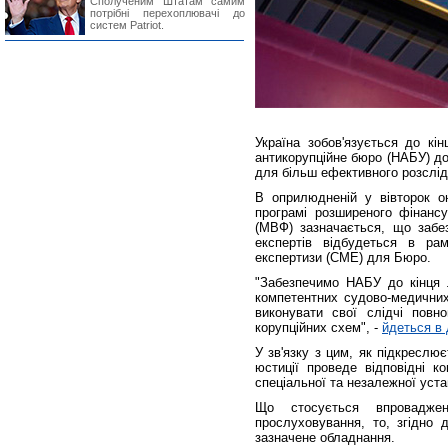
Сполученим Штатам самим
потрібні перехоплювачі до
систем Patriot.
Україна зобов'язується до кі
антикорупційне бюро (НАБУ) до
для більш ефективного розслід
В оприлюдненій у вівторок о
програмі розширеного фінан
(МВФ) зазначається, що заб
експертів відбудеться в ра
експертизи (СМЕ) для Бюро.
"Забезпечимо НАБУ до кінця 
компетентних судово-медичних
виконувати свої слідчі повн
корупційних схем", -
йдеться в 
У зв'язку з цим, як підкреслю
юстиції проведе відповідні к
спеціальної та незалежної уст
Що стосується впровадж
прослуховування, то, згідно
зазначене обладнання.