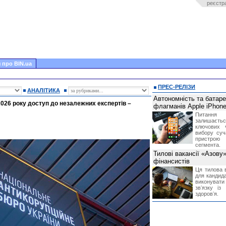
реєстр
 про BIN.ua
ПРЕС-РЕЛІЗИ
АНАЛІТИКА
Автономність та батар
026 року доступ до незалежних експертів –
флагманів Apple iPhone
Питання
залишає
ключових 
вибору суч
пристрою
сегмента.
Тилові вакансії «Азову
фінансистів
Ця тилова в
для кандида
виконувати 
звʼязку із
здоровʼя.