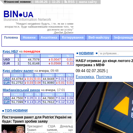
Фінансові новини
|
08.08.26
|
11:25
|
RSS
|
мапа сайту
"Невдачі неодмінно будуть, і те, як ви з ними
впораєтеся, буде найважливішим показником того, чи
досягнете ви успіху"
Джеймі Даймон
Головна
Новини
Аналітика
Котирування
Веб-майстру
Інформація
Курс НБУ
на
понеділок
НОВИНИ
за
курс
uah
%
USD
1
44,7579
0,0047
0,01
НАБУ отримає до кінця лютого 2
EUR
1
51,6148
0,0569
0,11
програма з МВФ
09:44 02.07.2025
|
Курс обміну валют
на
вчора
, 09:48
куп.
uah
%
прод.
uah
%
Економіка
,
Політика
USD
44,4784
0,01
0,01
44,9448
0,01
0,02
EUR
51,2752
0,03
0,06
51,9080
0,01
0,01
Міжбанківський ринок
на
вчора
, 17:01
куп.
uah
%
прод.
uah
%
USD
44,7500
0,05
0,11
44,7800
0,04
0,09
EUR
51,7399
0,13
0,25
51,7612
0,12
0,23
ТОП-НОВИНИ
Постачання ракет для Patriot Україні не
буде: Трамп зробив заяву
Президент США Дональд
Трамп заявив, що