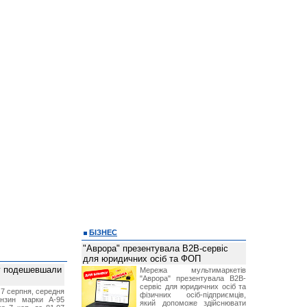
БІЗНЕС
"Аврора" презентувала B2B-сервіс
для юридичних осіб та ФОП
ву подешевшали
Мережа мультимаркетів
"Аврора" презентувала B2B-
сервіс для юридичних осіб та
 7 серпня, середня
фізичних осіб-підприємців,
ензин марки А-95
який допоможе здійснювати