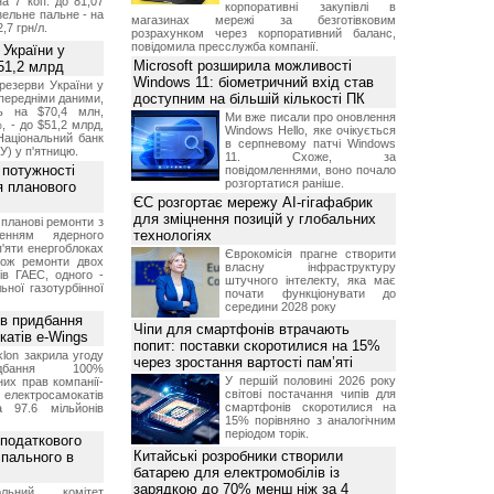
а 7 коп. до 81,07
корпоративні закупівлі в
изельне пальне - на
магазинах мережі за безготівковим
2,7 грн/л.
розрахунком через корпоративний баланс,
повідомила пресслужба компанії.
 України у
Microsoft розширила можливості
51,2 млрд
Windows 11: біометричний вхід став
резерви України у
доступним на більшій кількості ПК
опередніми даними,
ь на $70,4 млн,
Ми вже писали про оновлення
, - до $51,2 млрд,
Windows Hello, яке очікується
Національний банк
в серпневому патчі Windows
У) у п'ятницю.
11. Схоже, за
 потужності
повідомленнями, воно почало
розгортатися раніше.
ля планового
ЄС розгортає мережу AI-гігафабрик
для зміцнення позицій у глобальних
планові ремонти з
технологіях
женням ядерного
'яти енергоблоках
Єврокомісія прагне створити
кож ремонти двох
власну інфраструктуру
тів ГАЕС, одного -
штучного інтелекту, яка має
ьної газотурбінної
почати функціонувати до
середини 2028 року
ив придбання
Чіпи для смартфонів втрачають
катів e-Wings
попит: поставки скоротилися на 15%
lon закрила угоду
через зростання вартості пам’яті
бання 100%
У першій половині 2026 року
их прав компанії-
світові постачання чипів для
електросамокатів
смартфонів скоротилися на
а 97.6 мільйонів
15% порівняно з аналогічним
періодом торік.
 податкового
Китайські розробники створили
 пального в
батарею для електромобілів із
зарядкою до 70% менш ніж за 4
ольний комітет