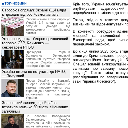
ТОП-НОВИНИ
Крім того, Україна зобов'язує
опублікувати аудиторський
Євросоюз спрямує Україні €1,4 млрд
передбаченого змінами до зако
із доходів від російських активів
Європейський Союз спрямує
Також, згідно з текстом док
Україні 1,4 млрд євро за
визначити та відремонтувати п
рахунок доходів від
заморожених російських
В контексті розбудови адміні
активів.
місцевої та апеляційної ін
Указ президента: Умєров призначений
Експертної ради, щоб визна
головою СЗР, Клименко —
передбачені законом.
секретарем РНБО
До кінця липня 2025 року, згі
Президент України
зміни до Кримінального процес
Володимир Зеленський
призначив Pустема Умєрова
антикорупційних інституцій.
головою Служби зовнішньої
Спеціалізованій антикорупційн
розвідки України.
запитами про взаємну право
Україна ніколи не вступить до НАТО,
корупції. Також зміни стосув
— Залужний
розслідування по завершенню 
Посол України у Британії,
звані "правки Лозового").
генерал Валерій Залужний не
вважає перспективним рух
України до членства в НАТО,
визначений в Конституції
України.
Зеленський заявив, що Україна
втратила близько 50 тисяч військових
загиблими
За словами Володимира
Зеленського, Україна
втратила на війні близько 50
тисяч військових загиблими,