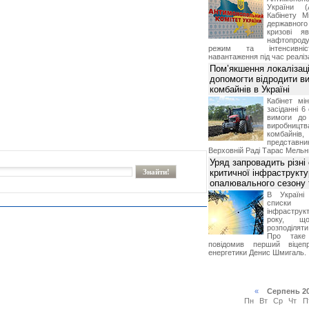
України (
Кабінету М
державног
кризові я
нафтопроду
режим та інтенсивніс
навантаження під час реаліза
Пом’якшення локалізаці
допомогти відродити в
комбайнів в Україні
Кабінет мі
засіданні 6
вимоги до 
виробниц
комбайн
предста
Верховній Раді Тарас Мельн
Уряд запровадить різні
критичної інфраструкт
опалювального сезону 
В Україні
списки
інфраструкт
року, що
розподілят
Про таке
повідомив перший віцепр
енергетики Денис Шмигаль.
«
Серпень 2
Пн
Вт
Ср
Чт
П