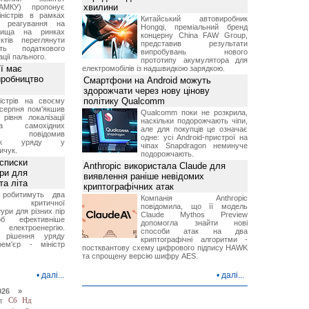
хвилини
АМКУ) пропонує
іністрів в рамках
Китайський автовиробник
о реагування на
Hongqi, преміальний бренд
вища на ринках
концерну China FAW Group,
ктів переглянути
представив результати
ть податкового
випробувань нового
ції пального.
прототипу акумулятора для
ї має
електромобілів із надшвидкою зарядкою.
иробництво
Смартфони на Android можуть
здорожчати через нову цінову
політику Qualcomm
ністрів на своєму
 серпня пом'якшив
Qualcomm поки не розкрила,
рівня локалізації
наскільки подорожчають чіпи,
тва самохідних
але для покупців це означає
ів, повідомив
одне: усі Android-пристрої на
вник уряду у
чіпах Snapdragon неминуче
ичук.
подорожчають.
 списки
Anthropic використала Claude для
ури для
виявлення раніше невідомих
та літа
криптографічних атак
 робитимуть два
Компанія Anthropic
 критичної
повідомила, що її модель
ури для різних пір
Claude Mythos Preview
б ефективніше
допомогла знайти нові
и електроенергію.
способи атак на два
 рішення уряду
криптографічні алгоритми -
ем'єр - міністр
постквантову схему цифрового підпису HAWK
та спрощену версію шифру AES.
•
далі...
•
далі...
026 »
т
Сб
Нд