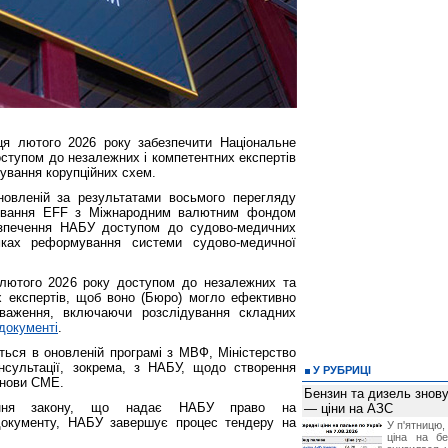
нця лютого 2026 року забезпечити Національне
ступом до незалежних і компетентних експертів
ування корупційних схем.
новленій за результатами восьмого перегляду
сування EFF з Міжнародним валютним фондом
езпечення НАБУ доступом до судово-медичних
мках реформування системи судово-медичної
лютого 2026 року доступом до незалежних та
 експертів, щоб воно (Бюро) могло ефективно
оваження, включаючи розслідування складних
документі
.
ється в оновленій програмі з МВФ, Міністерство
онсультації, зокрема, з НАБУ, щодо створення
У РУБРИЦІ
анови СМЕ.
Бензин та дизель зно
ення закону, що надає НАБУ право на
— ціни на АЗС
 документу, НАБУ завершує процес тендеру на
У п'ятницю,
ціна на б