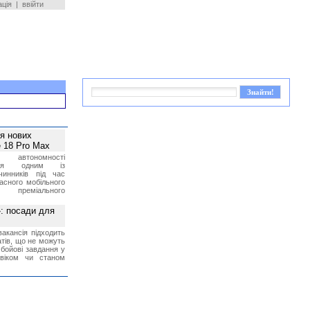
ація
|
ввійти
ея нових
 18 Pro Max
 автономності
ться одним із
чинників під час
асного мобільного
 преміального
»: посади для
акансія підходить
тів, що не можуть
бойові завдання у
 віком чи станом