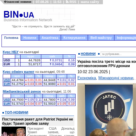
Фінансові новини
|
07.08.26
|
11:53
|
RSS
|
мапа сайту
"Щастя – не отримують. Щастя залежить від дій"
Далай Лама
Головна
Новини
Аналітика
Котирування
Веб-майстру
Інформація
Курс НБУ
на
сьогодні
НОВИНИ
за
курс
uah
%
USD
1
44,7626
0,0731
0,16
Україна посіла третє місце на к
EUR
1
51,6717
0,0464
0,09
оптоволоконним FPV-дронам
10:02 23.06.2025
|
Курс обміну валют
на
сьогодні
, 09:48
куп.
uah
%
прод.
uah
%
Економіка
,
Міжнародні новини
,
USD
44,4784
0,01
0,01
44,9448
0,01
0,02
EUR
51,2752
0,03
0,06
51,9080
0,01
0,01
Міжбанківський ринок
на
сьогодні
, 11:06
куп.
uah
%
прод.
uah
%
USD
44,7500
0,05
0,11
44,7800
0,04
0,09
EUR
51,5743
0,04
0,07
51,5910
0,05
0,10
ТОП-НОВИНИ
Постачання ракет для Patriot Україні не
буде: Трамп зробив заяву
Президент США Дональд
Трамп заявив, що
Сполученим Штатам самим