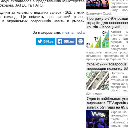
Журі складалося з представників Міністерства
підсумками 
 України, JATEC та НАТО.
спричинен
щодо ново
рдним за кількістю поданих заявок - 162, з яких
Близькому Сході.
х команд. Це свідчить про високий рівень
Програму 5-7-9% розши
 в українських розробників навіть в умовах
аграріїв для поповненн
коштів – Корецький
Кабінет м
За матеріалами:
mezha.media
ухвалив ріш
пакету підт
аграріїв 
терор в 
блокуван
маршрутів шляхом розш
пільгового кредитування 
прем'єр-міністр України Сер
Український товарообіг 
перевищив позначку $
Протягом 
року това
становив $
період до к
товарів на 
обсяг екс
$24,1 млрд.
Один із найбільших укр
виробників FPV-дронів
випуск облігацій на ₴5
Українс
технологі
"Вирій Ін
Industries)
випуск облі