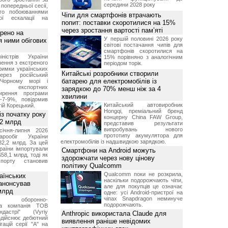
середини 2028 року
попередньої сесії,
ого побоюваннями
Чіпи для смартфонів втрачають
ї ескалації на
попит: поставки скоротилися на 15%
через зростання вартості пам’яті
рено на
У першій половині 2026 року
я ними обігових
світові постачання чипів для
смартфонів скоротилися на
іністрів України
15% порівняно з аналогічним
ення з екстреного
періодом торік.
римки українських
Китайські розробники створили
через російський
батарею для електромобілів із
Чорному морі і
ня експортних
зарядкою до 70% менш ніж за 4
ирення програми
хвилини
5-7-9%, повідомив
Китайський автовиробник
гій Корецький.
Hongqi, преміальний бренд
із початку року
концерну China FAW Group,
82 млрд
представив результати
випробувань нового
січня-липня 2026
прототипу акумулятора для
рообіг України
електромобілів із надшвидкою зарядкою.
82,2 млрд. За цей
раїни імпортували
Смартфони на Android можуть
$58,1 млрд, тоді як
здорожчати через нову цінову
порту становив
політику Qualcomm
Qualcomm поки не розкрила,
аїнських
наскільки подорожчають чіпи,
 анонсував
але для покупців це означає
 млрд
одне: усі Android-пристрої на
чіпах Snapdragon неминуче
ька оборонно-
подорожчають.
чна компанія ТОВ
дастрі" (Vyriy
Anthropic використала Claude для
 здійснює дебютний
виявлення раніше невідомих
гацій серії "А" на