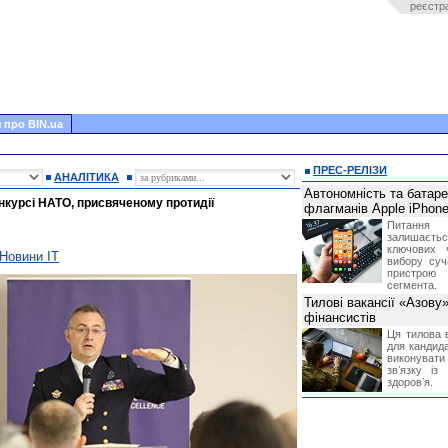
реєстр
 про BIN.ua
ПРЕС-РЕЛІЗИ
АНАЛІТИКА
Автономність та батар
онкурсі НАТО, присвяченому протидії
флагманів Apple iPhone
Питання
залишає
ключових 
Новини IT
вибору суч
пристрою
сегмента.
Тилові вакансії «Азову
фінансистів
Ця тилова в
для кандида
виконувати 
звʼязку із
здоровʼя.