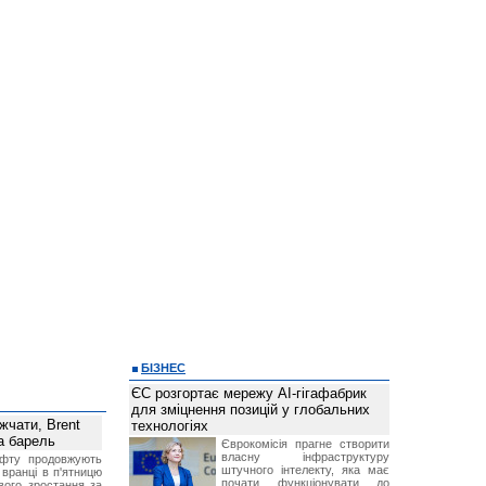
БІЗНЕС
ЄС розгортає мережу AI-гігафабрик
для зміцнення позицій у глобальних
чати, Brent
технологіях
за барель
Єврокомісія прагне створити
власну інфраструктуру
афту продовжують
штучного інтелекту, яка має
 вранці в п'ятницю
почати функціонувати до
вого зростання за