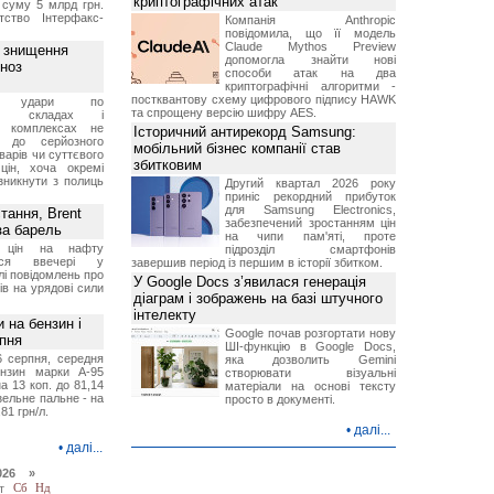
криптографічних атак
 суму 5 млрд грн.
ство Інтерфакс-
Компанія Anthropic
повідомила, що її модель
Claude Mythos Preview
з знищення
допомогла знайти нові
гноз
способи атак на два
криптографічні алгоритми -
постквантову схему цифрового підпису HAWK
кі удари по
та спрощену версію шифру AES.
ких складах і
их комплексах не
Історичний антирекорд Samsung:
ь до серйозного
мобільний бізнес компанії став
варів чи суттєвого
збитковим
цін, хоча окремі
зникнути з полиць
Другий квартал 2026 року
приніс рекордний прибуток
для Samsung Electronics,
тання, Brent
забезпечений зростанням цін
за барель
на чипи пам'яті, проте
я цін на нафту
підрозділ смартфонів
лося ввечері у
завершив період із першим в історії збитком.
лі повідомлень про
У Google Docs з’явилася генерація
ів на урядові сили
діаграм і зображень на базі штучного
інтелекту
и на бензин і
Google почав розгортати нову
рпня
ШІ-функцію в Google Docs,
6 серпня, середня
яка дозволить Gemini
ензин марки А-95
створювати візуальні
а 13 коп. до 81,14
матеріали на основі тексту
изельне пальне - на
просто в документі.
,81 грн/л.
•
далі...
•
далі...
026 »
т
Сб
Нд