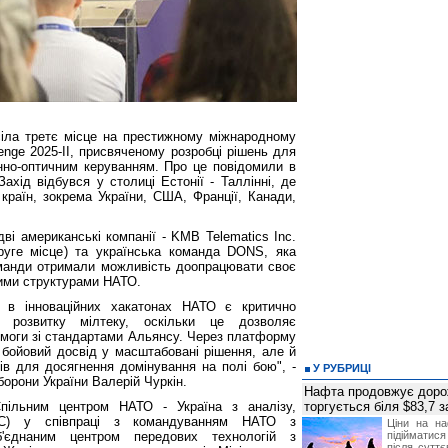
іла третє місце на престижному міжнародному
lenge 2025-II, присвяченому розробці рішень для
нно-оптичним керуванням. Про це повідомили в
Захід відбувся у столиці Естонії - Таллінні, де
країн, зокрема України, США, Франції, Канади,
і американські компанії - KMB Telematics Inc.
друге місце) та українська команда DONS, яка
оманди отримали можливість доопрацювати своє
ними структурами НАТО.
й в інноваційних хакатонах НАТО є критично
 розвитку мілтеку, оскільки це дозволяє
вимоги зі стандартами Альянсу. Через платформу
бойовий досвід у масштабовані рішення, але й
ів для досягнення домінування на полі бою", -
У РУБРИЦІ
борони України Валерій Чуркін.
Нафта продовжує дорож
Спільним центром НАТО - Україна з аналізу,
торгується біля $83,7 
TEC) у співпраці з командуванням НАТО з
Ціни на н
'єднаним центром передових технологій з
підійматися
після суттє