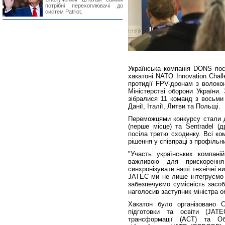
потрібні перехоплювачі до
систем Patriot.
Українська компанія DONS пос
хакатоні NATO Innovation Chal
протидії FPV-дронам з волоко
Міністерстві оборони України. 
зібралися 11 команд з восьми 
Данії, Італії, Литви та Польщі.
Переможцями конкурсу стали дв
(перше місце) та Sentradel (
посіла третю сходинку. Всі к
рішення у співпраці з профіль
"Участь українських компані
важливою для прискорення
синхронізувати наші технічні 
JATEC ми не лише інтегруємо 
забезпечуємо сумісність засоб
наголосив заступник міністра о
Хакатон було організовано 
підготовки та освіти (JA
трансформації (ACT) та Об