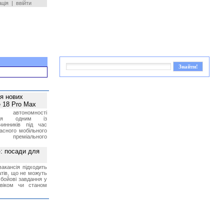
ація
|
ввійти
ея нових
 18 Pro Max
 автономності
ться одним із
чинників під час
асного мобільного
 преміального
»: посади для
акансія підходить
тів, що не можуть
бойові завдання у
 віком чи станом