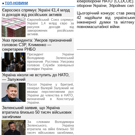
кібероборони НАТО (CCDCOE). 
ТОП-НОВИНИ
оборони України, Збройних сил
Євросоюз спрямує Україні €1,4 млрд
Цьогорічний конкурс став реко
із доходів від російських активів
42 надійшли від українськи
Європейський Союз спрямує
інженерної думки та мілтеку
Україні 1,4 млрд євро за
повномасштабної війни.
рахунок доходів від
заморожених російських
активів.
Указ президента: Умєров призначений
головою СЗР, Клименко —
секретарем РНБО
Президент України
Володимир Зеленський
призначив Pустема Умєрова
головою Служби зовнішньої
розвідки України.
Україна ніколи не вступить до НАТО,
— Залужний
Посол України у Британії,
генерал Валерій Залужний не
вважає перспективним рух
України до членства в НАТО,
визначений в Конституції
України.
Зеленський заявив, що Україна
втратила близько 50 тисяч військових
загиблими
За словами Володимира
Зеленського, Україна
втратила на війні близько 50
тисяч військових загиблими,