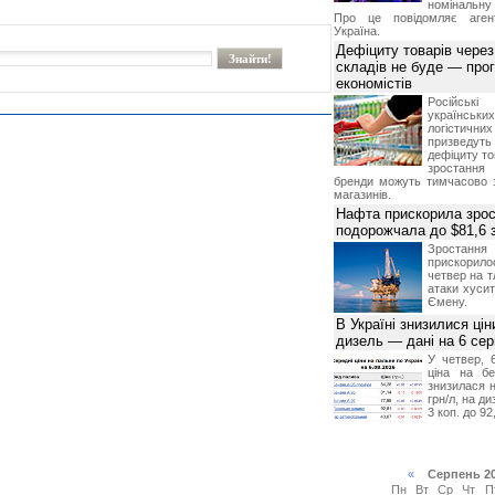
номінальну
Про це повідомляє агент
Україна.
Дефіциту товарів чере
складів не буде — про
економістів
Російсь
українсь
логістичн
призведут
дефіциту то
зростання 
бренди можуть тимчасово 
магазинів.
Нафта прискорила зрос
подорожчала до $81,6 
Зростанн
прискори
четвер на т
атаки хусит
Ємену.
В Україні знизилися цін
дизель — дані на 6 се
У четвер, 
ціна на б
знизилася н
грн/л, на д
3 коп. до 92
«
Серпень 2
Пн
Вт
Ср
Чт
П