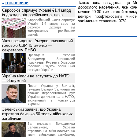
Також вона нагадала, що Мі
ТОП-НОВИНИ
дорослого населення, яке хоч
Євросоюз спрямує Україні €1,4 млрд
менше 20-30 тис. людей отрим
із доходів від російських активів
центри профтехосвіти мініс
Європейський Союз спрямує
закінчення становить 97%.
Україні 1,4 млрд євро за
рахунок доходів від
заморожених російських
активів.
Указ президента: Умєров призначений
головою СЗР, Клименко —
секретарем РНБО
Президент України
Володимир Зеленський
призначив Pустема Умєрова
головою Служби зовнішньої
розвідки України.
Україна ніколи не вступить до НАТО,
— Залужний
Посол України у Британії,
генерал Валерій Залужний не
вважає перспективним рух
України до членства в НАТО,
визначений в Конституції
України.
Зеленський заявив, що Україна
втратила близько 50 тисяч військових
загиблими
За словами Володимира
Зеленського, Україна
втратила на війні близько 50
тисяч військових загиблими,