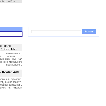
ація
|
ввійти
ея нових
 18 Pro Max
 автономності
ться одним із
чинників під час
асного мобільного
 преміального
»: посади для
акансія підходить
тів, що не можуть
бойові завдання у
 віком чи станом