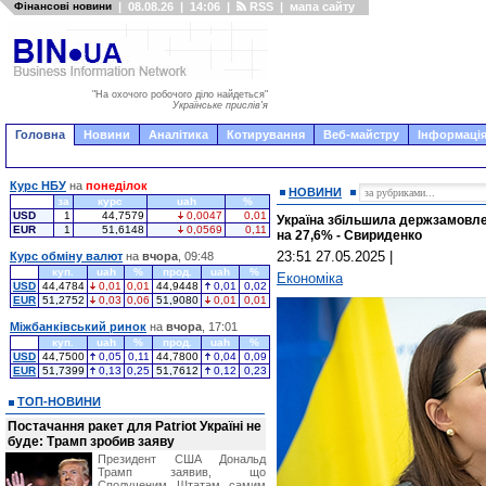
Фінансові новини
|
08.08.26
|
14:06
|
RSS
|
мапа сайту
"На охочого робочого діло найдеться"
Українське прислів'я
Головна
Новини
Аналітика
Котирування
Веб-майстру
Інформація
Курс НБУ
на
понеділок
НОВИНИ
за
курс
uah
%
USD
1
44,7579
0,0047
0,01
Україна збільшила держзамовле
EUR
1
51,6148
0,0569
0,11
на 27,6% - Свириденко
23:51 27.05.2025
|
Курс обміну валют
на
вчора
, 09:48
куп.
uah
%
прод.
uah
%
Економіка
USD
44,4784
0,01
0,01
44,9448
0,01
0,02
EUR
51,2752
0,03
0,06
51,9080
0,01
0,01
Міжбанківський ринок
на
вчора
, 17:01
куп.
uah
%
прод.
uah
%
USD
44,7500
0,05
0,11
44,7800
0,04
0,09
EUR
51,7399
0,13
0,25
51,7612
0,12
0,23
ТОП-НОВИНИ
Постачання ракет для Patriot Україні не
буде: Трамп зробив заяву
Президент США Дональд
Трамп заявив, що
Сполученим Штатам самим