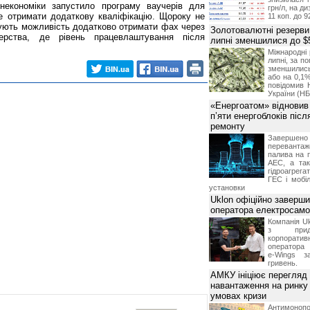
некономіки запустило програму ваучерів для
грн/л, на д
е отримати додаткову кваліфікацію. Щороку не
11 коп. до 9
ують можливість додатково отримати фах через
Золотовалютні резерви
терства, де рівень працевлаштування після
липні зменшилися до $
Міжнародні 
липні, за п
зменшилис
або на 0,1%
повідомив 
України (НБ
«Енергоатом» відновив
п’яти енергоблоків піс
ремонту
Завершено 
переванта
палива на п
АЕС, а та
гідроагрега
ГЕС і мобіл
установки
Uklon офіційно заверш
оператора електросамо
Компанія Uk
з прид
корпоративн
оператора 
e-Wings з
гривень.
АМКУ ініціює перегляд
навантаження на ринку
умовах кризи
Антимоноп