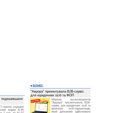
БІЗНЕС
"Аврора" презентувала B2B-сервіс
для юридичних осіб та ФОП
ву подешевшали
Мережа мультимаркетів
"Аврора" презентувала B2B-
сервіс для юридичних осіб та
 7 серпня, середня
фізичних осіб-підприємців,
ензин марки А-95
який допоможе здійснювати
а 7 коп. до 81,07