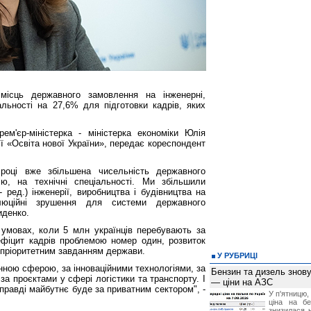
 місць державного замовлення на інженерні,
альності на 27,6% для підготовки кадрів, яких
м'єр-міністерка - міністерка економіки Юлія
ї «Освіта нової України», передає кореспондент
оці вже збільшена чисельність державного
ю, на технічні спеціальності. Ми збільшили
- ред.) інженерії, виробництва і будівництва на
люційні зрушення для системи державного
иденко.
 умовах, коли 5 млн українців перебувають за
ефіцит кадрів проблемою номер один, розвиток
є пріоритетним завданням держави.
У РУБРИЦІ
нною сферою, за інноваційними технологіями, за
Бензин та дизель зно
 за проєктами у сфері логістики та транспорту. І
— ціни на АЗС
справді майбутнє буде за приватним сектором", -
У п'ятницю,
ціна на б
знизилася н