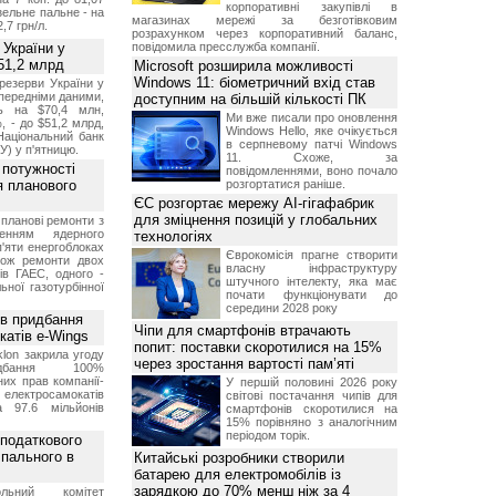
корпоративні закупівлі в
изельне пальне - на
магазинах мережі за безготівковим
2,7 грн/л.
розрахунком через корпоративний баланс,
 України у
повідомила пресслужба компанії.
51,2 млрд
Microsoft розширила можливості
Windows 11: біометричний вхід став
резерви України у
опередніми даними,
доступним на більшій кількості ПК
ь на $70,4 млн,
Ми вже писали про оновлення
, - до $51,2 млрд,
Windows Hello, яке очікується
Національний банк
в серпневому патчі Windows
У) у п'ятницю.
11. Схоже, за
 потужності
повідомленнями, воно почало
ля планового
розгортатися раніше.
ЄС розгортає мережу AI-гігафабрик
для зміцнення позицій у глобальних
планові ремонти з
женням ядерного
технологіях
'яти енергоблоках
Єврокомісія прагне створити
кож ремонти двох
власну інфраструктуру
тів ГАЕС, одного -
штучного інтелекту, яка має
ьної газотурбінної
почати функціонувати до
середини 2028 року
ив придбання
Чіпи для смартфонів втрачають
катів e-Wings
попит: поставки скоротилися на 15%
lon закрила угоду
через зростання вартості пам’яті
бання 100%
их прав компанії-
У першій половині 2026 року
електросамокатів
світові постачання чипів для
а 97.6 мільйонів
смартфонів скоротилися на
15% порівняно з аналогічним
періодом торік.
 податкового
 пального в
Китайські розробники створили
батарею для електромобілів із
зарядкою до 70% менш ніж за 4
ольний комітет