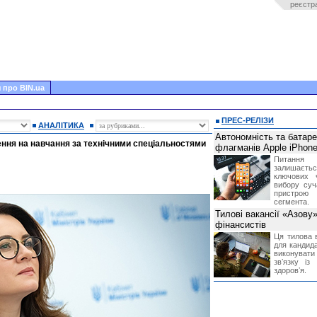
реєстр
 про BIN.ua
ПРЕС-РЕЛІЗИ
АНАЛІТИКА
Автономність та батар
ння на навчання за технічними спеціальностями
флагманів Apple iPhone
Питання
залишає
ключових 
вибору суч
пристрою
сегмента.
Тилові вакансії «Азову
фінансистів
Ця тилова в
для кандида
виконувати 
звʼязку із
здоровʼя.