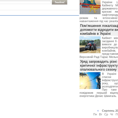
України (
Кабінету М
державног
кризові я
нафтопроду
режим та інтенсивніс
навантаження під час реаліза
Пом’якшення локалізаці
допомогти відродити в
комбайнів в Україні
Кабінет мі
засіданні 6
вимоги до 
виробниц
комбайн
предста
Верховній Раді Тарас Мельн
Уряд запровадить різні
критичної інфраструкт
опалювального сезону 
В Україні
списки
інфраструкт
року, що
розподілят
Про таке
повідомив перший віцепр
енергетики Денис Шмигаль.
«
Серпень 2
Пн
Вт
Ср
Чт
П