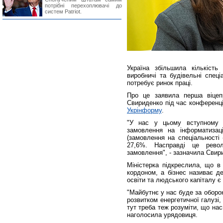
потрібні перехоплювачі до
систем Patriot.
Україна збільшила кількість
виробничі та будівельні спеці
потребує ринок праці.
Про це заявила перша віцепре
Свириденко під час конференці
Укрінформу
.
"У нас у цьому вступному р
замовлення на інформатизаці
(замовлення на спеціальності 
27,6%. Насправді це рево
замовлення", - зазначила Свир
Міністерка підкреслила, що в
кордоном, а бізнес називає д
освіти та людського капіталу 
"Майбутнє у нас буде за оборо
розвитком енергетичної галузі,
тут треба теж розуміти, що на
наголосила урядовиця.