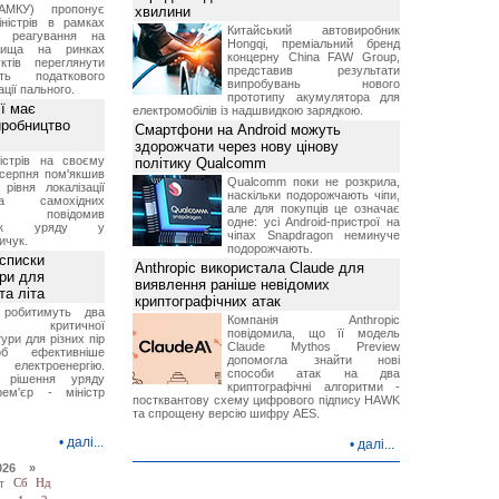
АМКУ) пропонує
хвилини
іністрів в рамках
Китайський автовиробник
о реагування на
Hongqi, преміальний бренд
вища на ринках
концерну China FAW Group,
ктів переглянути
представив результати
ть податкового
випробувань нового
ції пального.
прототипу акумулятора для
ї має
електромобілів із надшвидкою зарядкою.
иробництво
Смартфони на Android можуть
здорожчати через нову цінову
ністрів на своєму
політику Qualcomm
 серпня пом'якшив
Qualcomm поки не розкрила,
рівня локалізації
наскільки подорожчають чіпи,
тва самохідних
але для покупців це означає
ів, повідомив
одне: усі Android-пристрої на
вник уряду у
чіпах Snapdragon неминуче
ичук.
подорожчають.
 списки
Anthropic використала Claude для
ури для
виявлення раніше невідомих
та літа
криптографічних атак
 робитимуть два
Компанія Anthropic
 критичної
повідомила, що її модель
ури для різних пір
Claude Mythos Preview
б ефективніше
допомогла знайти нові
и електроенергію.
способи атак на два
 рішення уряду
криптографічні алгоритми -
ем'єр - міністр
постквантову схему цифрового підпису HAWK
та спрощену версію шифру AES.
•
далі...
•
далі...
026 »
т
Сб
Нд