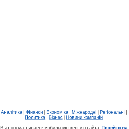
Аналітика
|
Фінанси
|
Економіка
|
Міжнародні
|
Регіональні
|
Политика
|
Бізнес
|
Новини компаній
Вы просматриваете мобильную версию сайта.
Перейти на