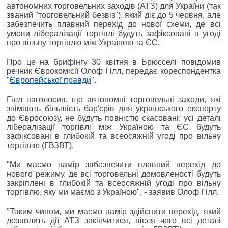
автономних торговельних заходів (АТЗ) для України (так
званий "торговельний безвіз"), який діє до 5 червня, але
забезпечить плавний перехід до нової схеми, де всі
умови лібералізації торгівлі будуть зафіксовані в угоді
про вільну торгівлю між Україною та ЄС.
Про це на брифінгу 30 квітня в Брюсселі повідомив
речник Єврокомісії Олоф Гілл, передає кореспондентка
"
Європейської правди
".
Гілл наголосив, що автономні торговельні заходи, які
знімають більшість бар'єрів для українського експорту
до Євросоюзу, не будуть повністю скасовані: усі деталі
лібералізації торгівлі між Україною та ЄС будуть
зафіксовані в глибокій та всеосяжній угоді про вільну
торгівлю (ГВЗВТ).
"Ми маємо намір забезпечити плавний перехід до
нового режиму, де всі торговельні домовленості будуть
закріплені в глибокій та всеосяжній угоді про вільну
торгівлю, яку ми маємо з Україною", - заявив Олоф Гілл.
"Таким чином, ми маємо намір здійснити перехід, який
дозволить дії АТЗ закінчитися, після чого всі деталі