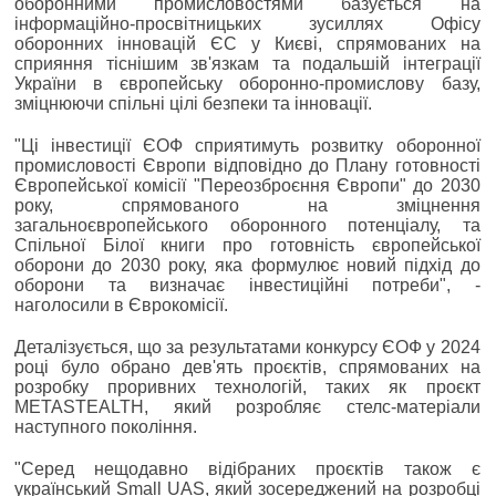
оборонними промисловостями базується на
інформаційно-просвітницьких зусиллях Офісу
оборонних інновацій ЄС у Києві, спрямованих на
сприяння тіснішим зв'язкам та подальшій інтеграції
України в європейську оборонно-промислову базу,
зміцнюючи спільні цілі безпеки та інновації.
"Ці інвестиції ЄОФ сприятимуть розвитку оборонної
промисловості Європи відповідно до Плану готовності
Європейської комісії "Переозброєння Європи" до 2030
року, спрямованого на зміцнення
загальноєвропейського оборонного потенціалу, та
Спільної Білої книги про готовність європейської
оборони до 2030 року, яка формулює новий підхід до
оборони та визначає інвестиційні потреби", -
наголосили в Єврокомісії.
Деталізується, що за результатами конкурсу ЄОФ у 2024
році було обрано дев'ять проєктів, спрямованих на
розробку проривних технологій, таких як проєкт
METASTEALTH, який розробляє стелс-матеріали
наступного покоління.
"Серед нещодавно відібраних проєктів також є
український Small UAS, який зосереджений на розробці