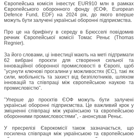
Європейська комісія інвестує EUR910 млн в рамках
Європейського оборонного фонду (ЄОФ, European
Defence Fund, EDF) на 2024 рік, до якого вперше
можуть бути залучені українські оборонні підприємства.
Про це на брифінгу в середу в Брюсселі повідомив
речник Європейської комісії Томас Реньє (Thomas
Regnier).
За його словами, ці інвестиції мають на меті підтримати
62 вибрані проєкти для створення сильної та
інноваційної оборонної промисловості в Європі, щоб
"усунути ключові прогалини у можливостях (ЄС), такі як
сили, мобільність та захист від безпілотників, шляхом
інновацій та співпраці між європейською наукою та
промисловістю".
"Уперше до проєктів ЄОФ можуть бути залучені
українські оборонні підприємства. Це важливий крок у
зміцненні співпраці між українською та європейською
оборонними промисловостями", - анонсував Реньє.
У пресрелізі Єврокомісії також зазначається, що
посилена співпраця між українською та європейською