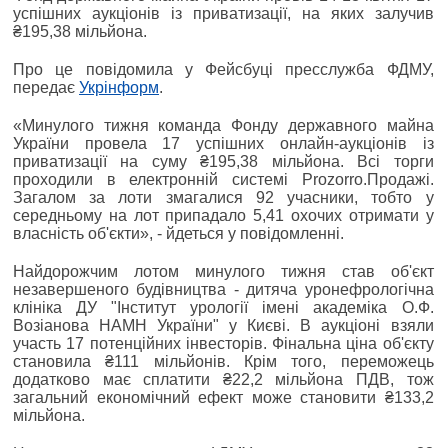
успішних аукціонів із приватизації, на яких залучив
₴195,38 мільйона.
Про це повідомила у Фейсбуці пресслужба ФДМУ,
передає
Укрінформ
.
«Минулого тижня команда Фонду державного майна
України провела 17 успішних онлайн-аукціонів із
приватизації на суму ₴195,38 мільйона. Всі торги
проходили в електронній системі Prozorro.Продажі.
Загалом за лоти змагалися 92 учасники, тобто у
середньому на лот припадало 5,41 охочих отримати у
власність об'єкти», - йдеться у повідомленні.
Найдорожчим лотом минулого тижня став об'єкт
незавершеного будівництва - дитяча уронефрологічна
клініка ДУ "Інститут урології імені академіка О.Ф.
Возіанова НАМН України" у Києві. В аукціоні взяли
участь 17 потенційних інвесторів. Фінальна ціна об'єкту
становила ₴111 мільйонів. Крім того, переможець
додатково має сплатити ₴22,2 мільйона ПДВ, тож
загальний економічний ефект може становити ₴133,2
мільйона.