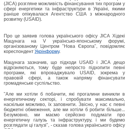
(JICA) розгляне можливість фінансування тих програм у
сфері енергетики та інфраструктури в Україні, якими
раніше опікувалася Агентство США з міжнародного
розвитку (USAID).
Про це заявив голова українського офісу JICA Хідекі
Мацунага на V українсько-японському форумі,
організованому Центром "Нова Європа", повідомляє
кореспондент
Укрінформу
.
Мацунага зазначив, що підходи USAID і JICA дещо
відрізняються, тому буде непросто підхопити певні
програми, які впроваджувало USAID, зокрема у
правовій сфері, а також напряму фінансувати
громадянське суспільство.
"Але ми хотіли б побачити, які прогалини виникли в
енергетичному секторі, і спробувати максимально,
наскільки можливо, їх заповнити. Звісно, у нас є певні
бюджетні обмеження, але ми хотіли б робити більше...
Безумовно, ми маємо серйозно подумати про
енергетичну галузь та інфраструктуру, і ми будемо
розглядати ці галузі", - сказав голова українського офісу