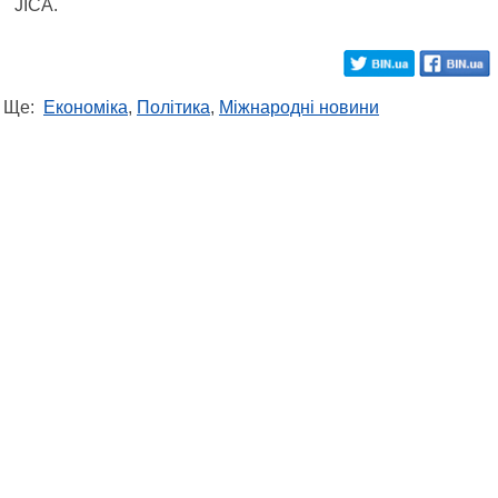
JICA.
Ще:
Економіка
,
Політика
,
Міжнародні новини