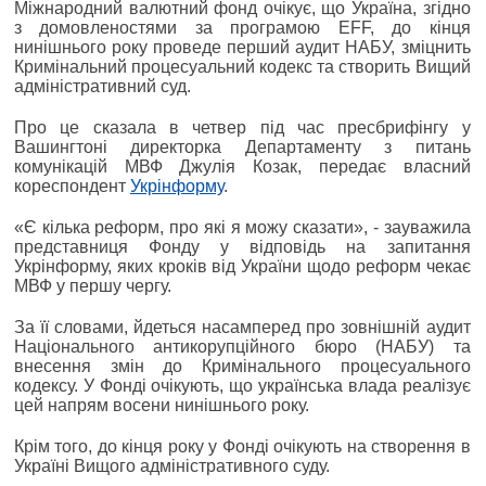
Міжнародний валютний фонд очікує, що Україна, згідно
з домовленостями за програмою EFF, до кінця
нинішнього року проведе перший аудит НАБУ, зміцнить
Кримінальний процесуальний кодекс та створить Вищий
адміністративний суд.
Про це сказала в четвер під час пресбрифінгу у
Вашингтоні директорка Департаменту з питань
комунікацій МВФ Джулія Козак, передає власний
кореспондент
Укрінформу
.
«Є кілька реформ, про які я можу сказати», - зауважила
представниця Фонду у відповідь на запитання
Укрінформу, яких кроків від України щодо реформ чекає
МВФ у першу чергу.
За її словами, йдеться насамперед про зовнішній аудит
Національного антикорупційного бюро (НАБУ) та
внесення змін до Кримінального процесуального
кодексу. У Фонді очікують, що українська влада реалізує
цей напрям восени нинішнього року.
Крім того, до кінця року у Фонді очікують на створення в
Україні Вищого адміністративного суду.