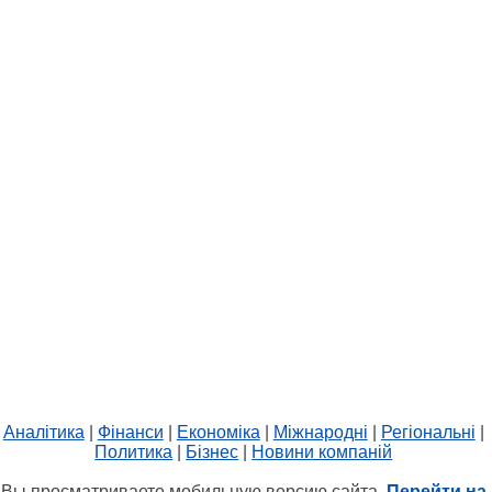
Аналітика
|
Фінанси
|
Економіка
|
Міжнародні
|
Регіональні
|
Политика
|
Бізнес
|
Новини компаній
Вы просматриваете мобильную версию сайта.
Перейти на