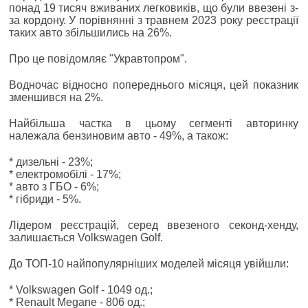
понад 19 тисяч вживаних легковиків, що були ввезені з-
за кордону. У порівнянні з травнем 2023 року реєстрації
таких авто збільшились на 26%.
Про це повідомляє "Укравтопром".
Водночас відносно попереднього місяця, цей показник
зменшився на 2%.
Найбільша частка в цьому сегменті авторинку
належала бензиновим авто - 49%, а також:
* дизельні - 23%;
* електромобілі - 17%;
* авто з ГБО - 6%;
* гібриди - 5%.
Лідером реєстрацій, серед ввезеного секонд-хенду,
залишається Volkswagen Golf.
До ТОП-10 найпопулярніших моделей місяця увійшли:
* Volkswagen Golf - 1049 од.;
* Renault Megane - 806 од.;