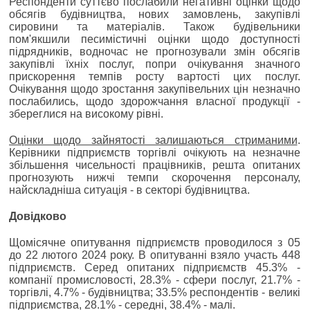
Респонденти суттєво послабили негативні оцінки щодо
обсягів будівництва, нових замовлень, закупівлі
сировини та матеріалів. Також будівельники
пом'якшили песимістичні оцінки щодо доступності
підрядників, водночас не прогнозували змін обсягів
закупівлі їхніх послуг, попри очікування значного
прискорення темпів росту вартості цих послуг.
Очікування щодо зростання закупівельних цін незначно
послабились, щодо здорожчання власної продукції -
збереглися на високому рівні.
Оцінки щодо зайнятості залишаються стриманими
.
Керівники підприємств торгівлі очікують на незначне
збільшення чисельності працівників, решта опитаних
прогнозують нижчі темпи скорочення персоналу,
найскладніша ситуація - в секторі будівництва.
Довідково
Щомісячне опитування підприємств проводилося з 05
до 22 лютого 2024 року. В опитуванні взяло участь 448
підприємств. Серед опитаних підприємств 45.3% -
компанії промисловості, 28.3% - сфери послуг, 21.7% -
торгівлі, 4.7% - будівництва; 33.5% респондентів - великі
підприємства, 28.1% - середні, 38.4% - малі.