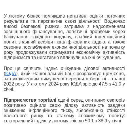
У лютому бізнес пом'якшив негативні оцінки поточних
результатів та перспектив своєї діяльності. Водночас
високі безпекові ризики, затримка з надходженням
зовнішнього фінансування, логістичні проблеми через
блокування західного кордону, слабкий інвестиційний
попит, значний дефіцит кваліфікованих кадрів, а також
сезонне послаблення економічної діяльності на початку
року продовжували стримувати економічну активність
підприємств та негативно вплинули на їхні очікування.
Про це свідчить індекс очікувань ділової активності
(
ІОДА
), який Національний банк розраховує щомісяця,
за виключенням вимушеної перерви в березні - травні
2022 року. У лютому 2024 року ІОДА зріс до 47.5 з 41.0 у
січні.
Підприємства торгівлі
єдині серед опитаних секторів
позитивно оцінили свою ділову активність завдяки
зниженню інфляційного тиску, збереженню стійкості
валютного ринку та сталому споживчому попиту:
секторальний індекс у лютому зріс до 50.1 з 38.9 у січні.