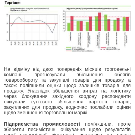
На відміну від двох попередніх місяців торговельні
компанії прогнозували збільшення обсягів
товарообороту та закупівлі товарів для продажу, а
також поліпшили оцінки щодо залишків товарів для
продажу. Унаслідок збільшення витрат на логістику
через блокування західного кордону респонденти
очікували суттєвого збільшення вартості товарів,
закуплених для продажу, водночас послабили оцінки
щодо зменшення торговельної маржі.
Підприємства промисловості
пом'якшили, проте
зберегли песимістичні очікування щодо результатів
своєї економічної діяльності, зважаючи на високі