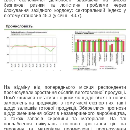
безпекові ризики та логістичні проблеми через
блокування західного кордону: секторальний індекс у
лютому становив 48.3 (у січні - 43.7).
На відміну від попереднього місяця респонденти
прогнозували зростання обсягів виготовленої продукції.
Пом'якшилися негативні оцінки як щодо обсягів нових
замовлень на продукцію, в тому числі експортних, так і
щодо залишків готової продукції. Збереглися прогнози
щодо зменшення обсягів незавершеного виробництва,
а також запасів сировини та матеріалів. На тлі
послаблення очікувань стосовно зростання цін на
сировину та матеріали промисловці прогнозували