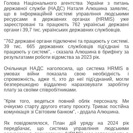
Голова Національного агентства України з питань
державної служби (НАДС) Наталя Алюшина заявляє,
що в інформаційній системі управління людськими
ресурсами в державних органах (HRMIS) уже
зареєстровані та працюють 762 українські державні
органи і 39,7 тис. українських державних службовців.
"762 державні органи підключені та працюють у системі.
39 тис. 665 державних службовців під'єднані та
працюють у системі", - сказала Алюшина в брифінгу за
результатами роботи відомства за 2023 рік.
Очільниця НАДС наголосила, що система HRMIS в
умовах війни показала свою необхідність і
спроможність, адже ті, хто до неї під'єднаний, могли
безперешкодно віддалено нараховувати заробітну
плату за своїми співробітниками.
"Крім того, ведеться повний облік персоналу. Ми
очікуємо старту другого етапу проєкту. Триває постійна
комунікація зі Світовим банком", - додала Алюшина.
Як повідомлялося, План дій уряду на 2024 рік
передбачає, що система управління людськими