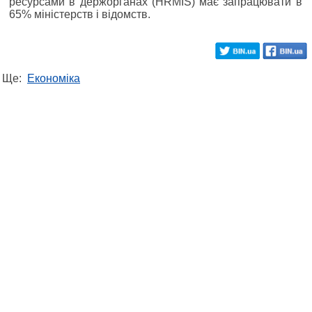
ресурсами в держорганах (HRMIS) має запрацювати в
65% міністерств і відомств.
Ще:
Економіка