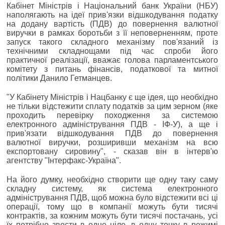
Кабінет Міністрів і Національний банк України (НБУ)
наполягають на ідеї прив'язки відшкодування податку
на додану вартість (ПДВ) до повернення валютної
виручки в рамках боротьби з її неповерненням, проте
запуск такого складного механізму пов'язаний із
технічними складнощами під час спроби його
практичної реалізації, вважає голова парламентського
комітету з питань фінансів, податкової та митної
політики Данило Гетманцев.
"У Кабінету Міністрів і Нацбанку є ще ідея, що необхідно
не тільки відстежити сплату податків за цим зерном (яке
проходить перевірку походження за системою
електронного адміністрування ПДВ - ІФ-У), а ще і
прив'язати відшкодування ПДВ до повернення
валютної виручки, розширивши механізм на всю
експортовану сировину", - сказав він в інтерв'ю
агентству "Інтерфакс-Україна".
На його думку, необхідно створити ще одну таку саму
складну систему, як система електронного
адміністрування ПДВ, щоб можна було відстежити всі ці
операції, тому що в компанії можуть бути тисячі
контрактів, за кожним можуть бути тисячі постачань, усі
їх потрібно звести в одне ціле, в одну точку в режимі