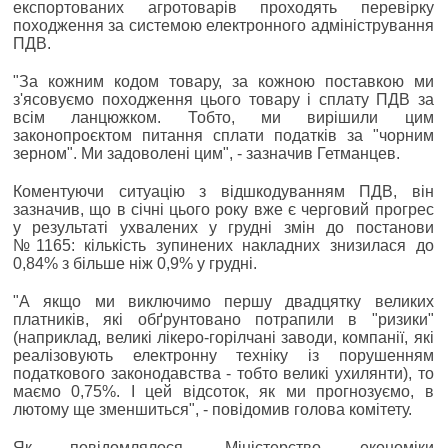
експортованих агротоварів проходять перевірку
походження за системою електронного адміністрування
ПДВ.
"За кожним кодом товару, за кожною поставкою ми
з'ясовуємо походження цього товару і сплату ПДВ за
всім ланцюжком. Тобто, ми вирішили цим
законопроєктом питання сплати податків за "чорним
зерном". Ми задоволені цим", - зазначив Гетманцев.
Коментуючи ситуацію з відшкодуванням ПДВ, він
зазначив, що в січні цього року вже є черговий прогрес
у результаті ухвалених у грудні змін до постанови
№1165: кількість зупинених накладних знизилася до
0,84% з більше ніж 0,9% у грудні.
"А якщо ми виключимо першу двадцятку великих
платників, які обґрунтовано потрапили в "ризики"
(наприклад, великі лікеро-горілчані заводи, компанії, які
реалізовують електронну техніку із порушенням
податкового законодавства - тобто великі ухилянти), то
маємо 0,75%. І цей відсоток, як ми прогнозуємо, в
лютому ще зменшиться", - повідомив голова комітету.
Як повідомлялося, Міністерство економіки