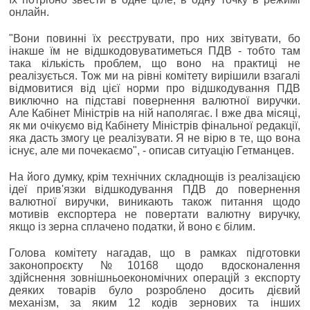
онлайн.
"Вони повинні їх реєструвати, про них звітувати, бо
інакше їм не відшкодовуватиметься ПДВ - тобто там
така кількість проблем, що воно на практиці не
реалізується. Тож ми на рівні комітету вирішили взагалі
відмовитися від цієї норми про відшкодування ПДВ
виключно на підставі повернення валютної виручки.
Але Кабінет Міністрів на ній наполягає. І вже два місяці,
як ми очікуємо від Кабінету Міністрів фінальної редакції,
яка дасть змогу це реалізувати. Я не вірю в те, що вона
існує, але ми почекаємо", - описав ситуацію Гетманцев.
На його думку, крім технічних складнощів із реалізацією
ідеї прив'язки відшкодування ПДВ до повернення
валютної виручки, виникають також питання щодо
мотивів експортера не повертати валютну виручку,
якщо із зерна сплачено податки, й воно є білим.
Голова комітету нагадав, що в рамках підготовки
законопроєкту №10168 щодо вдосконалення
здійснення зовнішньоекономічних операцій з експорту
деяких товарів було розроблено досить дієвий
механізм, за яким 12 кодів зернових та інших