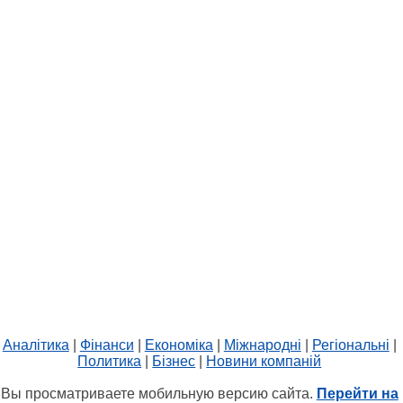
Аналітика
|
Фінанси
|
Економіка
|
Міжнародні
|
Регіональні
|
Политика
|
Бізнес
|
Новини компаній
Вы просматриваете мобильную версию сайта.
Перейти на