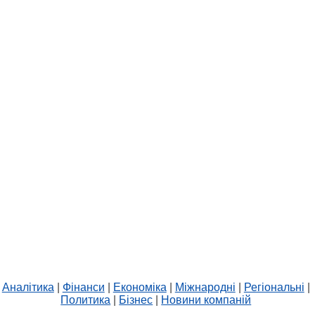
Аналітика
|
Фінанси
|
Економіка
|
Міжнародні
|
Регіональні
|
Политика
|
Бізнес
|
Новини компаній