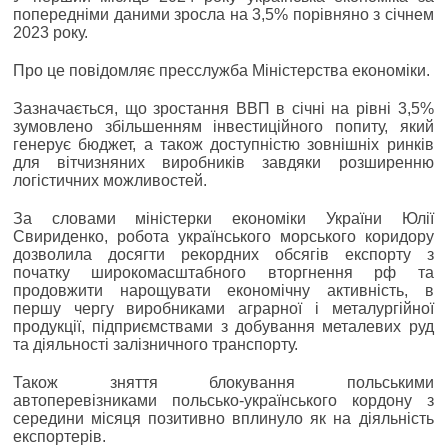
попередніми даними зросла на 3,5% порівняно з січнем
2023 року.
Про це повідомляє пресслужба Міністерства економіки.
Зазначається, що зростання ВВП в січні на рівні 3,5%
зумовлено збільшенням інвестиційного попиту, який
генерує бюджет, а також доступністю зовнішніх ринків
для вітчизняних виробників завдяки розширенню
логістичних можливостей.
За словами міністерки економіки України Юлії
Свириденко, робота українського морського коридору
дозволила досягти рекордних обсягів експорту з
початку широкомасштабного вторгнення рф та
продовжити нарощувати економічну активність, в
першу чергу виробниками аграрної і металургійної
продукції, підприємствами з добування металевих руд
та діяльності залізничного транспорту.
Також зняття блокування польськими
автоперевізниками польсько-українського кордону з
середини місяця позитивно вплинуло як на діяльність
експортерів.