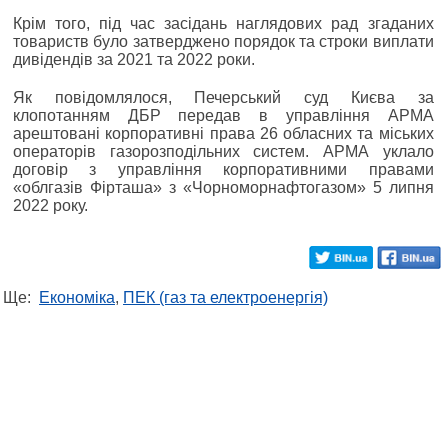
Крім того, під час засідань наглядових рад згаданих
товариств було затверджено порядок та строки виплати
дивідендів за 2021 та 2022 роки.
Як повідомлялося, Печерський суд Києва за
клопотанням ДБР передав в управління АРМА
арештовані корпоративні права 26 обласних та міських
операторів газорозподільних систем. АРМА уклало
договір з управління корпоративними правами
«облгазів Фірташа» з «Чорноморнафтогазом» 5 липня
2022 року.
Ще:
Економіка
,
ПЕК (газ та електроенергія)