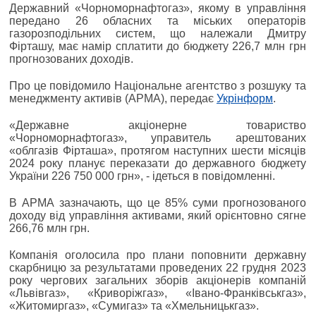
Державний «Чорноморнафтогаз», якому в управління
передано 26 обласних та міських операторів
газорозподільних систем, що належали Дмитру
Фірташу, має намір сплатити до бюджету 226,7 млн грн
прогнозованих доходів.
Про це повідомило Національне агентство з розшуку та
менеджменту активів (АРМА), передає
Укрінформ
.
«Державне акціонерне товариство
«Чорноморнафтогаз», управитель арештованих
«облгазів Фірташа», протягом наступних шести місяців
2024 року планує переказати до державного бюджету
України 226 750 000 грн», - ідеться в повідомленні.
В АРМА зазначають, що це 85% суми прогнозованого
доходу від управління активами, який орієнтовно сягне
266,76 млн грн.
Компанія оголосила про плани поповнити державну
скарбницю за результатами проведених 22 грудня 2023
року чергових загальних зборів акціонерів компаній
«Львівгаз», «Криворіжгаз», «Івано-Франківськгаз»,
«Житомиргаз», «Сумигаз» та «Хмельницькгаз».