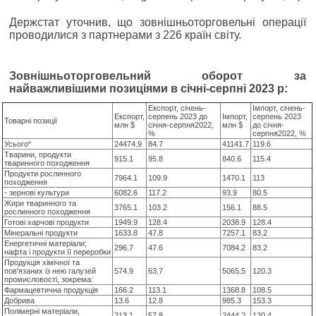
Держстат уточнив, що зовнішньоторговельні операції
проводилися з партнерами з 226 країн світу.
Зовнішньоторговельний оборот за
найважливішими позиціями в січні-серпні 2023 р:
Експорт, січень-
Імпорт, січень-
Експорт,
серпень 2023 до
Імпорт,
серпень 2023
Товарні позиції
млн $
січня-серпня2022,
млн $
до січня-
%
серпня2022, %
Усього*
24474.9
84.7
41141.7
119.6
Тварини, продукти
915.1
95.8
840.6
115.4
тваринного походження
Продукти рослинного
7964.1
109.9
1470.1
113
походження
- зернові культури
6082.6
117.2
93.9
80.5
Жири тваринного та
3765.1
103.2
156.1
88.5
рослинного походження
Готові харчові продукти
1949.9
128.4
2038.9
128.4
Мінеральні продукти
1633.8
47.8
7257.1
83.2
Енергетичні матеріали;
296.7
47.6
7084.2
83.2
нафта і продукти її переробки
Продукція хімічної та
пов'язаних із нею галузей
574.9
63.7
5065.5
120.3
промисловості, зокрема:
Фармацевтична продукція
166.2
113.1
1368.8
108.5
Добрива
13.6
12.8
985.3
153.3
Полімерні матеріали,
213.1
57.8
2444.2
120.4