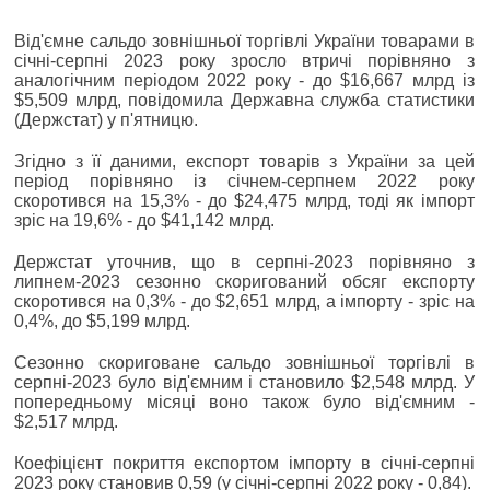
Від'ємне сальдо зовнішньої торгівлі України товарами в
січні-серпні 2023 року зросло втричі порівняно з
аналогічним періодом 2022 року - до $16,667 млрд із
$5,509 млрд, повідомила Державна служба статистики
(Держстат) у п'ятницю.
Згідно з її даними, експорт товарів з України за цей
період порівняно із січнем-серпнем 2022 року
скоротився на 15,3% - до $24,475 млрд, тоді як імпорт
зріс на 19,6% - до $41,142 млрд.
Держстат уточнив, що в серпні-2023 порівняно з
липнем-2023 сезонно скоригований обсяг експорту
скоротився на 0,3% - до $2,651 млрд, а імпорту - зріс на
0,4%, до $5,199 млрд.
Сезонно скориговане сальдо зовнішньої торгівлі в
серпні-2023 було від'ємним і становило $2,548 млрд. У
попередньому місяці воно також було від'ємним -
$2,517 млрд.
Коефіцієнт покриття експортом імпорту в січні-серпні
2023 року становив 0,59 (у січні-серпні 2022 року - 0,84).