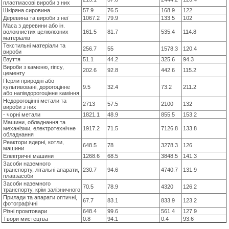
пластмасові вироби з них
Шкіряна сировина
57.9
76.5
168.9
122
Деревина та вироби з неї
1067.2
79.9
133.5
102
Маса з деревини або ін.
волокнистих целюлозних
161.5
81.7
535.4
114.8
матеріалів
Текстильні матеріали та
256.7
55
1578.3
120.4
вироби
Взуття
51.1
44.2
325.6
94.3
Вироби з каменю, гіпсу,
202.6
92.8
442.6
115.2
цементу
Перли природні або
культивовані, дорогоцінне
9.5
32.4
73.2
211.2
або напівдорогоцінне каміння
Недорогоцінні метали та
2713
57.5
2100
132
вироби з них
- чорні метали
1821.1
48.9
855.5
153.2
Машини, обладнання та
механізми, електротехнічне
1917.2
71.5
7126.8
133.8
обладнання
Реактори ядерні, котли,
648.5
78
3278.3
126
машини
Електричні машини
1268.6
68.5
3848.5
141.3
Засоби наземного
транспорту, літальні апарати,
230.7
94.6
4740.7
131.9
плавзасоби
Засоби наземного
70.5
78.9
4320
126.2
транспорту, крім залізничного
Прилади та апарати оптичні,
67.7
83.1
833.9
123.2
фотографічні
Різні промтовари
648.4
99.6
561.4
127.9
Твори мистецтва
0.8
94.1
0.4
93.6