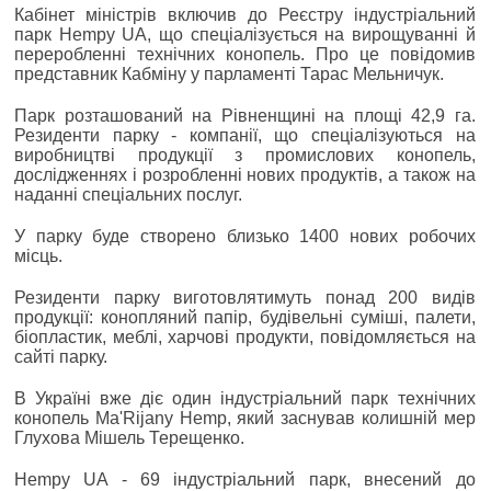
Кабінет міністрів включив до Реєстру індустріальний
парк Hempy UA, що спеціалізується на вирощуванні й
переробленні технічних конопель. Про це повідомив
представник Кабміну у парламенті Тарас Мельничук.
Парк розташований на Рівненщині на площі 42,9 га.
Резиденти парку - компанії, що спеціалізуються на
виробництві продукції з промислових конопель,
дослідженнях і розробленні нових продуктів, а також на
наданні спеціальних послуг.
У парку буде створено близько 1400 нових робочих
місць.
Резиденти парку виготовлятимуть понад 200 видів
продукції: конопляний папір, будівельні суміші, палети,
біопластик, меблі, харчові продукти, повідомляється на
сайті парку.
В Україні вже діє один індустріальний парк технічних
конопель Ma'Rijany Hemp, який заснував колишній мер
Глухова Мішель Терещенко.
Hempy UA - 69 індустріальний парк, внесений до