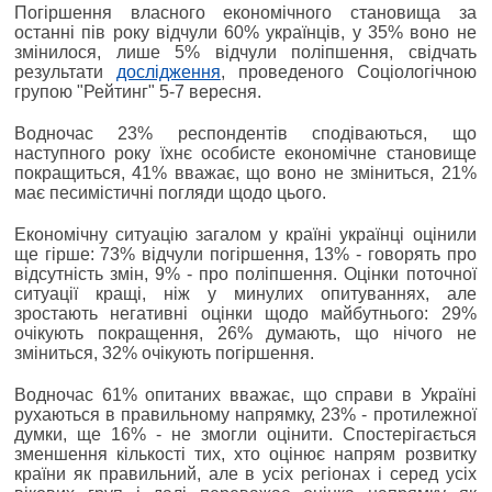
Погіршення власного економічного становища за
останні пів року відчули 60% українців, у 35% воно не
змінилося, лише 5% відчули поліпшення, свідчать
результати
дослідження
, проведеного Соціологічною
групою "Рейтинг" 5-7 вересня.
Водночас 23% респондентів сподіваються, що
наступного року їхнє особисте економічне становище
покращиться, 41% вважає, що воно не зміниться, 21%
має песимістичні погляди щодо цього.
Економічну ситуацію загалом у країні українці оцінили
ще гірше: 73% відчули погіршення, 13% - говорять про
відсутність змін, 9% - про поліпшення. Оцінки поточної
ситуації кращі, ніж у минулих опитуваннях, але
зростають негативні оцінки щодо майбутнього: 29%
очікують покращення, 26% думають, що нічого не
зміниться, 32% очікують погіршення.
Водночас 61% опитаних вважає, що справи в Україні
рухаються в правильному напрямку, 23% - протилежної
думки, ще 16% - не змогли оцінити. Спостерігається
зменшення кількості тих, хто оцінює напрям розвитку
країни як правильний, але в усіх регіонах і серед усіх