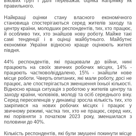
вікових груп і далі переважає оцінка напрямку як
правильного.
Найкращі оцінки стану власного економічного
становища спостерігаються серед жителів заходу та
центру країни, молодших респондентів, тих, хто працює,
й особливо тих, хто знайшов нову роботу. Майже такі
самі тенденції і в оцінці майбутнього. Майбутнє
економіки України відносно краще оцінюють жителі
півдня.
44% респондентів, які працювали до війни, нині
працюють на своїх звичних робочих місцях, 14% -
працюють частково/віддалено, 15% - знайшли нове
місце роботи. Чверть опитаних, які мали роботу, досі не
працює, але спостерігається зменшення їхньої кількості.
Відносно краща ситуація з роботою у жителів центру та
заходу країни, чоловіків, молоді та осіб середнього віку.
Серед переселенців у динаміці зросла кількість тих, хто
закріпився на нових робочих місцях і працює у
звичному режимі, частка тих, хто не працює, серед них,
які порівняти з початком 2023 року, зменшилася з
половини до 40%.
Кількість респондентів, які були змушені покинути місце