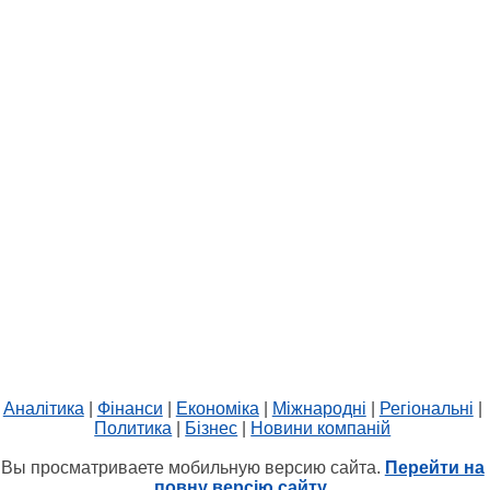
Аналітика
|
Фінанси
|
Економіка
|
Міжнародні
|
Регіональні
|
Политика
|
Бізнес
|
Новини компаній
Вы просматриваете мобильную версию сайта.
Перейти на
повну версію сайту.