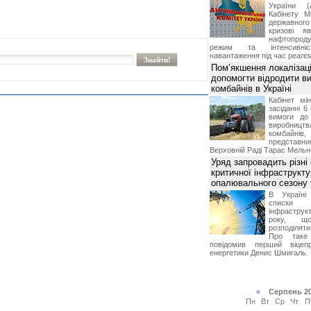
України (
Кабінету М
державног
кризові я
нафтопроду
режим та інтенсивніс
навантаження під час реаліза
Пом’якшення локалізаці
допомогти відродити в
комбайнів в Україні
Кабінет мі
засіданні 6
вимоги до 
виробниц
комбайн
предста
Верховній Раді Тарас Мельн
Уряд запровадить різні
критичної інфраструкт
опалювального сезону 
В Україні
списки
інфраструкт
року, що
розподілят
Про таке
повідомив перший віцепр
енергетики Денис Шмигаль.
«
Серпень 2
Пн
Вт
Ср
Чт
П