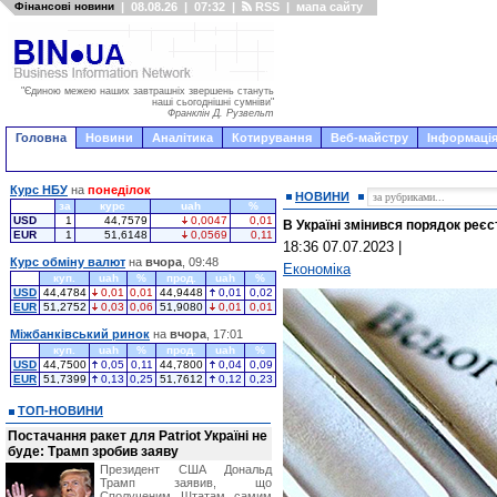
Фінансові новини
|
08.08.26
|
07:32
|
RSS
|
мапа сайту
"Єдиною межею наших завтрашніх звершень стануть
наші сьогоднішні сумніви"
Франклін Д. Рузвельт
Головна
Новини
Аналітика
Котирування
Веб-майстру
Інформація
Курс НБУ
на
понеділок
НОВИНИ
за
курс
uah
%
USD
1
44,7579
0,0047
0,01
В Україні змінився порядок реє
EUR
1
51,6148
0,0569
0,11
18:36 07.07.2023
|
Курс обміну валют
на
вчора
, 09:48
Економіка
куп.
uah
%
прод.
uah
%
USD
44,4784
0,01
0,01
44,9448
0,01
0,02
EUR
51,2752
0,03
0,06
51,9080
0,01
0,01
Міжбанківський ринок
на
вчора
, 17:01
куп.
uah
%
прод.
uah
%
USD
44,7500
0,05
0,11
44,7800
0,04
0,09
EUR
51,7399
0,13
0,25
51,7612
0,12
0,23
ТОП-НОВИНИ
Постачання ракет для Patriot Україні не
буде: Трамп зробив заяву
Президент США Дональд
Трамп заявив, що
Сполученим Штатам самим