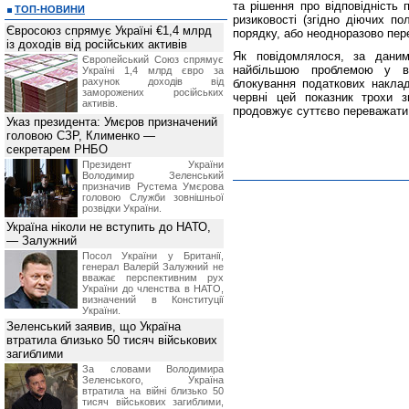
та рішення про відповідність 
ТОП-НОВИНИ
ризиковості (згідно діючих п
Євросоюз спрямує Україні €1,4 млрд
порядку, або неодноразово пер
із доходів від російських активів
Як повідомлялося, за даними
Європейський Союз спрямує
найбільшою проблемою у в
Україні 1,4 млрд євро за
рахунок доходів від
блокування податкових наклад
заморожених російських
червні цей показник трохи з
активів.
продовжує суттєво переважати 
Указ президента: Умєров призначений
головою СЗР, Клименко —
секретарем РНБО
Президент України
Володимир Зеленський
призначив Pустема Умєрова
головою Служби зовнішньої
розвідки України.
Україна ніколи не вступить до НАТО,
— Залужний
Посол України у Британії,
генерал Валерій Залужний не
вважає перспективним рух
України до членства в НАТО,
визначений в Конституції
України.
Зеленський заявив, що Україна
втратила близько 50 тисяч військових
загиблими
За словами Володимира
Зеленського, Україна
втратила на війні близько 50
тисяч військових загиблими,