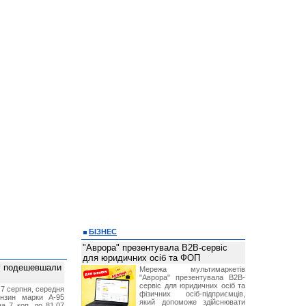
БІЗНЕС
"Аврора" презентувала B2B-сервіс
для юридичних осіб та ФОП
ву подешевшали
Мережа мультимаркетів
"Аврора" презентувала B2B-
сервіс для юридичних осіб та
 7 серпня, середня
фізичних осіб-підприємців,
ензин марки А-95
який допоможе здійснювати
а 7 коп. до 81,07