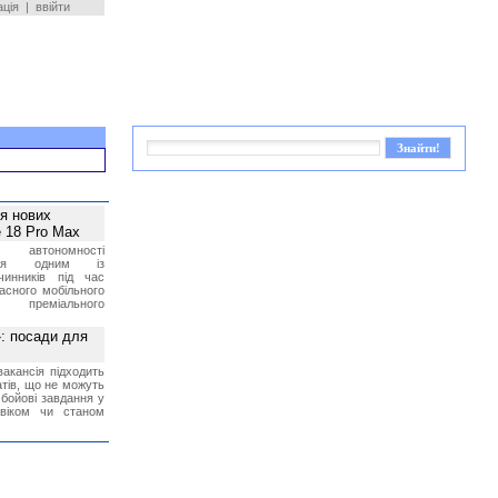
ація
|
ввійти
ея нових
 18 Pro Max
 автономності
ться одним із
чинників під час
асного мобільного
 преміального
»: посади для
акансія підходить
тів, що не можуть
бойові завдання у
 віком чи станом