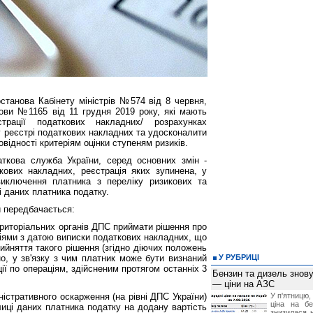
станова Кабінету міністрів №574 від 8 червня,
ови №1165 від 11 грудня 2019 року, які мають
рації податкових накладних/ розрахунках
 реєстрі податкових накладних та удосконалити
овідності критеріям оцінки ступеням ризиків.
ткова служба України, серед основних змін -
кових накладних, реєстрація яких зупинена, у
виключення платника з переліку ризикових та
і даних платника податку.
и передбачається:
риторіальних органів ДПС приймати рішення про
ціями з датою виписки податкових накладних, що
ийняття такого рішення (згідно діючих положень
о, у зв'язку з чим платник може бути визнаний
У РУБРИЦІ
ії по операціям, здійсненим протягом останніх 3
Бензин та дизель зно
— ціни на АЗС
ністративного оскарження (на рівні ДПС України)
У п'ятницю,
ціна на б
иці даних платника податку на додану вартість
знизилася н