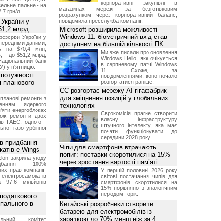
корпоративні закупівлі в
изельне пальне - на
магазинах мережі за безготівковим
2,7 грн/л.
розрахунком через корпоративний баланс,
 України у
повідомила пресслужба компанії.
51,2 млрд
Microsoft розширила можливості
Windows 11: біометричний вхід став
резерви України у
опередніми даними,
доступним на більшій кількості ПК
ь на $70,4 млн,
Ми вже писали про оновлення
, - до $51,2 млрд,
Windows Hello, яке очікується
Національний банк
в серпневому патчі Windows
У) у п'ятницю.
11. Схоже, за
 потужності
повідомленнями, воно почало
ля планового
розгортатися раніше.
ЄС розгортає мережу AI-гігафабрик
для зміцнення позицій у глобальних
планові ремонти з
женням ядерного
технологіях
'яти енергоблоках
Єврокомісія прагне створити
кож ремонти двох
власну інфраструктуру
тів ГАЕС, одного -
штучного інтелекту, яка має
ьної газотурбінної
почати функціонувати до
середини 2028 року
ив придбання
Чіпи для смартфонів втрачають
катів e-Wings
попит: поставки скоротилися на 15%
lon закрила угоду
через зростання вартості пам’яті
бання 100%
их прав компанії-
У першій половині 2026 року
електросамокатів
світові постачання чипів для
а 97.6 мільйонів
смартфонів скоротилися на
15% порівняно з аналогічним
періодом торік.
 податкового
 пального в
Китайські розробники створили
батарею для електромобілів із
зарядкою до 70% менш ніж за 4
ольний комітет