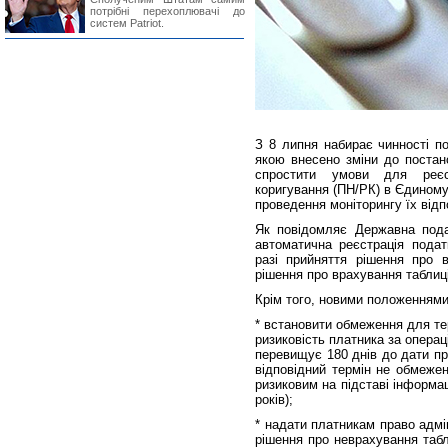
потрібні перехоплювачі до
систем Patriot.
З 8 липня набирає чинності по
якою внесено зміни до постан
спростити умови для реєст
коригування (ПН/РК) в Єдиному
проведення моніторингу їх відп
Як повідомляє Державна пода
автоматична реєстрація подат
разі прийняття рішення про 
рішення про врахування таблиц
Крім того, новими положенням
* встановити обмеження для те
ризиковість платника за опера
перевищує 180 днів до дати пр
відповідний термін не обмежен
ризиковим на підставі інформац
років);
* надати платникам право адмі
рішення про неврахування табл