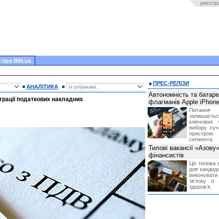
реєстр
 про BIN.ua
ПРЕС-РЕЛІЗИ
АНАЛІТИКА
Автономність та батар
страції податкових накладних
флагманів Apple iPhone
Питання
залишає
ключових 
вибору суч
пристрою
сегмента.
Тилові вакансії «Азову
фінансистів
Ця тилова в
для кандида
виконувати 
звʼязку із
здоровʼя.