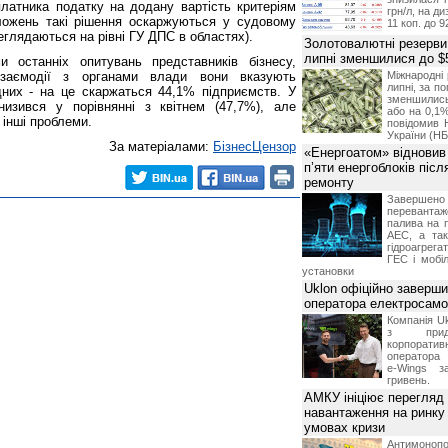
платника податку на додану вартість критеріям
грн/л, на д
оложень такі рішення оскаржуються у судовому
11 коп. до 9
еглядаються на рівні ГУ ДПС в областях).
Золотовалютні резерви
липні зменшилися до $
 останніх опитувань представників бізнесу,
заємодії з органами влади вони вказують
Міжнародні 
липні, за п
них - на це скаржаться 44,1% підприємств. У
зменшилис
низився у порівнянні з квітнем (47,7%), але
або на 0,1%
інші проблеми.
повідомив 
України (НБ
За матеріалами:
БізнесЦензор
«Енергоатом» відновив
п’яти енергоблоків піс
ремонту
Завершено 
переванта
палива на п
АЕС, а та
гідроагрега
ГЕС і мобіл
установки
Uklon офіційно заверш
оператора електросамо
Компанія Uk
з прид
корпоративн
оператора 
e-Wings з
гривень.
АМКУ ініціює перегляд
навантаження на ринку
умовах кризи
Антимоноп