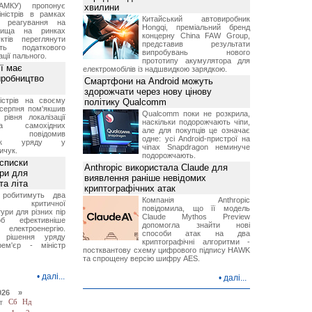
АМКУ) пропонує
хвилини
іністрів в рамках
Китайський автовиробник
о реагування на
Hongqi, преміальний бренд
вища на ринках
концерну China FAW Group,
ктів переглянути
представив результати
ть податкового
випробувань нового
ції пального.
прототипу акумулятора для
ї має
електромобілів із надшвидкою зарядкою.
иробництво
Смартфони на Android можуть
здорожчати через нову цінову
ністрів на своєму
політику Qualcomm
 серпня пом'якшив
Qualcomm поки не розкрила,
рівня локалізації
наскільки подорожчають чіпи,
тва самохідних
але для покупців це означає
ів, повідомив
одне: усі Android-пристрої на
вник уряду у
чіпах Snapdragon неминуче
ичук.
подорожчають.
 списки
Anthropic використала Claude для
ури для
виявлення раніше невідомих
та літа
криптографічних атак
 робитимуть два
Компанія Anthropic
 критичної
повідомила, що її модель
ури для різних пір
Claude Mythos Preview
б ефективніше
допомогла знайти нові
и електроенергію.
способи атак на два
 рішення уряду
криптографічні алгоритми -
ем'єр - міністр
постквантову схему цифрового підпису HAWK
та спрощену версію шифру AES.
•
далі...
•
далі...
026 »
т
Сб
Нд