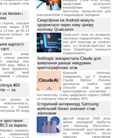
концерну China FAW Group,
ів на урядові сили
представив результати
випробувань нового
прототипу акумулятора для
и на бензин і
електромобілів із надшвидкою зарядкою.
рпня
Смартфони на Android можуть
6 серпня, середня
здорожчати через нову цінову
ензин марки А-95
політику Qualcomm
а 13 коп. до 81,14
изельне пальне - на
Qualcomm поки не розкрила,
,81 грн/л.
наскільки подорожчають чіпи,
але для покупців це означає
ння вартості
одне: усі Android-пристрої на
світі
чіпах Snapdragon неминуче
подорожчають.
й ринок може
я з новою хвилею
Anthropic використала Claude для
чої інфляції вже
виявлення раніше невідомих
2026 року. Війни в
криптографічних атак
а Ірані формують
й шторм", який
Компанія Anthropic
обників і створює
повідомила, що її модель
в.
Claude Mythos Preview
допомогла знайти нові
 сягнув ₴50
способи атак на два
тів — за
криптографічні алгоритми -
постквантову схему цифрового підпису HAWK
та спрощену версію шифру AES.
єнні ризики та
 невизначеність,
Історичний антирекорд Samsung:
отеки в Україні
мобільний бізнес компанії став
 сягнувши 50 млрд
збитковим
Другий квартал 2026 року
и зростання:
приніс рекордний прибуток
80,3 за барель
для Samsung Electronics,
забезпечений зростанням цін
бережно оцінюють
на чипи пам'яті, проте
ви нормалізації
підрозділ смартфонів
ства в Ормузькій