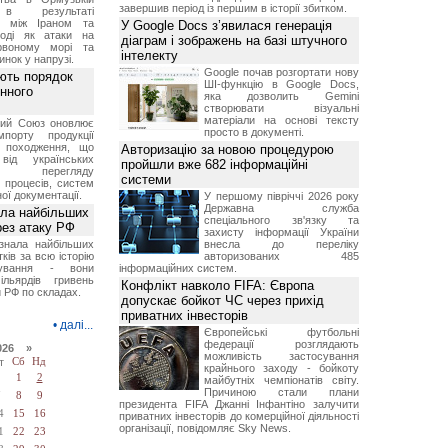
завершив період із першим в історії збитком.
 в результаті
ів між Іраном та
У Google Docs з’явилася генерація
оді як атаки на
діаграм і зображень на базі штучного
рвоному морі та
інтелекту
инок у напрузі.
Google почав розгортати нову
ють порядок
ШІ-функцію в Google Docs,
инного
яка дозволить Gemini
створювати візуальні
матеріали на основі тексту
кий Союз оновлює
просто в документі.
мпорту продукції
о походження, що
Авторизацію за новою процедурою
від українських
пройшли вже 682 інформаційні
рів перегляду
системи
 процесів, систем
ої документації.
У першому півріччі 2026 року
Державна служба
ала найбільших
спеціального зв'язку та
ерез атаку РФ
захисту інформації України
знала найбільших
внесла до переліку
ків за всю історію
авторизованих 485
нування - вони
інформаційних систем.
ільярдів гривень
Конфлікт навколо FIFA: Європа
 РФ по складах.
допускає бойкот ЧС через прихід
приватних інвесторів
•
далі...
Європейські футбольні
федерації розглядають
026 »
можливість застосування
т
Сб
Нд
крайнього заходу - бойкоту
1
2
майбутніх чемпіонатів світу.
Причиною стали плани
7
8
9
президента FIFA Джанні Інфантіно залучити
4
15
16
приватних інвесторів до комерційної діяльності
організації, повідомляє Sky News.
1
22
23