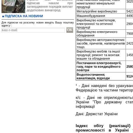
302
підписав накази про
неметалевої мiнеральної
затвердження порядків виплат
продукцiї
додаткових винагород
Металургійне виробництво
542
Машинобудування
449
ПІДПИСКА НА НОВИНИ
Виробництво комп'ютерів,
Для підписки на розсилку новин введіть Вашу поштову
електронної та оптичної
2904
адресу :
продукції
Виробництво електричного
7908
обладнання
Виробництво автотранспортних
засобів, причепів, напівпричепів
242
тощо.
Виробництво меблів та іншої
продукції; ремонт та монтаж
145
машин та обладнання
Постачання електроенергії,
газу, пари та кондиційного
258
повітря
Водопостачання;
9124
каналізація, відходи
¹ - Дані наведені без урахува
Федерацією та частини територі
к/с - Дані не оприлюднюють
України "Про державну стат
інформації
Дані: Держстат України
Індекс обігу (реалізаці
промисловості в Україні