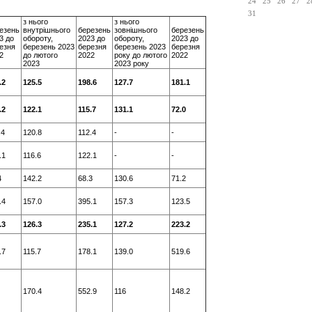
24
25
26
27
2
31
з нього
з нього
езень
внутрішнього
березень
зовнішнього
березень
3 до
обороту,
2023 до
обороту,
2023 до
езня
березень 2023
березня
березень 2023
березня
2
до лютого
2022
року до лютого
2022
2023
2023 року
.2
125.5
198.6
127.7
181.1
.2
122.1
115.7
131.1
72.0
.4
120.8
112.4
-
-
.1
116.6
122.1
-
-
4
142.2
68.3
130.6
71.2
.4
157.0
395.1
157.3
123.5
.3
126.3
235.1
127.2
223.2
.7
115.7
178.1
139.0
519.6
170.4
552.9
116
148.2