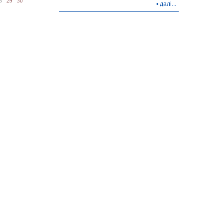
8
29
30
•
далі...