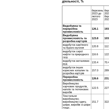
діяльності, %
березень
бер
2023 до
202
лютого
бер
2023
202
Видобувна та
переробна
126.1
193
промисловість
Видобувна
промисловість та
123.8
103
розробка кар'єрів
видобуток кам'яного
120.8
112
та бурого вугілля
видобуток сирої
нафти та природного
116.6
122
газу
видобуток металевих
133.4
70.
руд
видобуток інших
корисних копалин та
157.0
289
розробка кар'єрів
Переробна
126.6
231
промисловість
Виробництво
харчових продуктів,
122.5
227
напоїв та тютюнових
виробів
Текстильне
виробництво;
виробництво одягу,
151.7
322
шкіри, виробів зі шкіри
тощо..