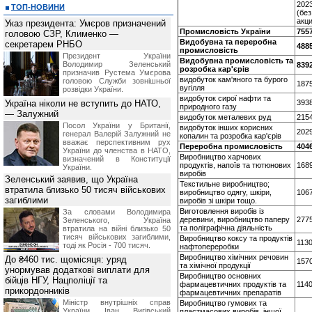
2023
ТОП-НОВИНИ
(без
акци
Указ президента: Умєров призначений
Промисловість України
755
головою СЗР, Клименко —
Видобувна та переробна
секретарем РНБО
488
промисловість
Президент України
Видобувна промисловість та
Володимир Зеленський
839
розробка кар'єрів
призначив Pустема Умєрова
видобуток кам'яного та бурого
головою Служби зовнішньої
187
вугілля
розвідки України.
видобуток сирої нафти та
Україна ніколи не вступить до НАТО,
393
природного газу
— Залужний
видобуток металевих руд
215
Посол України у Британії,
видобуток інших корисних
2029
генерал Валерій Залужний не
копалин та розробка кар'єрів
вважає перспективним рух
Переробна промисловість
404
України до членства в НАТО,
Виробництво харчових
визначений в Конституції
продуктів, напоїв та тютюнових
168
України.
виробів
Зеленський заявив, що Україна
Текстильне виробництво;
втратила близько 50 тисяч військових
виробництво одягу, шкіри,
106
загиблими
виробів зі шкіри тощо.
Виготовлення виробів із
За словами Володимира
деревини, виробництво паперу
277
Зеленського, Україна
та поліграфічна діяльність
втратила на війні близько 50
тисяч військових загиблими,
Виробництво коксу та продуктів
1130
тоді як Росія - 700 тисяч.
нафтопереробки
Виробництво хімічних речовин
До ₴460 тис. щомісяця: уряд
157
та хімічної продукції
унормував додаткові виплати для
Виробництво основних
бійців НГУ, Нацполіції та
фармацевтичних продуктів та
1140
прикордонників
фармацевтичних препаратів
Міністр внутрішніх справ
Виробництво гумових та
України Іван Вигівський
пластмасових виробiв, iншої