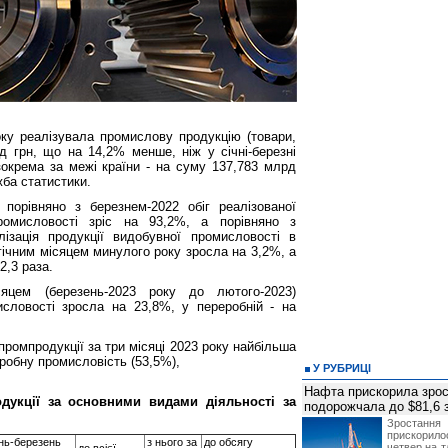
року реалізувала промислову продукцію (товари,
д грн, що на 14,2% менше, ніж у січні-березні
зокрема за межі країни - на суму 137,783 млрд
ба статистики.
 порівняно з березнем-2022 обіг реалізованої
ромисловості зріс на 93,2%, а порівняно з
ізація продукції видобувної промисловості в
огічним місяцем минулого року зросла на 3,2%, а
2,3 раза.
яцем (березень-2023 року до лютого-2023)
исловості зросла на 23,8%, у переробній - на
 промпродукції за три місяці 2023 року найбільша
робну промисловість (53,5%),
У РУБРИЦІ
Нафта прискорила зрос
дукції за основними видами діяльності за
подорожчала до $81,6 
Зростанн
прискори
ень-березень
з нього за
до обсягу
четвер на т