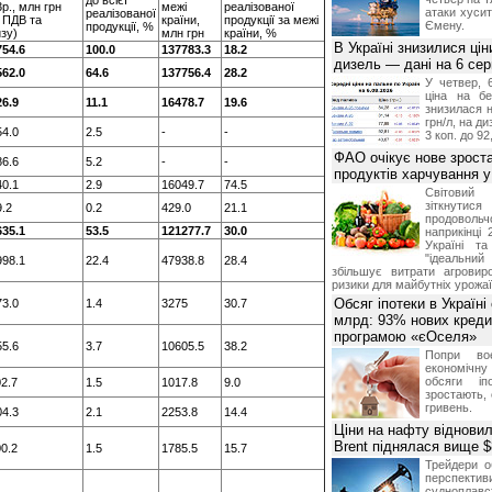
до всієї
р., млн грн
межі
реалізованої
атаки хусит
реалізованої
 ПДВ та
країни,
продукції за межі
Ємену.
продукції, %
зу)
млн грн
країни, %
В Україні знизилися цін
754.6
100.0
137783.3
18.2
дизель — дані на 6 се
562.0
64.6
137756.4
28.2
У четвер, 
ціна на б
26.9
11.1
16478.7
19.6
знизилася н
грн/л, на д
54.0
2.5
-
-
3 коп. до 92
ФАО очікує нове зроста
86.6
5.2
-
-
продуктів харчування у 
40.1
2.9
16049.7
74.5
Світови
зіткнутис
.2
0.2
429.0
21.1
продоволь
635.1
53.5
121277.7
30.0
наприкінці 
Україні т
"ідеальни
998.1
22.4
47938.8
28.4
збільшує витрати агровир
ризики для майбутніх урожаї
Обсяг іпотеки в Україні
73.0
1.4
3275
30.7
млрд: 93% нових креди
програмою «єОселя»
55.6
3.7
10605.5
38.2
Попри во
економічну
обсяги іп
2.7
1.5
1017.8
9.0
зростають,
гривень.
04.3
2.1
2253.8
14.4
Ціни на нафту відновил
Brent піднялася вище $
0.2
1.5
1785.5
15.7
Трейдери о
перспекти
судноплав