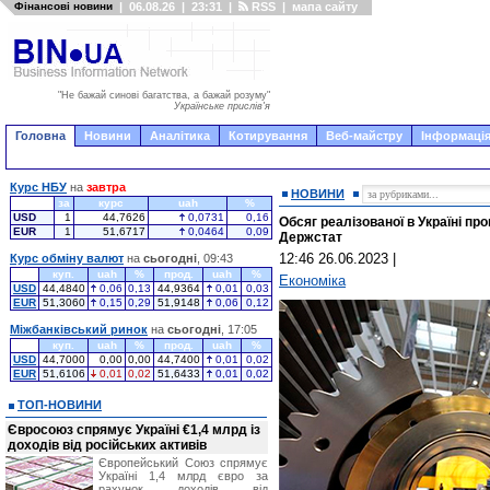
Фінансові новини
|
06.08.26
|
23:31
|
RSS
|
мапа сайту
"Не бажай синові багатства, а бажай розуму"
Українське прислів'я
Головна
Новини
Аналітика
Котирування
Веб-майстру
Інформація
Курс НБУ
на
завтра
НОВИНИ
за
курс
uah
%
USD
1
44,7626
0,0731
0,16
Обсяг реалізованої в Україні про
EUR
1
51,6717
0,0464
0,09
Держстат
12:46 26.06.2023
|
Курс обміну валют
на
сьогодні
, 09:43
куп.
uah
%
прод.
uah
%
Економіка
USD
44,4840
0,06
0,13
44,9364
0,01
0,03
EUR
51,3060
0,15
0,29
51,9148
0,06
0,12
Міжбанківський ринок
на
сьогодні
, 17:05
куп.
uah
%
прод.
uah
%
USD
44,7000
0,00
0,00
44,7400
0,01
0,02
EUR
51,6106
0,01
0,02
51,6433
0,01
0,02
ТОП-НОВИНИ
Євросоюз спрямує Україні €1,4 млрд із
доходів від російських активів
Європейський Союз спрямує
Україні 1,4 млрд євро за
рахунок доходів від