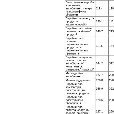
Виготовлення виробів
з деревини,
виробництво паперу
119.4
199
та поліграфічна
діяльність
Виробництво коксу та
продуктів
120.1
112
нафтопереробки
Виробництво хімічних
речовин та хімічної
146.7
213
продукції
Виробництво
основних
фармацевтичних
119.5
154
продуктів та
фармацевтичних
препаратів
Виробництво гумових
та пластмасових
виробiв, iншої
144.2
372
неметалевої
мiнеральної продукцiї
Металургійне
127.7
229
виробництво
Машинобудування
126.0
276
Виробництво
комп'ютерів,
156.9
322
електронної та
оптичної продукції
Виробництво
електричного
120.6
250
обладнання
Виробництво
автотранспортних
127.1
260
засобів, причепів,