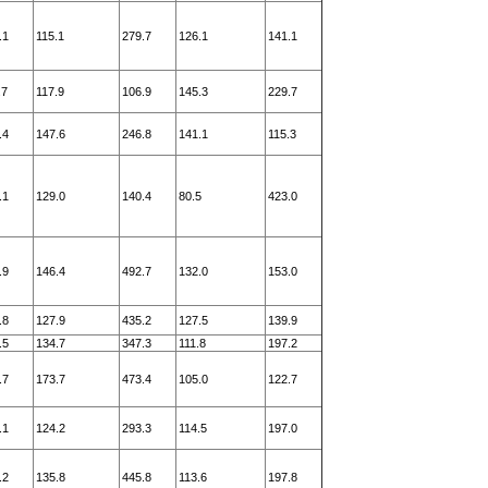
.1
115.1
279.7
126.1
141.1
.7
117.9
106.9
145.3
229.7
.4
147.6
246.8
141.1
115.3
.1
129.0
140.4
80.5
423.0
.9
146.4
492.7
132.0
153.0
.8
127.9
435.2
127.5
139.9
.5
134.7
347.3
111.8
197.2
.7
173.7
473.4
105.0
122.7
.1
124.2
293.3
114.5
197.0
.2
135.8
445.8
113.6
197.8