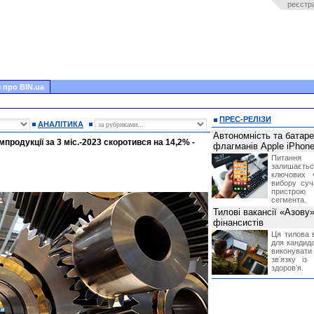
реєстр
 про BIN.ua
ПРЕС-РЕЛІЗИ
АНАЛІТИКА
Автономність та батар
мпродукції за 3 міс.-2023 скоротився на 14,2% -
флагманів Apple iPhone
Питання
залишає
ключових 
вибору суч
пристрою
сегмента.
Тилові вакансії «Азову
фінансистів
Ця тилова в
для кандида
виконувати 
звʼязку із
здоровʼя.