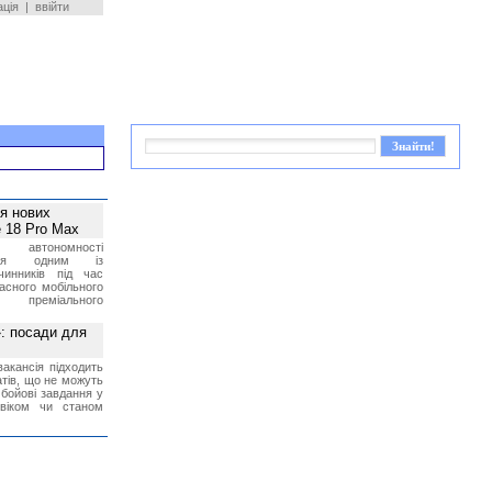
ація
|
ввійти
ея нових
 18 Pro Max
 автономності
ться одним із
чинників під час
асного мобільного
 преміального
»: посади для
акансія підходить
тів, що не можуть
бойові завдання у
 віком чи станом