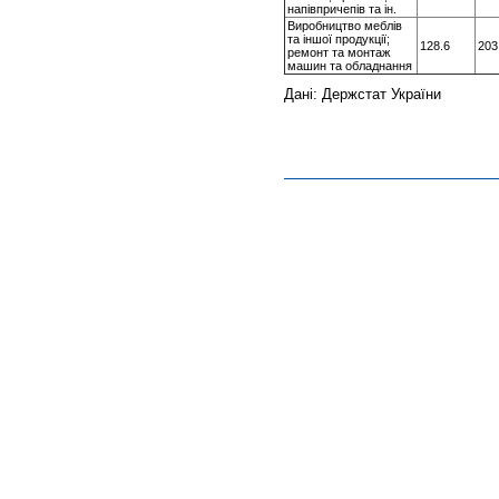
напівпричепів та ін.
Виробництво меблів
та іншої продукції;
128.6
203
ремонт та монтаж
машин та обладнання
Дані: Держстат України