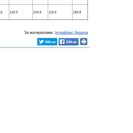
.6
132.5
224.9
119.5
163.8
За матеріалами:
Інтерфакс-Україна