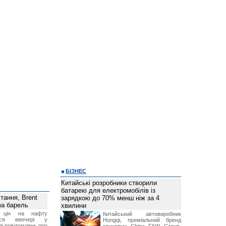
БІЗНЕС
Китайські розробники створили
батарею для електромобілів із
тання, Brent
зарядкою до 70% менш ніж за 4
за барель
хвилини
я цін на нафту
Китайський автовиробник
лося ввечері у
Hongqi, преміальний бренд
лі повідомлень про