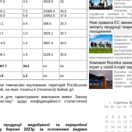
97.6
4.0
4533.9
15
протоці
переговор
Оманом, т
33.1
7.2
24385.4
45.0
саудівські танкери в Че
03.9
5.9
16953.5
37.8
Аденській затоці тримають р
Нові правила ЄС зміню
.1
0.4
588.5
20.3
імпорту продукції твар
походження
.7
1.0
2825.1
35.7
Європейсь
правила і
14.9
1.4
9807.4
40.5
тваринног
потребує 
експорте
виробничих
88.1
1.9
5228.1
35.8
простежуваності та експортн
Компанія Rozetka зазн
067.7
34.2
к/с
к/с
втрат у своїй історії ч
Rozetka за
прямих збит
.9
1.2
к/с
к/с
свого іс
сягають м
ння тимчасово окупованих територій Російською
через удари
й, на яких точаться (точилися) бойові дії
ся для гарантування виконання вимог Закону
истику" щодо конфіденційності статистичної
«
Серпень 2
Пн
Вт
Ср
Чт
П
3
4
5
6
10
11
12
13
1
ї) продукції видобувної та переробної
17
18
19
20
2
 у березні 2023р. за основними видами