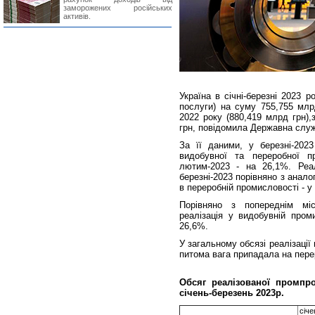
заморожених російських
активів.
Україна в січні-березні 2023 
послуги) на суму 755,755 млр
2022 року (880,419 млрд грн),
грн, повідомила Державна служ
За її даними, у березні-2023
видобувної та переробної п
лютим-2023 - на 26,1%. Реал
березні-2023 порівняно з анал
в переробній промисловості - у 
Порівняно з попереднім міс
реалізація у видобувній пром
26,6%.
У загальному обсязі реалізації
питома вага припадала на пере
Обсяг реалізованої промпро
січень-березень 2023р.
січ