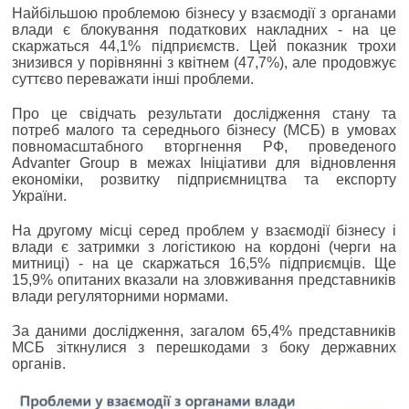
Найбільшою проблемою бізнесу у взаємодії з органами
влади є блокування податкових накладних - на це
скаржаться 44,1% підприємств. Цей показник трохи
знизився у порівнянні з квітнем (47,7%), але продовжує
суттєво переважати інші проблеми.
Про це свідчать результати дослідження стану та
потреб малого та середнього бізнесу (МСБ) в умовах
повномасштабного вторгнення РФ, проведеного
Advanter Group в межах Ініціативи для відновлення
економіки, розвитку підприємництва та експорту
України.
На другому місці серед проблем у взаємодії бізнесу і
влади є затримки з логістикою на кордоні (черги на
митниці) - на це скаржаться 16,5% підприємців. Ще
15,9% опитаних вказали на зловживання представників
влади регуляторними нормами.
За даними дослідження, загалом 65,4% представників
МСБ зіткнулися з перешкодами з боку державних
органів.