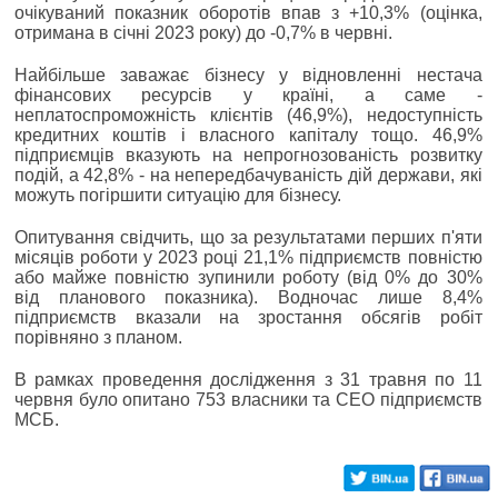
очікуваний показник оборотів впав з +10,3% (оцінка,
отримана в січні 2023 року) до -0,7% в червні.
Найбільше заважає бізнесу у відновленні нестача
фінансових ресурсів у країні, а саме -
неплатоспроможність клієнтів (46,9%), недоступність
кредитних коштів і власного капіталу тощо. 46,9%
підприємців вказують на непрогнозованість розвитку
подій, а 42,8% - на непередбачуваність дій держави, які
можуть погіршити ситуацію для бізнесу.
Опитування свідчить, що за результатами перших п'яти
місяців роботи у 2023 році 21,1% підприємств повністю
або майже повністю зупинили роботу (від 0% до 30%
від планового показника). Водночас лише 8,4%
підприємств вказали на зростання обсягів робіт
порівняно з планом.
В рамках проведення дослідження з 31 травня по 11
червня було опитано 753 власники та CEO підприємств
МСБ.