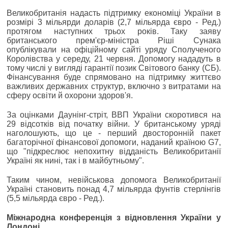
Великобританія надасть підтримку економіці України в
розмірі 3 мільярди доларів (2,7 мільярда євро - Ред.)
протягом наступних трьох років. Таку заяву
британського прем'єр-міністра Ріші Сунака
опублікували на офіційному сайті уряду Сполученого
Королівства у середу, 21 червня. Допомогу нададуть в
тому числі у вигляді гарантії позик Світового банку (СБ).
Фінансування буде спрямовано на підтримку життєво
важливих державних структур, включно з витратами на
сферу освіти й охорони здоров'я.
За оцінками Даунінг-стріт, ВВП України скоротився на
29 відсотків від початку війни. У британському уряді
наголошують, що це - перший двосторонній пакет
багаторічної фінансової допомоги, наданий країною G7,
що "підкреслює непохитну відданість Великобританії
Україні як нині, так і в майбутньому".
Таким чином, невійськова допомога Великобританії
Україні становить понад 4,7 мільярда фунтів стерлінгів
(5,5 мільярда євро - Ред.).
Міжнародна конференція з відновлення України у
Лондоні