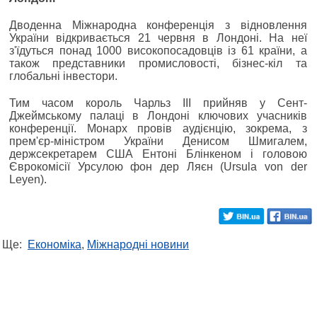
Дводенна Міжнародна конференція з відновлення
України відкривається 21 червня в Лондоні. На неї
з'їдуться понад 1000 високопосадовців із 61 країни, а
також представники промисловості, бізнес-кіл та
глобальні інвестори.
Тим часом король Чарльз III прийняв у Сент-
Джеймському палаці в Лондоні ключових учасників
конференції. Монарх провів аудієнцію, зокрема, з
прем'єр-міністром України Денисом Шмигалем,
держсекретарем США Ентоні Блінкеном і головою
Єврокомісії Урсулою фон дер Ляєн (Ursula von der
Leyen).
Ще:
Економіка
,
Міжнародні новини