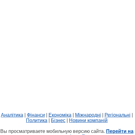
Аналітика
|
Фінанси
|
Економіка
|
Міжнародні
|
Регіональні
|
Политика
|
Бізнес
|
Новини компаній
Вы просматриваете мобильную версию сайта.
Перейти на