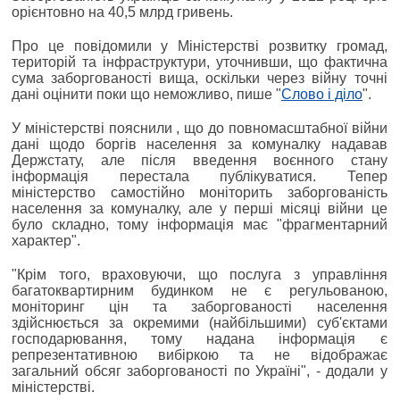
орієнтовно на 40,5 млрд гривень.
Про це повідомили у Міністерстві розвитку громад,
територій та інфраструктури, уточнивши, що фактична
сума заборгованості вища, оскільки через війну точні
дані оцінити поки що неможливо, пише "
Слово і діло
".
У міністерстві пояснили , що до повномасштабної війни
дані щодо боргів населення за комуналку надавав
Держстату, але після введення воєнного стану
інформація перестала публікуватися. Тепер
міністерство самостійно моніторить заборгованість
населення за комуналку, але у перші місяці війни це
було складно, тому інформація має "фрагментарний
характер".
"Крім того, враховуючи, що послуга з управління
багатоквартирним будинком не є регульованою,
моніторинг цін та заборгованості населення
здійснюється за окремими (найбільшими) суб'єктами
господарювання, тому надана інформація є
репрезентативною вибіркою та не відображає
загальний обсяг заборгованості по Україні", - додали у
міністерстві.