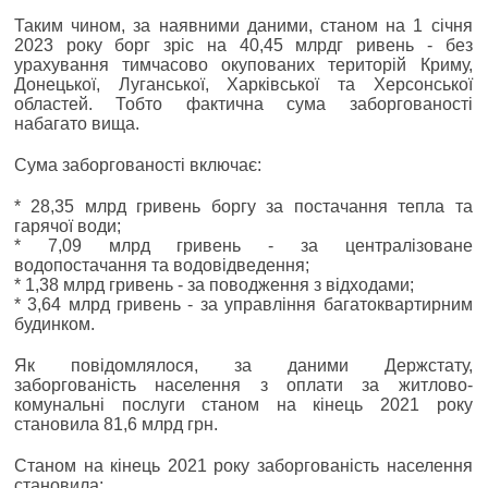
Таким чином, за наявними даними, станом на 1 січня
2023 року борг зріс на 40,45 млрдг ривень - без
урахування тимчасово окупованих територій Криму,
Донецької, Луганської, Харківської та Херсонської
областей. Тобто фактична сума заборгованості
набагато вища.
Сума заборгованості включає:
* 28,35 млрд гривень боргу за постачання тепла та
гарячої води;
* 7,09 млрд гривень - за централізоване
водопостачання та водовідведення;
* 1,38 млрд гривень - за поводження з відходами;
* 3,64 млрд гривень - за управління багатоквартирним
будинком.
Як повідомлялося, за даними Держстату,
заборгованість населення з оплати за житлово-
комунальні послуги станом на кінець 2021 року
становила 81,6 млрд грн.
Станом на кінець 2021 року заборгованість населення
становила: