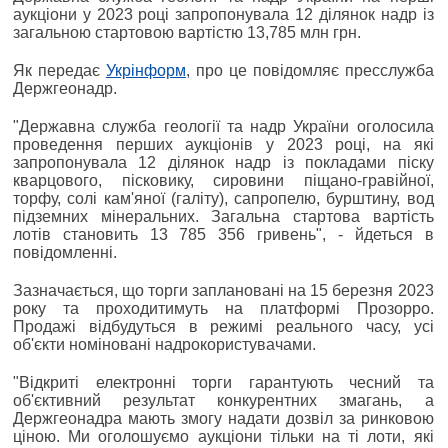
аукціони у 2023 році запропонувала 12 ділянок надр із
загальною стартовою вартістю 13,785 млн грн.
Як передає
Укрінформ
, про це повідомляє пресслужба
Держгеонадр.
"Державна служба геології та надр України оголосила
проведення перших аукціонів у 2023 році, на які
запропонувала 12 ділянок надр із покладами піску
кварцового, пісковику, сировини піщано-гравійної,
торфу, солі кам'яної (галіту), сапропелю, бурштину, вод
підземних мінеральних. Загальна стартова вартість
лотів становить 13 785 356 гривень", - йдеться в
повідомленні.
Зазначається, що торги заплановані на 15 березня 2023
року та проходитимуть на платформі Прозорро.
Продажі відбудуться в режимі реального часу, усі
об'єкти номіновані надрокористувачами.
"Відкриті електронні торги гарантують чесний та
об'єктивний результат конкурентних змагань, а
Держгеонадра мають змогу надати дозвіл за ринковою
ціною. Ми оголошуємо аукціони тільки на ті лоти, які