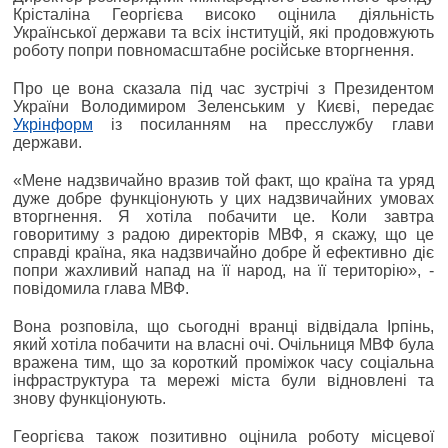
Крісталіна Георгієва високо оцінила діяльність
Української держави та всіх інституцій, які продовжують
роботу попри повномасштабне російське вторгнення.
Про це вона сказала під час зустрічі з Президентом
України Володимиром Зеленським у Києві, передає
Укрінформ
із посиланням на пресслужбу глави
держави.
«Мене надзвичайно вразив той факт, що країна та уряд
дуже добре функціонують у цих надзвичайних умовах
вторгнення. Я хотіла побачити це. Коли завтра
говоритиму з радою директорів МВФ, я скажу, що це
справді країна, яка надзвичайно добре й ефективно діє
попри жахливий напад на її народ, на її територію», -
повідомила глава МВФ.
Вона розповіла, що сьогодні вранці відвідала Ірпінь,
який хотіла побачити на власні очі. Очільниця МВФ була
вражена тим, що за короткий проміжок часу соціальна
інфраструктура та мережі міста були відновлені та
знову функціонують.
Георгієва також позитивно оцінила роботу місцевої