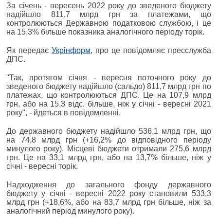
За січень - вересень 2022 року до зведеного бюджету
надійшло 811,7 млрд грн за платежами, що
контролюються Державною податковою службою, і це
на 15,3% більше показника аналогічного періоду торік.
Як передає
Укрінформ
, про це повідомляє пресслужба
ДПС.
"Так, протягом січня - вересня поточного року до
зведеного бюджету надійшло (сальдо) 811,7 млрд грн по
платежах, що контролюються ДПС. Це на 107,9 млрд
грн, або на 15,3 відс. більше, ніж у січні - вересні 2021
року", - йдеться в повідомленні.
До державного бюджету надійшло 536,1 млрд грн, що
на 74,8 млрд грн (+16,2% до відповідного періоду
минулого року). Місцеві бюджети отримали 275,6 млрд
грн. Це на 33,1 млрд грн, або на 13,7% більше, ніж у
січні - вересні торік.
Надходження до загального фонду державного
бюджету у січні - вересні 2022 року становили 533,3
млрд грн (+18,6%, або на 83,7 млрд грн більше, ніж за
аналогічний період минулого року).