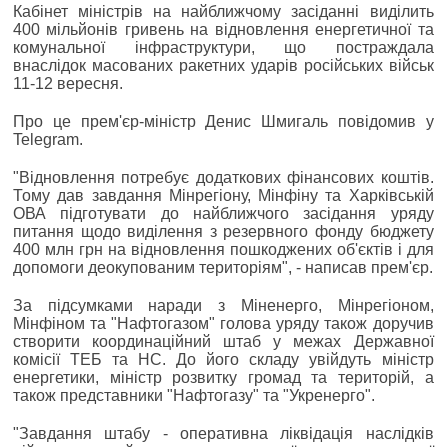
Кабінет міністрів на найближчому засіданні виділить
400 мільйонів гривень на відновлення енергетичної та
комунальної інфраструктури, що постраждала
внаслідок масованих ракетних ударів російських військ
11-12 вересня.
Про це прем'єр-міністр Денис Шмигаль повідомив у
Telegram.
"Відновлення потребує додаткових фінансових коштів.
Тому дав завдання Мінрегіону, Мінфіну та Харківській
ОВА підготувати до найближчого засідання уряду
питання щодо виділення з резервного фонду бюджету
400 млн грн на відновлення пошкоджених об'єктів і для
допомоги деокупованим територіям", - написав прем'єр.
За підсумками наради з Міненерго, Мінрегіоном,
Мінфіном та "Нафтогазом" голова уряду також доручив
створити координаційний штаб у межах Державної
комісії ТЕБ та НС. До його складу увійдуть міністр
енергетики, міністр розвитку громад та територій, а
також представники "Нафтогазу" та "Укренерго".
"Завдання штабу - оперативна ліквідація наслідків