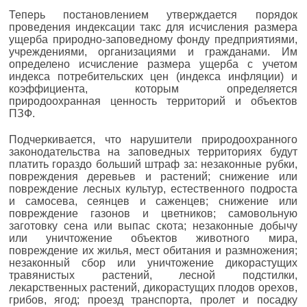
Теперь постановлением утверждается порядок
проведения индексации такс для исчисления размера
ущерба природно-заповедному фонду предприятиями,
учреждениями, организациями и гражданами. Им
определено исчисление размера ущерба с учетом
индекса потребительских цен (индекса инфляции) и
коэффициента, которым определяется
природоохранная ценность территорий и объектов
ПЗФ.
Подчеркивается, что нарушители природоохранного
законодательства на заповедных территориях будут
платить гораздо больший штраф за: незаконные рубки,
повреждения деревьев и растений; снижение или
повреждение лесных культур, естественного подроста
и самосева, сеянцев и саженцев; снижение или
повреждение газонов и цветников; самовольную
заготовку сена или выпас скота; незаконные добычу
или уничтожение объектов животного мира,
повреждение их жилья, мест обитания и размножения;
незаконный сбор или уничтожение дикорастущих
травянистых растений, лесной подстилки,
лекарственных растений, дикорастущих плодов орехов,
грибов, ягод; проезд транспорта, пролет и посадку