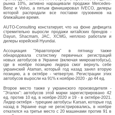
рынка 10%, активно наращивали продажи Mercedes-
Benz и Volvo, а пятым финишировал IVECO, дилеры
которой распродали все поставки грузовиков на
ближайшее время.
AUTO-Consulting констатирует, что на фоне дефицита
стремительно выросли продажи китайских брендов -
Dayun, Shacmam, JAC, XCMG, неплохо работали и
дилеры корейской Hyundai.
Ассоциация "Укравтопром" в пятницу также
обнародовала статистику первичных регистраций
новых автобусов в Украине (включая микроавтобусы),
где в ноябре позицию лидера смог вернуть себе
украинский Ataman, который год назад занял вторую
позицию, а в октябре - четвертую. Регистрации этих
автобусов выросли на 91% к ноябрю-2020 - до 44 ед.
Второе место также у украинского производителя -
"Эталон": автобусов этой марки зарегистрировано 42
ед. против 10 ед. в ноябре-2020 и 19 - в октябре-2021.
Лидер октября - турецкие автобусы Karsan, которые год
назад в Украине еще не регистрировались, в ноябре
откатился на третье место с 20 машинами против 91 в