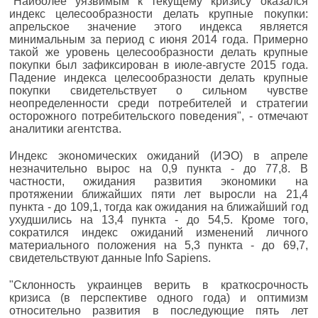
"Наиболее уязвимым к текущему кризису оказался
индекс целесообразности делать крупные покупки:
апрельское значение этого индекса является
минимальным за период с июня 2014 года. Примерно
такой же уровень целесообразности делать крупные
покупки был зафиксирован в июле-августе 2015 года.
Падение индекса целесообразности делать крупные
покупки свидетельствует о сильном чувстве
неопределенности среди потребителей и стратегии
осторожного потребительского поведения", - отмечают
аналитики агентства.
Индекс экономических ожиданий (ИЭО) в апреле
незначительно вырос на 0,9 пункта - до 77,8. В
частности, ожидания развития экономики на
протяжении ближайших пяти лет выросли на 21,4
пункта - до 109,1, тогда как ожидания на ближайший год
ухудшились на 13,4 пункта - до 54,5. Кроме того,
сократился индекс ожиданий изменений личного
материального положения на 5,3 пункта - до 69,7,
свидетельствуют данные Info Sapiens.
"Склонность украинцев верить в краткосрочность
кризиса (в перспективе одного года) и оптимизм
относительно развития в последующие пять лет