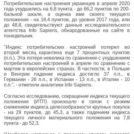
Потребительские настроения украинцев в апреле 2020
года ухудшились на 6,8 пункта - до 66,2 пунктов по 200-
бальной шкале, а оценка ими своего текущего
положения - на 18,4 пунктов, до уровня 2017 года, или
до 48,8, свидетельствуют данные исследовательского
агентства Info Sapiens, обнародованные на сайте в
понедельник.
"Индекс потребительских настроений потерял во
второй месяц карантина еще 7 процентных пунктов
(п.п.). Эта потеря невелика по сравнению с ухудшением
потребительских настроений в апреле по сравнению с
мартом в европейских странах. В частности, в Польше
и Венгрии падение индекса достигло 37 п.п., в
Германии - 26 п.п., в Испании - 13 п.п., в Италии - 10
п.п.", - отметили аналитики Info Sapiens.
Согласно исследованию, сокращение индекса текущего
положения (ИТП) произошло в связи с резким
снижением индекса целесообразности крупных покупок
- на 29 пунктов, до 45,3, а также падением индекса
текущего личного материального положения на 7,8
пункта - до 52,3.